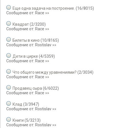
Еще одна задача на построение.
(
16
/
8015
)
Сообщение от:
Race
»»
Квадрат
(
2
/
3200
)
Сообщение от:
Race
»»
Билеты в кино
(
10
/
8165
)
Сообщение от:
Rostislav
»»
Дети в цирке
(
4
/
5359
)
Сообщение от:
Race
»»
Что общего между уравнениями?
(
2
/
3034
)
Сообщение от:
Race
»»
Продавец сыра
(
6
/
6022
)
Сообщение от:
Race
»»
Клад
(
3
/
3947
)
Сообщение от:
Rostislav
»»
Книги
(
5
/
3213
)
Сообщение от:
Rostislav
»»