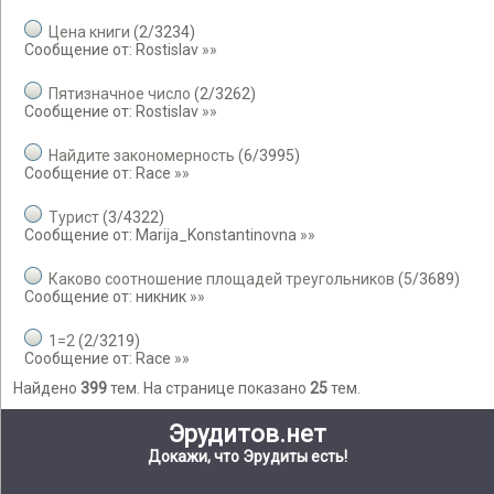
Цена книги
(
2
/
3234
)
Сообщение от:
Rostislav
»»
Пятизначное число
(
2
/
3262
)
Сообщение от:
Rostislav
»»
Найдите закономерность
(
6
/
3995
)
Сообщение от:
Race
»»
Турист
(
3
/
4322
)
Сообщение от:
Marija_Konstantinovna
»»
Каково соотношение площадей треугольников
(
5
/
3689
)
Сообщение от:
никник
»»
1=2
(
2
/
3219
)
Сообщение от:
Race
»»
Найдено
399
тем. На странице показано
25
тем.
Эрудитов.нет
Докажи, что Эрудиты есть!