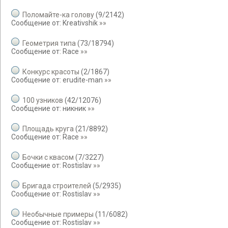
Поломайте-ка голову
(
9
/
2142
)
Сообщение от:
Kreativshik
»»
Геометрия типа
(
73
/
18794
)
Сообщение от:
Race
»»
Конкурс красоты
(
2
/
1867
)
Сообщение от:
erudite-man
»»
100 узников
(
42
/
12076
)
Сообщение от:
никник
»»
Площадь круга
(
21
/
8892
)
Сообщение от:
Race
»»
Бочки с квасом
(
7
/
3227
)
Сообщение от:
Rostislav
»»
Бригада строителей
(
5
/
2935
)
Сообщение от:
Rostislav
»»
Необычные примеры
(
11
/
6082
)
Сообщение от:
Rostislav
»»