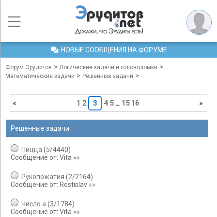
НОВЫЕ СООБЩЕНИЯ НА ФОРУМЕ
>
>
Форум Эрудитов
Логические задачи и головоломки
>
>
Математические задачи
Решенные задачи
«
1
2
3
4
5
…
15
16
»
Решенные задачи
Пицца
(
5
/
4440
)
Сообщение от:
Vita
»»
Рукопожатия
(
2
/
2164
)
Сообщение от:
Rostislav
»»
Число a
(
3
/
1784
)
Сообщение от:
Vita
»»