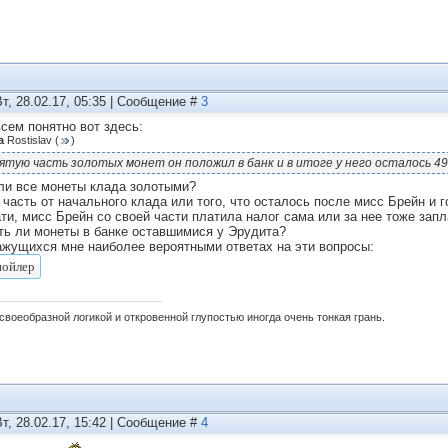
Вт, 28.02.17, 05:35 | Сообщение #
3
всем понятно вот здесь:
а
Rostislav
(
)
ятую часть золотых монет он положил в банк и в итоге у него осталось 4
ли все монеты клада золотыми?
 часть от начального клада или того, что осталось после мисс Брейн и 
ати, мисс Брейн со своей части платила налог сама или за нее тоже зап
ть ли монеты в банке оставшимися у Эрудита?
ажущихся мне наиболее вероятными ответах на эти вопросы:
своеобразной логикой и откровенной глупостью иногда очень тонкая грань.
Вт, 28.02.17, 15:42 | Сообщение #
4