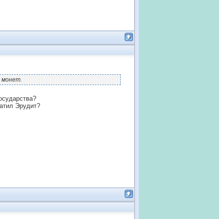
9 монет.
государства?
латил Эрудит?