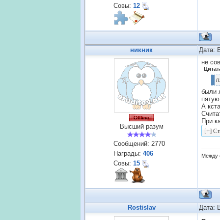
Совы:
12
никник
Дата: 
не со
Цитат
п
были 
пятую
А кст
Счита
При к
Высший разум
Сообщений:
2770
Награды:
406
Между 
Совы:
15
Rostislav
Дата: 