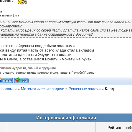
никник
,
ик
,
а
никник
(
)
ыли ли все монеты клада золотыми?пятую часть от начального клада или 
осударства?
 кстати, мисс Брейн со своей части платила налог сама или за нее тоже 
читать ли монеты в банке оставшимися у Эрудита?
онеты в найденном кладе были золотыми.
ся ввиду пятая часть от всего клада стала вкладом
 платится один раз и Эрудит его оплатил
ы в банке, а оставшиеся монеты - монеты на руках
 символ мудрости, знаний и эрудиции.
это единственная птица, которая может видеть "голубой" цвет.
ловоломки
»
Математические задачи
»
Решенные задачи
»
Клад
Интересная информация
Рейтинг сооб