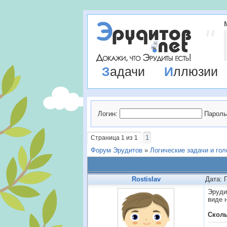
Задачи
Иллюзии
Логин:
Пароль
1
Страница
1
из
1
Форум Эрудитов
»
Логические задачи и го
Rostislav
Дата: 
Эруди
виде 
Сколь