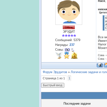
Race
,
никн
Цитат
б
г
А
С
ЭРУДИТ
Все м
Сообщений:
5379
Имеет
Налог
Награды:
237
Монет
Совы:
Сова -
Сова - 
Форум Эрудитов
»
Логические задачи и го
1
Страница
1
из
1
Последние задачи