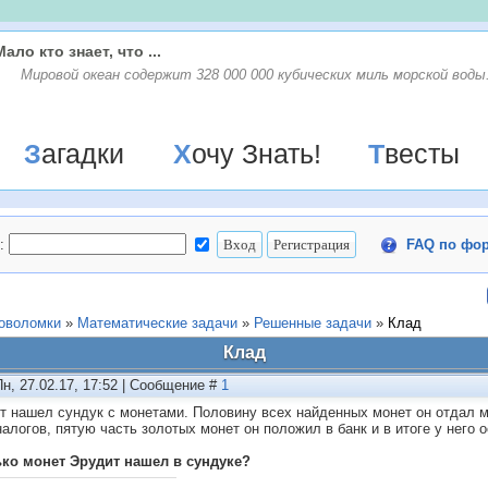
Мало кто знает, что ...
Мировой океан содержит 328 000 000 кубических миль морской воды
Загадки
Хочу Знать!
Твесты
:
FAQ по фо
ловоломки
»
Математические задачи
»
Решенные задачи
»
Клад
Клад
Пн, 27.02.17, 17:52 | Сообщение #
1
т нашел сундук с монетами. Половину всех найденных монет он отдал м
налогов, пятую часть золотых монет он положил в банк и в итоге у него 
ко монет Эрудит нашел в сундуке?