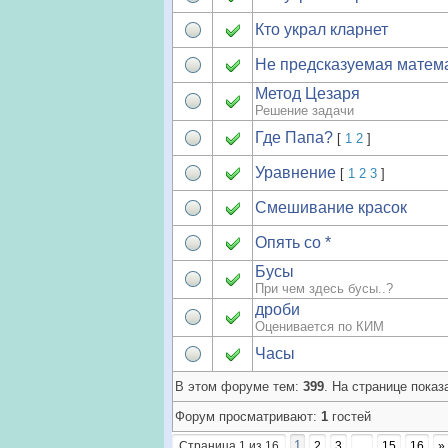
Кто украл кларнет
Не предсказуемая матем
Метод Цезаря
Решение задачи
Где Папа?
[
1
2
]
Уравнение
[
1
2
3
]
Смешивание красок
Опять со *
Бусы
При чем здесь бусы..?
дроби
Оценивается по КИМ
Часы
В этом форуме тем:
399
. На странице показ
Форум просматривают:
1
гостей
1
Страница
1
из
16
2
3
…
15
16
»