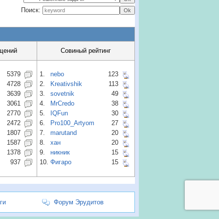
Поиск:
щений
Совиный рейтинг
5379
1.
nebo
123
4728
2.
Kreativshik
113
3639
3.
sovetnik
49
3061
4.
MrCredo
38
2770
5.
IQFun
30
2472
6.
Pro100_Artyom
27
1807
7.
marutand
20
1587
8.
хан
20
1378
9.
никник
15
937
10.
Фигаро
15
ги
Форум Эрудитов