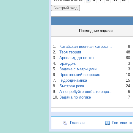
Последние задачи
1.
Китайская военная хитрост...
8
2.
Твоя теория
48
3.
Арнольд, да не тот
80
4.
Брэндон.
3
5.
Задача с матрицами
3
6.
Простенький вопросик
10
7.
Гидродинамика
15
8.
Быстрая река.
24
9.
А попробуйте ещё это опро...
6
10.
Задача по логике
7
Главная
Гостевая к