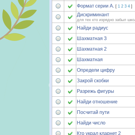
Формат серии А.
[
1
2
3
4
]
Дискриминант
для тех кто изрядно забыл шк
Найди радиус
Шахматная 3
Шахматная 2
Шахматная
Определи цифру
Закрой скобки
Разрежь фигуры
Найди отношение
Посчитай пути
Найди число
Кто украл кларнет 2