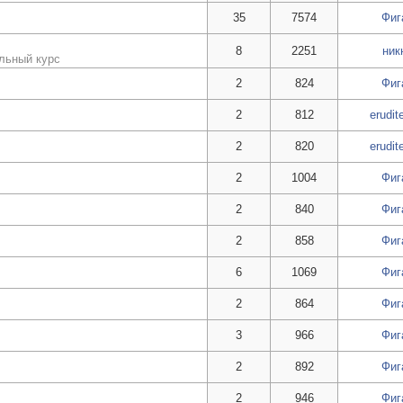
35
7574
Фиг
8
2251
ник
ольный курс
2
824
Фиг
2
812
erudi
2
820
erudi
2
1004
Фиг
2
840
Фиг
2
858
Фиг
6
1069
Фиг
2
864
Фиг
3
966
Фиг
2
892
Фиг
2
946
Фиг