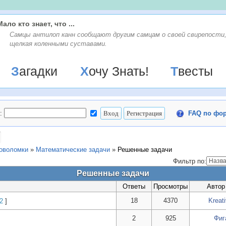
Мало кто знает, что ...
Самцы антилоп канн сообщают другим самцам о своей свирепости
щелкая коленными суставами.
Загадки
Хочу Знать!
Твесты
:
FAQ по фо
ловоломки
»
Математические задачи
»
Решенные задачи
Фильтр по:
Решенные задачи
Ответы
Просмотры
Автор
18
4370
Kreati
2
]
2
925
Фиг