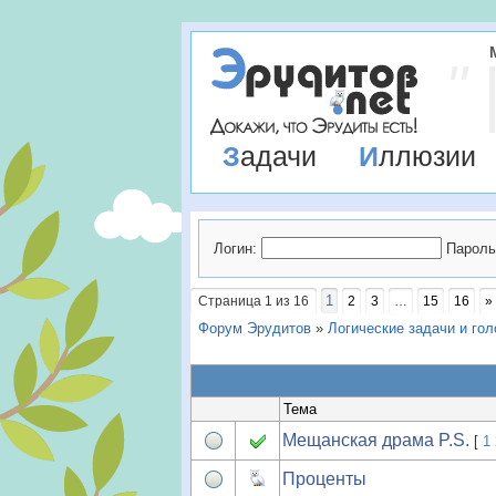
Задачи
Иллюзии
Логин:
Пароль
1
Страница
1
из
16
2
3
…
15
16
»
Форум Эрудитов
»
Логические задачи и го
Тема
Мещанская драма P.S.
[
1
Проценты