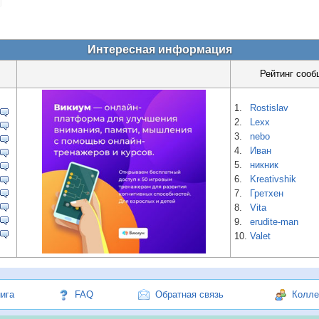
Интересная информация
Рейтинг сооб
1.
Rostislav
2.
Lexx
3.
nebo
4.
Иван
5.
никник
6.
Kreativshik
7.
Гретхен
8.
Vita
9.
erudite-man
10.
Valet
нига
FAQ
Обратная связь
Колле