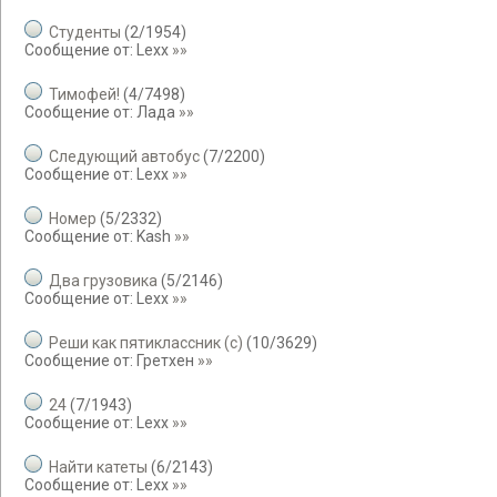
Студенты
(
2
/
1954
)
Сообщение от:
Lexx
»»
Тимофей!
(
4
/
7498
)
Сообщение от:
Лада
»»
Cледующий автобус
(
7
/
2200
)
Сообщение от:
Lexx
»»
Номер
(
5
/
2332
)
Сообщение от:
Kash
»»
Два грузовика
(
5
/
2146
)
Сообщение от:
Lexx
»»
Реши как пятиклассник (с)
(
10
/
3629
)
Сообщение от:
Гретхен
»»
24
(
7
/
1943
)
Сообщение от:
Lexx
»»
Найти катеты
(
6
/
2143
)
Сообщение от:
Lexx
»»