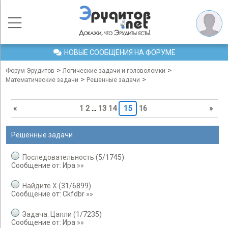
НОВЫЕ СООБЩЕНИЯ НА ФОРУМЕ
>
>
Форум Эрудитов
Логические задачи и головоломки
>
>
Математические задачи
Решенные задачи
«
1
2
…
13
14
15
16
»
Решенные задачи
Последовательность
(
5
/
1745
)
Сообщение от:
Ира
»»
Найдите X
(
31
/
6899
)
Сообщение от:
Ckfdbr
»»
Задача: Цапли
(
1
/
7235
)
Сообщение от:
Ира
»»