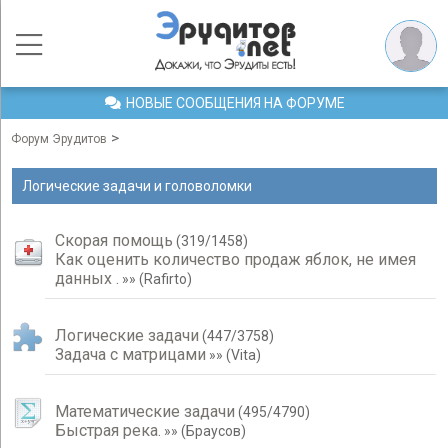
НОВЫЕ СООБЩЕНИЯ НА ФОРУМЕ
>
Форум Эрудитов
Логические задачи и головоломки
Скорая помощь
(
319
/
1458
)
Как оценить количество продаж яблок, не имея
данных .
»»
(
Rafirto
)
Логические задачи
(
447
/
3758
)
Задача с матрицами
»»
(
Vita
)
Математические задачи
(
495
/
4790
)
Быстрая река.
»»
(
Браусов
)