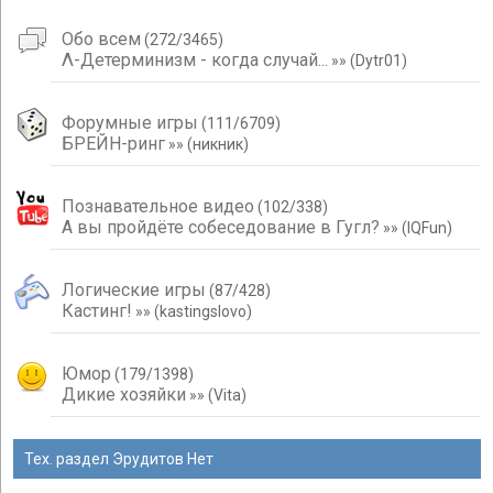
Обо всем
(
272
/
3465
)
Λ-Детерминизм - когда случай...
»»
(
Dytr01
)
Форумные игры
(
111
/
6709
)
БРЕЙН-ринг
»»
(
никник
)
Познавательное видео
(
102
/
338
)
А вы пройдёте собеседование в Гугл?
»»
(
IQFun
)
Логические игры
(
87
/
428
)
Кастинг!
»»
(
kastingslovo
)
Юмор
(
179
/
1398
)
Дикие хозяйки
»»
(
Vita
)
Тех. раздел Эрудитов Нет