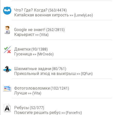
Что? Где? Когда?
(
563
/
4474
)
Китайская военная хитрость
»»
(
LonelyLeo
)
Google не знает!
(
262
/
2815
)
Карьерист
»»
(
Vita
)
Данетки
(
93
/
1388
)
Гусеница
»»
(
MrCredo
)
Шахматные задачи
(
80
/
761
)
Прикольный этюд на выигрыш
»»
(
IQFun
)
Фотоголоволомки
(
102
/
1241
)
Лучше
»»
(
Vita
)
Ребусы
(
52
/
377
)
Помогите решить ребус
»»
(
Forcefrc
)