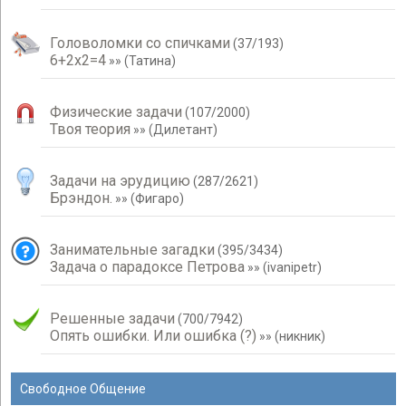
Головоломки со спичками
(
37
/
193
)
6+2х2=4
»»
(
Татина
)
Физические задачи
(
107
/
2000
)
Твоя теория
»»
(
Дилетант
)
Задачи на эрудицию
(
287
/
2621
)
Брэндон.
»»
(
Фигаро
)
Занимательные загадки
(
395
/
3434
)
Задача о парадоксе Петрова
»»
(
ivanipetr
)
Решенные задачи
(
700
/
7942
)
Опять ошибки. Или ошибка (?)
»»
(
никник
)
Свободное Общение