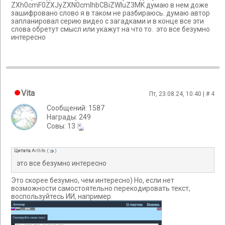
ZXh0cmF0ZXJyZXN0cmlhbCBiZWluZ3MK думаю в нем доже
зашифровано слово я в таком не разбираюсь. думаю автор
запланировал серию видео с загадками и в конце все эти
слова обретут смысл или укажут на что то. это все безумно
интересно
Vita
Пт, 23.08.24, 10:40 | #
4
Сообщений: 1587
Награды: 249
Cовы: 13
Цитата
Artlife
(
)
это все безумно интересно
Это скорее безумно, чем интересно) Но, если нет
возможности самостоятельно перекодировать текст,
воспользуйтесь ИИ, например.