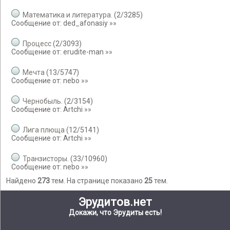
Математика и литература.
(
2
/
3285
)
Сообщение от:
ded_afonasiy
»»
Процесс
(
2
/
3093
)
Сообщение от:
erudite-man
»»
Мечта
(
13
/
5747
)
Сообщение от:
nebo
»»
Чернобыль.
(
2
/
3154
)
Сообщение от:
Artchi
»»
Лигa плюща
(
12
/
5141
)
Сообщение от:
Artchi
»»
Транзисторы.
(
33
/
10960
)
Сообщение от:
nebo
»»
Найдено
273
тем. На странице показано
25
тем.
Эрудитов.нет
Докажи, что Эрудиты есть!