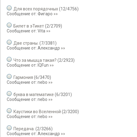
Для всех порядочных
(
12
/
4756
)
Сообщение от:
Фигаро
»»
Билет в эТикет
(
2
/
2709
)
Сообщение от:
Vita
»»
Две страны.
(
7
/
3381
)
Сообщение от:
Александр
»»
Что за мышца такая?
(
2
/
2923
)
Сообщение от:
IQFun
»»
Гармония
(
6
/
3470
)
Сообщение от:
nebo
»»
буква в математике
(
6
/
3201
)
Сообщение от:
nebo
»»
Каустики во Вселенной
(
2
/
3200
)
Сообщение от:
nebo
»»
Передача.
(
2
/
3266
)
Сообщение от:
Александр
»»