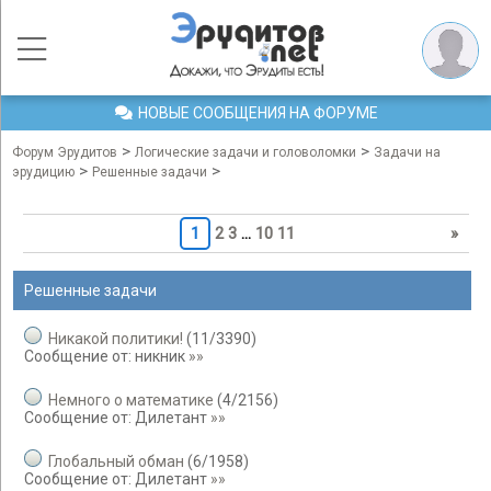
НОВЫЕ СООБЩЕНИЯ НА ФОРУМЕ
>
>
Форум Эрудитов
Логические задачи и головоломки
Задачи на
>
>
эрудицию
Решенные задачи
1
2
3
…
10
11
»
Решенные задачи
Никакой политики!
(
11
/
3390
)
Сообщение от:
никник
»»
Немного о математике
(
4
/
2156
)
Сообщение от:
Дилетант
»»
Глобальный обман
(
6
/
1958
)
Сообщение от:
Дилетант
»»