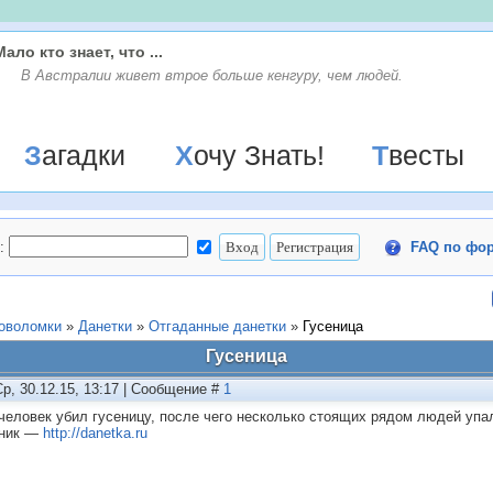
Мало кто знает, что ...
В Австралии живет втрое больше кенгуру, чем людей.
Загадки
Хочу Знать!
Твесты
:
FAQ по фо
ловоломки
»
Данетки
»
Отгаданные данетки
»
Гусеница
Гусеница
Ср, 30.12.15, 13:17 | Сообщение #
1
человек убил гусеницу, после чего несколько стоящих рядом людей упа
чник —
http://danetka.ru