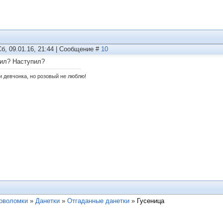
Сб, 09.01.16, 21:44 | Сообщение #
10
ил? Наступил?
и девчонка, но розовый не люблю!
ловоломки
»
Данетки
»
Отгаданные данетки
»
Гусеница