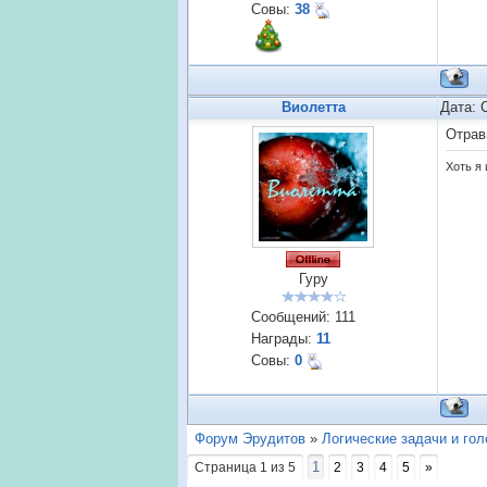
Совы:
38
Виолетта
Дата: 
Отрав
Хоть я 
Гуру
Сообщений:
111
Награды:
11
Совы:
0
Форум Эрудитов
»
Логические задачи и го
1
Страница
1
из
5
2
3
4
5
»