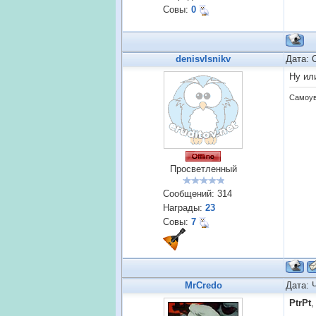
Совы:
0
denisvlsnikv
Дата: 
Ну ил
Самоув
Просветленный
Сообщений:
314
Награды:
23
Совы:
7
MrCredo
Дата: 
PtrPt
,