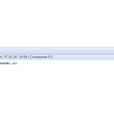
Чт, 07.01.16, 18:09 | Сообщение #
9
vlsnikv
, нет.