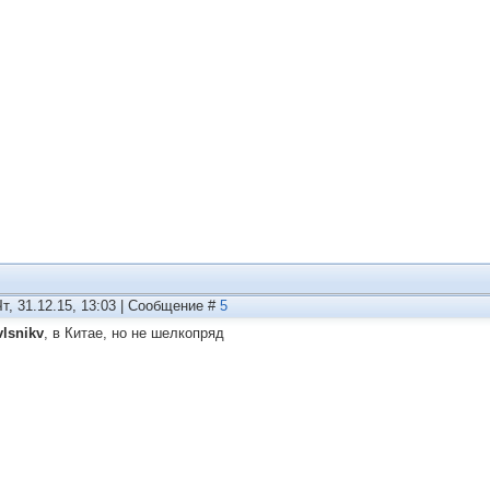
Чт, 31.12.15, 13:03 | Сообщение #
5
vlsnikv
, в Китае, но не шелкопряд