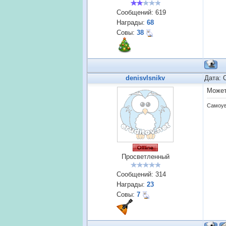
Сообщений:
619
Награды:
68
Совы:
38
denisvlsnikv
Дата: 
Может
Самоув
Просветленный
Сообщений:
314
Награды:
23
Совы:
7