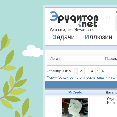
Задачи
Иллюзии
Логин:
Пароль
1
Страница
1
из
5
2
3
4
5
»
Форум Эрудитов
»
Логические задачи и го
MrCredo
Дата: 
Один 
Исто