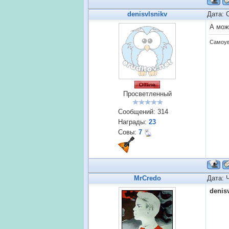
denisvlsnikv
Дата: 
А мож
Самоув
Просветленный
Сообщений:
314
Награды:
23
Совы:
7
MrCredo
Дата: 
denis