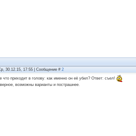
Ср, 30.12.15, 17:55 | Сообщение #
2
е что приходит в голову: как именно он её убил? Ответ: съел!
аверное, возможны варианты и пострашнее.