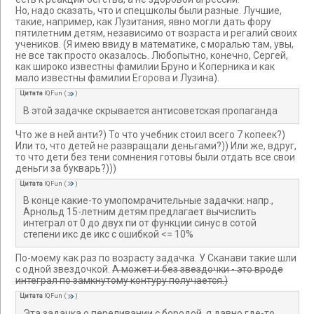
Но, надо сказать, что и спецшколы были разные. Лучшие,
такие, например, как Лузитания, явно могли дать фору
пятилетним детям, независимо от возраста и регалий своих
учеников. (Я имею ввиду в математике, с моралью там, увы,
не все так просто оказалось. Любопытно, конечно, Сергей,
как широко известны фамилии Бруно и Коперника и как
мало известны фамилии
Егорова
и Лузина).
Цитата
IQFun
(
)
В этой задачке скрывается антисоветская пропаганда
Что же в ней анти?) То что учебник стоил всего 7 копеек?)
Или то, что детей не развращали деньгами?)) Или же, вдруг,
то что дети без тени сомнения готовы были отдать все свои
деньги за букварь?)))
Цитата
IQFun
(
)
В конце какие-то умопомрачительные задачки: напр.,
Арнольд 15-летним детям предлагает вычислить
интеграл от 0 до двух пи от функции синус в сотой
степени икс де икс с ошибкой <= 10%
По-моему как раз по возрасту задачка. У Сканави такие шли
с одной звездочкой.
А может и без звездочки - это вроде
интеграл по замкнутому контуру получается.)
Цитата
IQFun
(
)
Эта задачка о переливании с бородой, я давно где-то