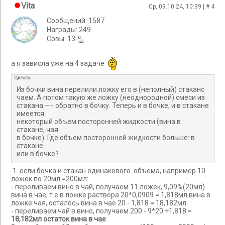
Vita
Ср, 09.10.24, 10:39 | #
4
Сообщений: 1587
Награды: 249
Cовы: 13
а я зависла уже на 4 задаче
Цитата
Из бочки вина перелили ложку его в (неполный) стаканс
чаем. А потом такую же ложку (неоднородной) смеси из
стакана –– обратно в бочку. Теперь и в бочке, и в стакане
имеется
некоторый объем посторонней жидкости (вина в
стакане, чая
в бочке). Где объем посторонней жидкости больше: в
стакане
или в бочке?
1. если бочка и стакан одинакового объема, например 10
ложек по 20мл.=200мл:
- переливаем вино в чай, получаем 11 ложек, 9,09%(20мл)
вина в чае, т.е.в ложке раствора 20*0,0909 = 1,818мл.вина в
ложке чая, осталось вина в чае 20 - 1,818 = 18,182мл
- переливаем чай в вино, получаем 200 - 9*20 +1,818 =
18,182мл остаток вина в чае