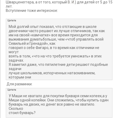
Шварценеггера, а от того, который
В. И.
) для детей от 5 до 15
лет.
Вступление тоже интересное:
Цитата
Мой долгий опыт показал, что отстающие в школе
двоечники часто решают их лучше отличников, так как
им на своей «камчатке» все время приходится для
выживания думатьбольше, чем «чтоб управлять всей
Севильей и Гренадой», как
говорил о себе Фигаро, в то время как отличники не
могут
взять в толк, «что на что требуется умножать» в этих
задачах.
Я заметил даже, что пятилетние дети решают подобные
задачи
лучше школьников, испорченных натаскиванием,
которым они
даются легче, чем студентам, подвергшимся зубрежке в
Для разминки:
университете, но все же превосходящим своих
профессоров (хуже
Цитата
всех решают эти простые задачи нобелевские и
У Маши не хватало для покупки букваря семи копеек,а у
филдсовские
Миши одной копейки. Они сложились, чтобы купить один
лауреаты).
букварь на двоих, но денег все равно не хватило.
Сколько
стоил букварь?