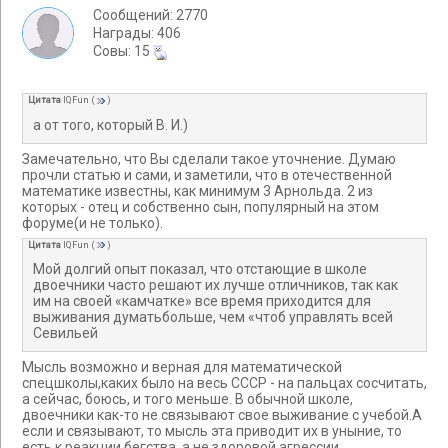
Сообщений: 2770
Награды: 406
Cовы: 15
Цитата
IQFun
(
)
а от того, который В. И.)
Замечательно, что Вы сделали такое уточнение. Думаю
прочли статью и сами, и заметили, что в отечественной
математике известны, как минимум 3 Арнольда. 2 из
которых - отец и собственно сын, популярный на этом
форуме(и не только).
Цитата
IQFun
(
)
Мой долгий опыт показал, что отстающие в школе
двоечники часто решают их лучше отличников, так как
им на своей «камчатке» все время приходится для
выживания думатьбольше, чем «чтоб управлять всей
Севильей
Мысль возможно и верная для математической
спецшколы,каких было на весь СССР - на пальцах сосчитать,
а сейчас, боюсь, и того меньше. В обычной школе,
двоечники как-то не связывают свое выживание с учебой.А
если и связывают, то мысль эта приводит их в уныние, то
есть к реакции бегства, а не здоровой агрессии.