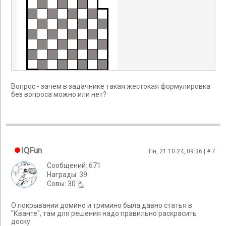
Вопрос - зачем в задачнике такая жестокая формулировка
без вопроса можно или нет?
Мы раскрасили клетки через одну. Теперь все
становится очевидным. Каждая доминошка может
занимать строго две клетки: одну белую и одну черную.
Других вариантов не дано. Смотрим, какие клетки на
доске отрезаны – обе черные, соответственно мы имеем
32 белых и 30 черных клеток и полностью покрыть такую
доску не представляется возможным...
IQFun
Пн, 21.10.24, 09:36 | #
7
Разбор взят из перевода книги Г. Лакман Макдауэлл и
Сообщений: 671
предназначен исключительно для ознакомления.Если он
Награды: 39
вам понравился, то рекомендуем купить книгу «Карьера
Cовы: 30
программиста. Как устроиться на работу в Google,
Microsoft или другую ведущую IT-компанию».
О покрывании домино и тримино была давно статья в
"Кванте", там для решения надо правильно раскрасить
доску.