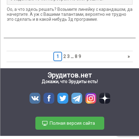
Оо, а что здесь решать? Возьмите линейку с карандашом, да
начертите. А уж с Вашими талантами, вероятно не трудно
это сделать и в какой нибудь 3д программе.
1
2
3
…
8
9
»
Эрудитов.нет
Докажи, что Эрудиты есть!
Полная версия сайта