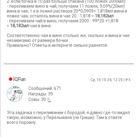
2. если бочка в 10 раз больше стакана (100 ложек 2000мл):
- переливаем вино в чай, получаем 11 ложек, 9,09%(20мл)
вина в чае, т.е.в ложке раствора 20*0,0909= 1,818мл.вина в
ложке чая, осталось вина в чае 20 - 1,818 =
18,182мл
- переливаем чай в вино, получаем 2000 - 99*20 +1,818
=
18,182мл
чая в вине
Соответственно чая в вине столько же, сколько и вина в чае
независимо от размера бочки.
Правильно? Ответы в интернете сильно разнятся
IQFun
Ср, 16.10.24, 12:25 | #
5
Сообщений: 671
Награды: 39
Cовы: 30
Эта задачка о переливании с бородой, я давно где-то видел
такую, возможно, у Перельмана (не Гриши). Там в ответе
всего поровну.