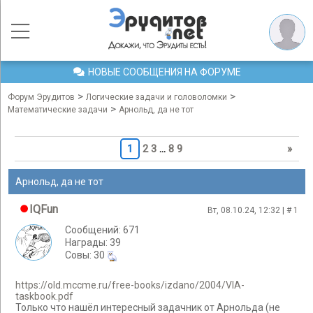
НОВЫЕ СООБЩЕНИЯ НА ФОРУМЕ
>
>
Форум Эрудитов
Логические задачи и головоломки
>
Математические задачи
Арнольд, да не тот
1
2
3
…
8
9
»
Арнольд, да не тот
IQFun
Вт, 08.10.24, 12:32 | #
1
Сообщений: 671
Награды: 39
Cовы: 30
https://old.mccme.ru/free-books/izdano/2004/VIA-
taskbook.pdf
Только что нашёл интересный задачник от Арнольда (не