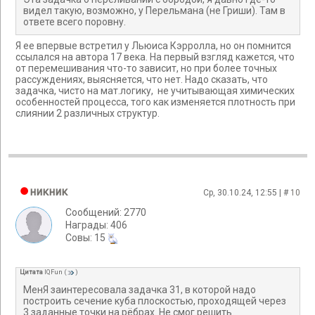
видел такую, возможно, у Перельмана (не Гриши). Там в
ответе всего поровну.
Я ее впервые встретил у Льюиса Кэрролла, но он помнится
ссылался на автора 17 века. На первый взгляд кажется, что
от перемешивания что-то зависит, но при более точных
рассуждениях, выясняется, что нет. Надо сказать, что
задачка, чисто на мат.логику, не учитывающая химических
особенностей процесса, того как изменяется плотность при
слиянии 2 различных структур.
никник
Ср, 30.10.24, 12:55 | #
10
Сообщений: 2770
Награды: 406
Cовы: 15
Цитата
IQFun
(
)
МенЯ заинтересовала задачка 31, в которой надо
построить сечение куба плоскостью, проходящей через
3 заданные точки на рёбрах. Не смог решить.