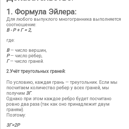
1. Формула Эйлера:
Для любого выпуклого многогранника выполняется
соотношение:
В - Р + Г = 2,
где:
В
— число вершин,
Р
— число рёбер,
Г
— число граней.
2.Учёт треугольных граней:
По условию, каждая грань — треугольник. Если мы
посчитаем количество ребер у всех граней, мы
получим
3Г
.
Однако при этом каждое ребро будет посчитано
ровно два раза (так как оно принадлежит двум
граням).
Поэтому:
3Г=2Р