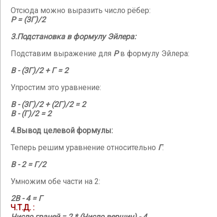
Отсюда можно выразить число рёбер:
Р = (3Г)/2
3.Подстановка в формулу Эйлера:
Подставим выражение для
Р
в формулу Эйлера:
В - (3Г)/2 + Г = 2
Упростим это уравнение:
В - (3Г)/2 + (2Г)/2 = 2
В - (Г)/2 = 2
4.Вывод целевой формулы:
Теперь решим уравнение относительно
Г
:
В - 2 = Г/2
Умножим обе части на 2:
2В - 4 = Г
Ч.Т.Д. :
Число граней = 2 * (Число вершин) - 4.