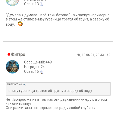
Cовы: 13
"Думала я думала... всё-таки ботокс!" - выскажусь примерно
в этом же стиле: внизу гусеница трется об грунт, а сверху об
воду.
Фигаро
Чт, 10.06.21, 20:33 | #
3
Сообщений: 449
Награды: 24
Cовы: 15
Цитата
Vita
(
)
внизу гусеница трется об грунт, а сверху об воду
Нет. Вопрос же не в том как эти двухзвенники едут, а о том
как они плывут.
Они расчитаны на водные преграды любой глубины.