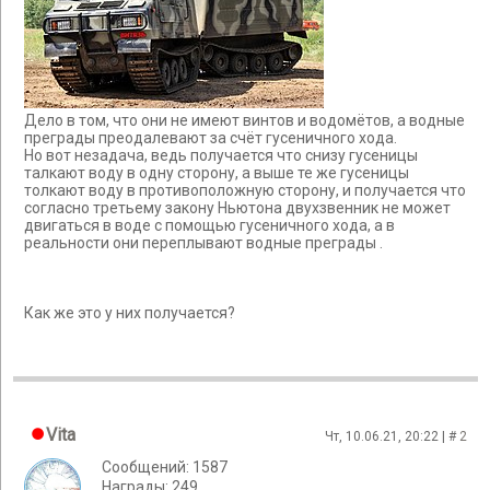
Дело в том, что они не имеют винтов и водомётов, а водные
преграды преодалевают за счёт гусеничного хода.
Но вот незадача, ведь получается что снизу гусеницы
талкают воду в одну сторону, а выше те же гусеницы
толкают воду в противоположную сторону, и получается что
согласно третьему закону Ньютона двухзвенник не может
двигаться в воде с помощью гусеничного хода, а в
реальности они переплывают водные преграды .
Как же это у них получается?
Vita
Чт, 10.06.21, 20:22 | #
2
Сообщений: 1587
Награды: 249