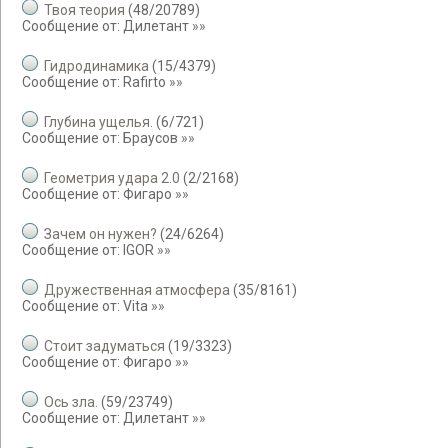
Твоя теория
(
48
/
20789
)
Сообщение от:
Дилетант
»»
Гидродинамика
(
15
/
4379
)
Сообщение от:
Rafirto
»»
Глубина ущелья.
(
6
/
721
)
Сообщение от:
Браусов
»»
Геометрия удара 2.0
(
2
/
2168
)
Сообщение от:
Фигаро
»»
Зачем он нужен?
(
24
/
6264
)
Сообщение от:
IGOR
»»
Дружественная атмосфера
(
35
/
8161
)
Сообщение от:
Vita
»»
Стоит задуматься
(
19
/
3323
)
Сообщение от:
Фигаро
»»
Ось зла.
(
59
/
23749
)
Сообщение от:
Дилетант
»»