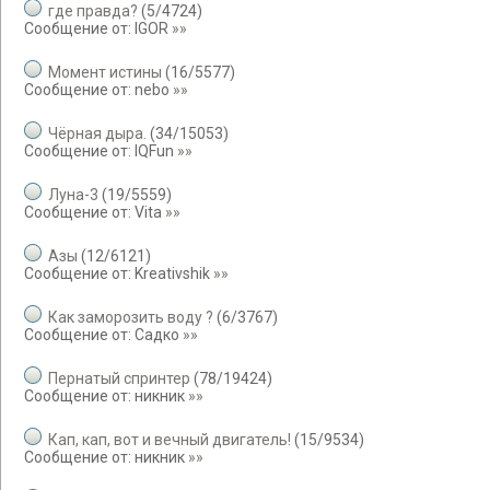
где правда?
(
5
/
4724
)
Сообщение от:
IGOR
»»
Момент истины
(
16
/
5577
)
Сообщение от:
nebo
»»
Чёрная дыра.
(
34
/
15053
)
Сообщение от:
IQFun
»»
Луна-3
(
19
/
5559
)
Сообщение от:
Vita
»»
Азы
(
12
/
6121
)
Сообщение от:
Kreativshik
»»
Как заморозить воду ?
(
6
/
3767
)
Сообщение от:
Садко
»»
Пернатый спринтер
(
78
/
19424
)
Сообщение от:
никник
»»
Кап, кап, вот и вечный двигатель!
(
15
/
9534
)
Сообщение от:
никник
»»