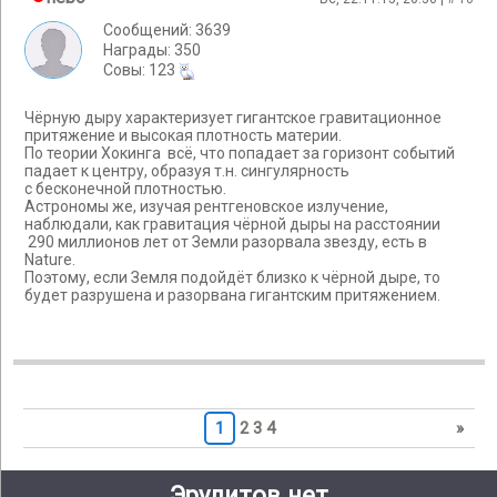
Сообщений: 3639
Награды: 350
Cовы: 123
Чёрную дыру характеризует гигантское гравитационное
притяжение и высокая плотность материи.
По теории Хокинга всё, что попадает за горизонт событий
падает к центру, образуя т.н. сингулярность
с бесконечной плотностью.
Астрономы же, изучая рентгеновское излучение,
наблюдали, как гравитация чёрной дыры на расстоянии
290 миллионов лет от Земли разорвала звезду, есть в
Nature.
Поэтому, если Земля подойдёт близко к чёрной дыре, то
будет разрушена и разорвана гигантским притяжением.
1
2
3
4
»
Эрудитов.нет