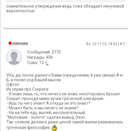
сомнительное утверждение ведь тоже обладает ненулевой
вероятностью.
никник
Вс, 22.11.15, 18:02 | #
7
Сообщений: 2770
Награды: 406
Cовы: 15
Vita, да, после данного Вами определения, я уже связал А и
Б, и понял ход Вашей мысли.
Офтоп:
Из серии про Сократа:
- Я знаю лишь то, что ничего не знаю, неосторожно бросил
Сократ, проходя мимо кучки греческой олигархии.
- Ишь ты чего знает! А откуда он это знает?
- Может быть, и мы ничего не знаем?
- На-ка тебя яду, выпей, несознательный.
"Молчание - золото" сделал вывод Эзоп.
Так: словом, делом и даже ценой самой жизни развивалась
греческая философия.