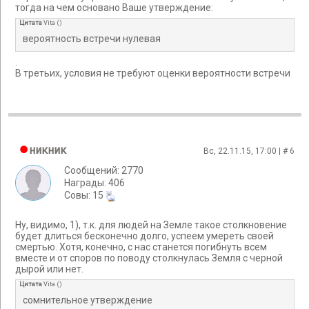
тогда на чем основано Ваше утверждение:
Цитата
Vita
(
)
вероятность встречи нулевая
.
В третьих, условия не требуют оценки вероятности встречи
никник
Вс, 22.11.15, 17:00 | #
6
Сообщений: 2770
Награды: 406
Cовы: 15
Ну, видимо, 1), т.к. для людей на Земле такое столкновение
будет длиться бесконечно долго, успеем умереть своей
смертью. Хотя, конечно, с нас станется погибнуть всем
вместе и от споров по поводу столкнулась Земля с черной
дырой или нет.
Цитата
Vita
(
)
сомнительное утверждение