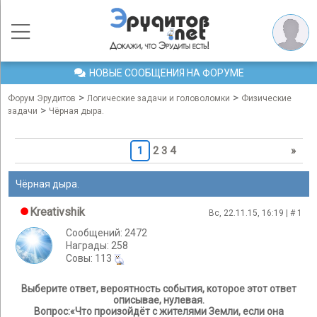
НОВЫЕ СООБЩЕНИЯ НА ФОРУМЕ
>
>
Форум Эрудитов
Логические задачи и головоломки
Физические
>
задачи
Чёрная дыра.
1
2
3
4
»
Чёрная дыра.
Kreativshik
Вс, 22.11.15, 16:19 | #
1
Сообщений: 2472
Награды: 258
Cовы: 113
Выберите ответ, вероятность события, которое этот ответ
описывае, нулевая.
Вопрос:«Что произойдёт с жителями Земли, если она