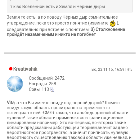
т.к во Вселенной есть и Земля и Чёрные дыры
Земля то есть, а по поводу Чёрных дыр сомнительное
утверждение, пока это просто понятие (извините
),
следовательно при встрече с понятием:
3) Столкновение
пройдёт незамеченым и никто не погибнет
Kreativshik
Вс, 22.11.15, 16:59 | #
5
Сообщений: 2472
Награды: 258
Cовы: 113
Vita
, а что Вы имеете ввиду под чёрной дырой? Я имею
ввиду такую область проситранства-времени что
потенциал в ней -GM/R таков, что альбедо данной области
нулевое! Такие области применяются в гравитационном
линзировании например. Это во-первых, во-вторых такие
области предсказаны работующей теорией,значит задано
вероятностное пространство, а значит приписать нулевую
вероятность существованию таковой области уже нельзя, и