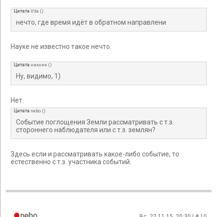
Цитата
Vita
(
)
нечто, где время идёт в обратном направлени
Науке не известно такое нечто.
Цитата
никник
(
)
Ну, видимо, 1)
Нет.
Цитата
nebo
(
)
Событие поглощения Земли рассматривать с т.з.
стороннего наблюдателя или с т.з. землян?
Здесь если и рассматривать какое-либо событие, то
естественно с т.з. участника событий.
nebo
Вс, 22.11.15, 20:30 | #
10