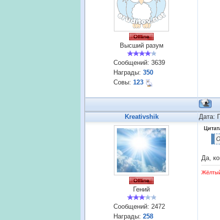
Высший разум
Сообщений:
3639
Награды:
350
Совы:
123
Kreativshik
Дата: 
Цитат
О
Да, ко
Жёлты
Гений
Сообщений:
2472
Награды:
258