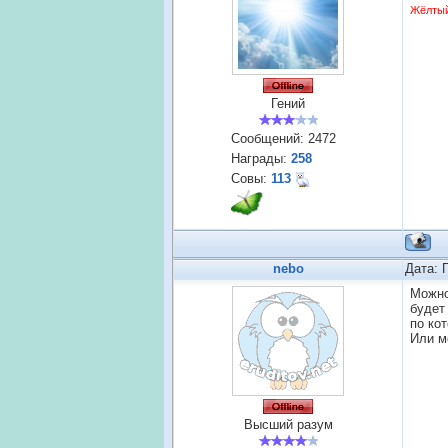
Жёлты
Гений
Сообщений:
2472
Награды:
258
Совы:
113
nebo
Дата: 
Можно
будет
по ко
Или м
Высший разум