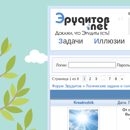
Задачи
Иллюзии
Логин:
Пароль
1
Страница
1
из
8
2
3
…
7
8
»
Форум Эрудитов
»
Логические задачи и го
Kreativshik
Дата: 
От 
бы