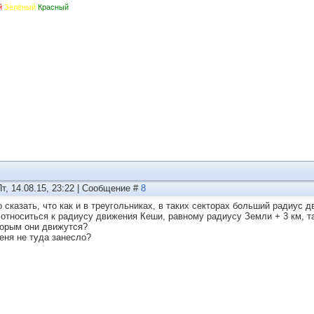
й
Зелёный
Красный
Пт, 14.08.15, 23:22 | Сообщение #
8
 сказать, что как и в треугольниках, в таких секторах больший радиус 
 относиться к радиусу движения Кеши, равному радиусу Земли + 3 км, так
торым они движутся?
еня не туда занесло?