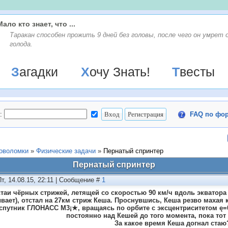
Мало кто знает, что ...
Таракан способен прожить 9 дней без головы, после чего он yмpет 
голода.
Загадки
Хочу Знать!
Твесты
:
FAQ по фо
ловоломки
»
Физические задачи
»
Пернатый спринтер
Пернатый спринтер
Пт, 14.08.15, 22:11 | Сообщение #
1
стаи чёрных стрижей, летящей со скоростью 90 км/ч вдоль экватора 
вает), отстал на 27км стриж Кеша. Проснувшись, Кеша резво махая 
спутник ГЛОНАСС М3¡★, вращаясь по орбите с эксцентриситетом ę=
постоянно над Кешей до того момента, пока тот 
За какое время Кеша догнал стаю