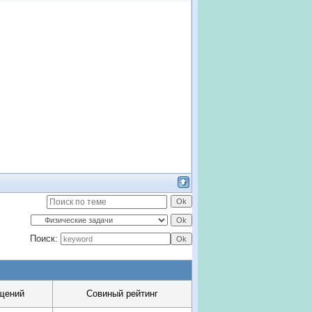
Поиск:
щений
Совиный рейтинг