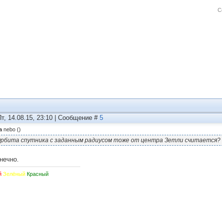
С
Пт, 14.08.15, 23:10 | Сообщение #
5
а
nebo
(
)
рбита спутника с заданным радиусом тоже от центра Зеmли считается?
нечно.
й
Зелёный
Красный