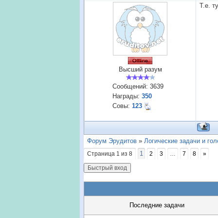
Т.е. т
Высший разум
Сообщений:
3639
Награды:
350
Совы:
123
Форум Эрудитов
»
Логические задачи и го
1
Страница
1
из
8
2
3
…
7
8
»
Последние задачи