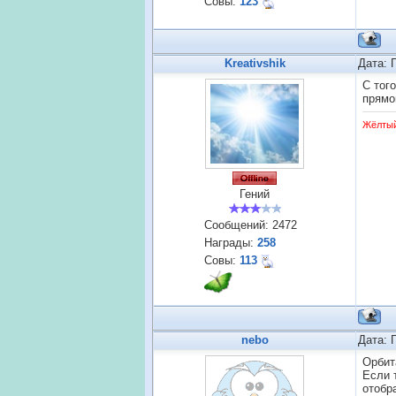
Совы:
123
Kreativshik
Дата: 
С тог
прямо
Жёлты
Гений
Сообщений:
2472
Награды:
258
Совы:
113
nebo
Дата: 
Орбит
Если 
отобр