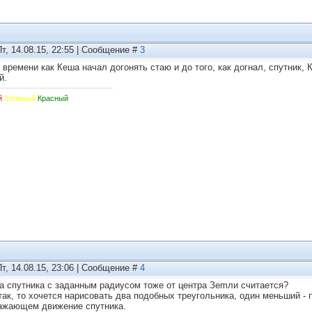
Пт, 14.08.15, 22:55 | Сообщение #
3
о времени как Кеша начал догонять стаю и до того, как догнал, спутник,
й.
й
Зелёный
Красный
Пт, 14.08.15, 23:06 | Сообщение #
4
а спутника с заданным радиусом тоже от центра Зеmли считается?
так, то хочется нарисовать два подобных треугольника, один меньший -
ажающем движение спутника.