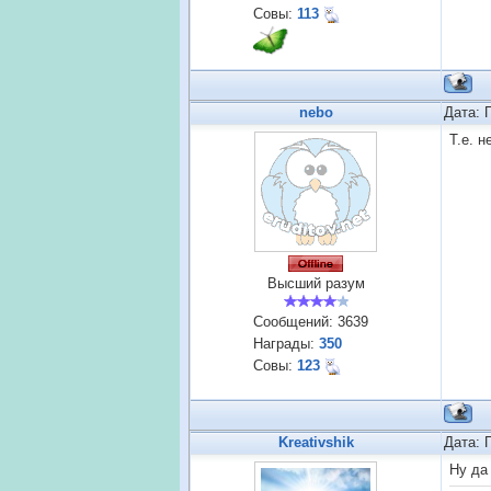
Совы:
113
nebo
Дата: 
Т.е. 
Высший разум
Сообщений:
3639
Награды:
350
Совы:
123
Kreativshik
Дата: 
Ну да