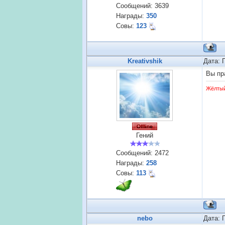
Сообщений:
3639
Награды:
350
Совы:
123
Kreativshik
Дата: 
Вы пр
Жёлты
Гений
Сообщений:
2472
Награды:
258
Совы:
113
nebo
Дата: 