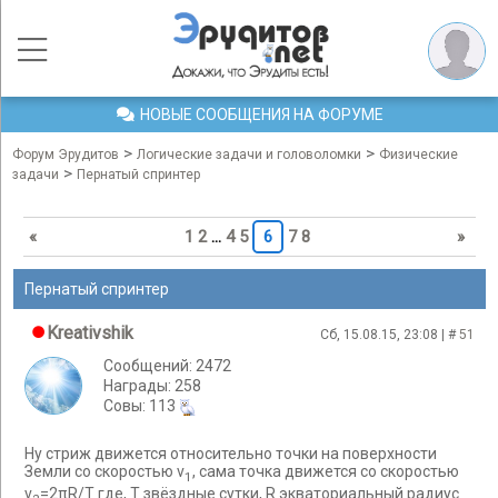
НОВЫЕ СООБЩЕНИЯ НА ФОРУМЕ
>
>
Форум Эрудитов
Логические задачи и головоломки
Физические
>
задачи
Пернатый спринтер
«
1
2
…
4
5
6
7
8
»
Пернатый спринтер
Kreativshik
Сб, 15.08.15, 23:08 | #
51
Сообщений: 2472
Награды: 258
Cовы: 113
Ну стриж движется относительно точки на поверхности
Земли со скоростью v
, сама точка движется со скоростью
1
v
=2πR/T где, Т звёздные сутки, R экваториальный радиус