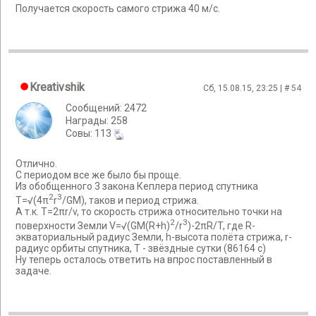
Получается скорость самого стрижа 40 м/с.
Kreativshik
Сб, 15.08.15, 23:25 | #
54
Сообщений: 2472
Награды: 258
Cовы: 113
Отлично.
С периодом все же было бы проще.
Из обобщенного 3 закона Кеплера период спутника
2
3
Т=√(4π
r
/GM), таков и период стрижа.
А т.к. Т=2πr/v, то скорость стрижа относительно точки на
2
3
поверхности Земли V=√(GM(R+h)
/r
)-2πR/T, где R-
экваториальный радиус Земли, h-высота полёта стрижа, r-
радиус орбиты спутника, T - звёздные сутки (86164 с)
Ну теперь осталось ответить на впрос поставленный в
задаче.