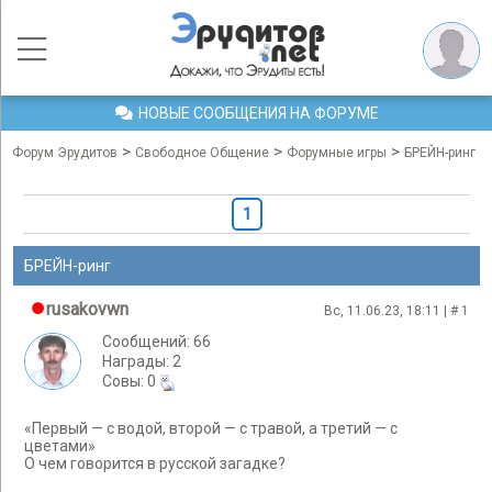
НОВЫЕ СООБЩЕНИЯ НА ФОРУМЕ
>
>
>
Форум Эрудитов
Свободное Общение
Форумные игры
БРЕЙН-ринг
1
БРЕЙН-ринг
rusakovwn
Вс, 11.06.23, 18:11 | #
1
Сообщений: 66
Награды: 2
Cовы: 0
«Первый — с водой, второй — с травой, а третий — с
цветами»
О чем говорится в русской загадке?