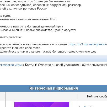
н, женщин, возраст от 18 лет до бесконечности
ересных собеседников, способных поддержать разговор
елей различных регионов России
ас ждет:
екательные съемки на телеканале ТВ-3
можность выиграть большой денежный приз
абываемый опыт и новые знакомства - уже в августе!
ринять участие:
регистрируйтесь и заполните анкету по ссылке:
https://tv3.ru/casting/viktor
икрепите к анкете своё фото.
единяйтесь к нам и станьте частью большого телевизионного шоу!
огические игры
»
Кастинг!
(Участие в новой увлекательной телевизионной
Интересная информация
Рейтинг сооб