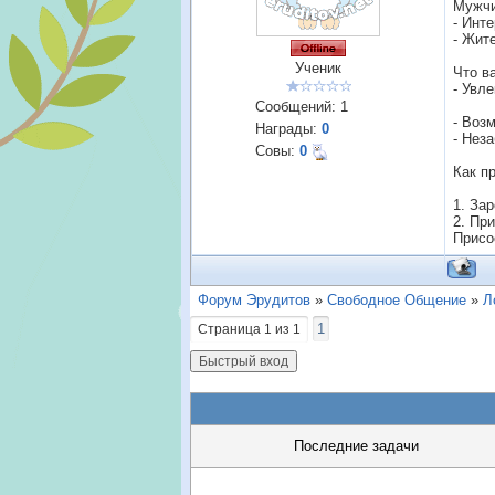
Мужчи
- Инт
- Жит
Ученик
Что в
- Увл
Сообщений:
1
- Воз
Награды:
0
- Нез
Совы:
0
Как п
1. За
2. Пр
Присо
Форум Эрудитов
»
Свободное Общение
»
Л
1
Страница
1
из
1
Последние задачи