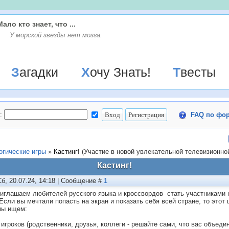
Мало кто знает, что ...
У моpской звезды нет мозга.
Загадки
Хочу Знать!
Твесты
:
FAQ по фо
огические игры
»
Кастинг!
(Участие в новой увлекательной телевизионной
Кастинг!
Сб, 20.07.24, 14:18 | Сообщение #
1
иглашаем любителей русского языка и кроссвордов стать участниками 
 Если вы мечтали попасть на экран и показать себя всей стране, то этот 
мы ищем:
 игроков (родственники, друзья, коллеги - решайте сами, что вас объеди