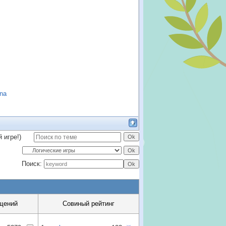
ina
 игре!)
Поиск:
щений
Совиный рейтинг