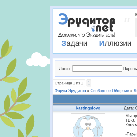
Задачи
Иллюзии
Логин:
Пароль
1
Страница
1
из
1
Форум Эрудитов
»
Свободное Общение
»
Л
kastingslovo
Дата: 
Мы пр
ТВ-3.
Кого 
-Пары