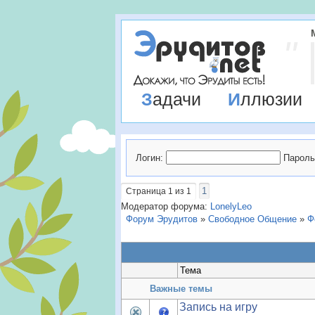
Задачи
Иллюзии
Логин:
Пароль
1
Страница
1
из
1
Модератор форума:
LonelyLeo
Форум Эрудитов
»
Свободное Общение
»
Ф
Тема
Важные темы
Запись на игру