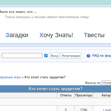
Мало кто знает, что ...
Только женщины и лошади имеют девственную плеву
Загадки
Хочу Знать!
Твесты
:
FAQ по фо
орумные игры
»
Кто хочет стать эрудитом?
Фильтр по:
Кто хочет стать эрудитом?
Ответы
Просмотры
Автор
5
2790
Lone