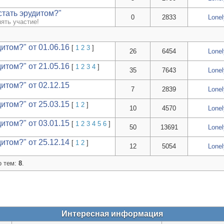
стать эрудитом?"
0
2833
Lone
нять участие!
дитом?" от 01.06.16
[
1
2
3
]
26
6454
Lone
дитом?" от 21.05.16
[
1
2
3
4
]
35
7643
Lone
дитом?" от 02.12.15
7
2839
Lone
дитом?" от 25.03.15
[
1
2
]
10
4570
Lone
дитом?" от 03.01.15
[
1
2
3
4
5
6
]
50
13691
Lone
дитом?" от 25.12.14
[
1
2
]
12
5054
Lone
о тем:
8
.
Интересная информация