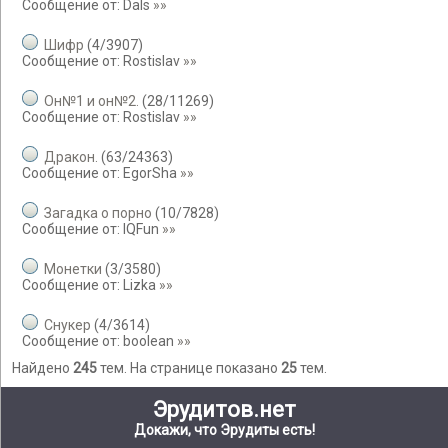
Сообщение от:
Dals
»»
Шифр
(
4
/
3907
)
Сообщение от:
Rostislav
»»
Он№1 и он№2.
(
28
/
11269
)
Сообщение от:
Rostislav
»»
Дракон.
(
63
/
24363
)
Сообщение от:
EgorSha
»»
Загадка о порно
(
10
/
7828
)
Сообщение от:
IQFun
»»
Монетки
(
3
/
3580
)
Сообщение от:
Lizka
»»
Снукер
(
4
/
3614
)
Сообщение от:
boolean
»»
Найдено
245
тем. На странице показано
25
тем.
Эрудитов.нет
Докажи, что Эрудиты есть!