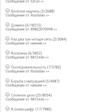
Сообщение от:
IQFun
»»
Весёлая надпись
(
2
/
2688
)
Сообщение от:
Rostislav
»»
Домино
(
6
/
18215
)
Сообщение от:
89823070998
»»
Раз два три четыре пять
(
2
/
3084
)
Сообщение от:
никник
»»
Ассасины
(
6
/
3852
)
Сообщение от:
MrCredo
»»
Последовательность
(
7
/
3782
)
Сообщение от:
Rostislav
»»
Борьба с миграцией
(
5
/
4087
)
Сообщение от:
никник
»»
Сложное дело
(
25
/
8054
)
Сообщение от:
MrCredo
»»
И снова шифр.
(
17
/
7980
)