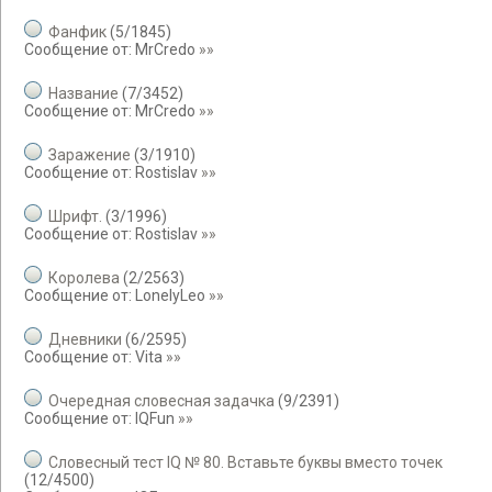
Фанфик
(
5
/
1845
)
Сообщение от:
MrCredo
»»
Название
(
7
/
3452
)
Сообщение от:
MrCredo
»»
Заражение
(
3
/
1910
)
Сообщение от:
Rostislav
»»
Шрифт.
(
3
/
1996
)
Сообщение от:
Rostislav
»»
Королева
(
2
/
2563
)
Сообщение от:
LonelyLeo
»»
Дневники
(
6
/
2595
)
Сообщение от:
Vita
»»
Очередная словесная задачка
(
9
/
2391
)
Сообщение от:
IQFun
»»
Словесный тест IQ № 80. Вставьте буквы вместо точек
(
12
/
4500
)