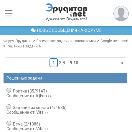
НОВЫЕ СООБЩЕНИЯ НА ФОРУМЕ
>
>
Форум Эрудитов
Логические задачи и головоломки
Google не знает!
>
>
Решенные задачи
1
2
3
…
9
10
»
Решенные задачи
Притча
(
35
/
9147
)
Сообщение от:
IQFun
»»
Задание из квеста
(
4
/
1636
)
Сообщение от:
Vita
»»
Беча
(
2
/
1386
)
Сообщение от:
Vita
»»