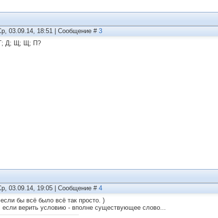
Ср, 03.09.14, 18:51 | Сообщение #
3
Г; Д; Щ; Щ; П?
Ср, 03.09.14, 19:05 | Сообщение #
4
 если бы всё было всё так просто. )
, если верить условию - вполне существующее слово...