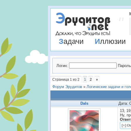
Задачи
Иллюзии
Логин:
Пароль
1
Страница
1
из
2
2
»
Форум Эрудитов
»
Логические задачи и го
Dals
Дата: 
13; 19;
Ну, п
Ответ