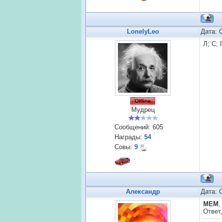
LonelyLeo
Дата: 
Л; С; 
Мудрец
Сообщений:
605
Награды:
54
Совы:
9
Александр
Дата: 
MEM
,
Ответ