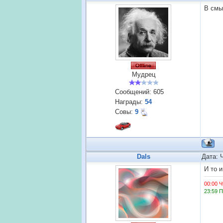
В смы
Мудрец
Сообщений:
605
Награды:
54
Совы:
9
Dals
Дата: 
И то и
00:00 Ч
23:59 