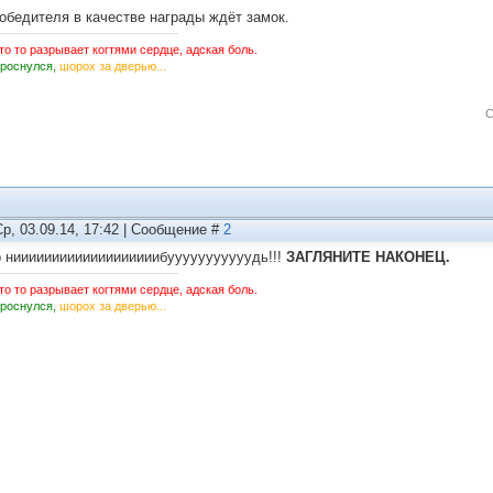
Победителя в качестве награды ждёт замок.
то то разрывает когтями сердце, адская боль.
Проснулся,
шорох за дверью...
С
Ср, 03.09.14, 17:42 | Сообщение #
2
о нииииииииииииииииииибууууууууууудь!!!
ЗАГЛЯНИТЕ НАКОНЕЦ.
то то разрывает когтями сердце, адская боль.
Проснулся,
шорох за дверью...