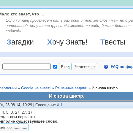
Мало кто знает, что ...
Если китаец произнесёт пять раз один и тот же слог «ма», но с ра
интонацией, получится фраза «Помогите лошади, бежит бешеная
собака!»
Загадки
Хочу Знать!
Твесты
:
FAQ по фо
ловоломки
»
Google не знает!
»
Решенные задачи
»
И снова шифр.
И снова шифр.
Сб, 23.08.14, 19:29 | Сообщение #
1
 4; 5; 3; 27; 27; 17.
редлагаем варианты.
-вполне существующее слово.