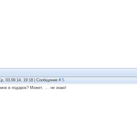
Ср, 03.09.14, 19:18 | Сообщение #
5
мок в подарок? Может, .... не знаю!