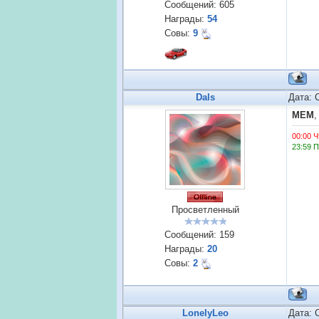
Сообщений:
605
Награды:
54
Совы:
9
Dals
Дата: 
MEM
,
00:00 Ч
23:59 
Просветленный
Сообщений:
159
Награды:
20
Совы:
2
LonelyLeo
Дата: 