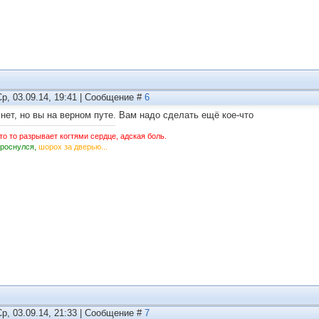
Ср, 03.09.14, 19:41 | Сообщение #
6
 нет, но вы на верном путе. Вам надо сделать ещё кое-что
то то разрывает когтями сердце, адская боль.
Проснулся,
шорох за дверью...
Ср, 03.09.14, 21:33 | Сообщение #
7