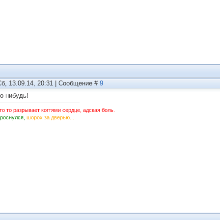
Сб, 13.09.14, 20:31 | Сообщение #
9
то нибудь!
то то разрывает когтями сердце, адская боль.
Проснулся,
шорох за дверью...