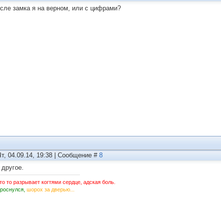
сле замка я на верном, или с цифрами?
Чт, 04.09.14, 19:38 | Сообщение #
8
 другое.
то то разрывает когтями сердце, адская боль.
Проснулся,
шорох за дверью...