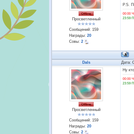
P.S. 
00:00 Ч
23:59 
Просветленный
Сообщений:
159
Награды:
20
Совы:
2
Dals
Дата: 
Ну кт
00:00 Ч
23:59 
Просветленный
Сообщений:
159
Награды:
20
Совы:
2