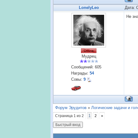
LonelyLeo
Дата: 
Не зн
Мудрец
Сообщений:
605
Награды:
54
Совы:
9
Форум Эрудитов
»
Логические задачи и го
1
Страница
1
из
2
2
»