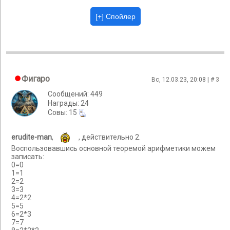
Фигаро
Вс, 12.03.23, 20:08 | #
3
Сообщений: 449
Награды: 24
Cовы: 15
erudite-man
,
, действительно 2.
Воспользовавшись основной теоремой арифметики можем
записать:
0=0
1=1
2=2
3=3
4=2*2
5=5
6=2*3
7=7