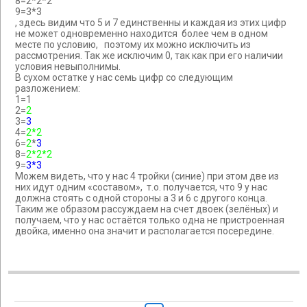
8=2*2*2
9=3*3
, здесь видим что 5 и 7 единственны и каждая из этих цифр
не может одновременно находится более чем в одном
месте по условию, поэтому их можно исключить из
рассмотрения. Так же исключим 0, так как при его наличии
условия невыполнимы.
В сухом остатке у нас семь цифр со следующим
разложением:
1=1
2=
2
3=
3
4=
2*2
6=
2
*
3
8=
2*2*2
9=
3*3
Можем видеть, что у нас 4 тройки (синие) при этом две из
них идут одним «составом», т.о. получается, что 9 у нас
должна стоять с одной стороны а 3 и 6 с другого конца.
Таким же образом рассуждаем на счет двоек (зелёных) и
получаем, что у нас остаётся только одна не пристроенная
двойка, именно она значит и располагается посередине.