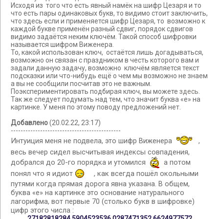
Исходя из того что есть явный намёк на шифр Цезаря и то
что есть пары одинаковых букв, то видимо стоит заключить,
что здесь если и применяется шифр Цезаря, то возможно к
каждой букве применён разный сдвиг, порядок сдвигов
видимо задаётся неким ключём. Такой способ шифровки
называется шифром Виженера.
То, какой использован ключ, остаётся лишь догадываться,
возможно он связан с праздником в честь которого вам и
задали данную задачу, возможно ключём является текст
подсказки или что-нибудь ещё о чем мы возможно не знаем
а вы не сообщили посчитав это не важным.
Поэкспериментировать подбирая ключ, вы можете
здесь
.
Так же следует подумать над тем, что значит буква «е» на
картинке. У меня по этому поводу предложений нет.
Добавлено
(20.02.22, 23:17)
---------------------------------------------
Интуиция меня не подвела, это шифр Виженера
,
весь вечер сидел высчитывая индексы совпадения,
добрался до 20-го порядка и утомился
а потом
понял что я идиот
, как всегда пошёл окольными
путями когда прямая дорога явна указана. В общем,
буква «е» на картинке это основание натурального
лагорифма, вот первые 70 (столько букв в шифровке)
цифр этого числа :
27182818284 5904523536 0287471352 6624977572