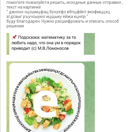
помогите пожалуйста решить, исходные данные отправил ,
текст на картинке
" джнххо оцсшмцфац буоуефз вбпцфйнт вкзфмццхц
хгдсаыг ръучсыуюо ицщыку ёйжа кцнпр "
буду благодарен. Нужно расшифровать и описать способ
решения