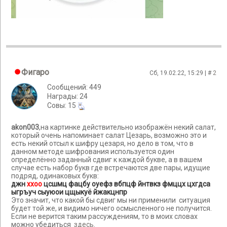
Фигаро
Сб, 19.02.22, 15:29 | #
2
Сообщений: 449
Награды: 24
Cовы: 15
akon003
,на картинке действительно изображён некий салат,
который очень напоминает салат Цезарь, возможно это и
есть некий отсыл к шифру цезаря, но дело в том, что в
данном методе шифрования используется один
определённо заданный сдвиг к каждой букве, а в вашем
случае есть набор букв где встречаются две пары, идущие
подряд, одинаковых букв:
джн
ххоо
цсшмц фацбу оуефз вбпцф йнтвкз фмццх цхгдса
ыгръуч сыуюои цщыкуё йжакцнпр
Это значит, что какой бы сдвиг мы ни применили ситуация
будет той же, и видимо ничего осмысленного не получится.
Если не верится таким рассуждениям, то в моих словах
можно убедиться
здесь
.