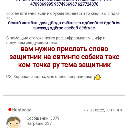
4709369995 9574966967 627724076
соответственно если на буквы перевести то ключ выглядит
так:
бёажб жажбжг дзягдбвдв еябжёгёа вдбеебгзё ёдёбгёя
звезззд здёгзе езеёеб ёёбгяёе
С помощью его уже легко расшифровываем шифр и
получаем следующий текст:
вам нужно прислать слово
защитник на евтинпо собака такс
ком точка ру тема защитник
P.S. Хорошая задача, мне очень понравилась
Rostislav
Пн, 21.02.22, 00:14 | #
3
Сообщений: 5379
Награды: 237