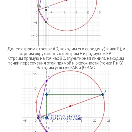
Далее строим отрезок AD, находим его середину(точка Е), и
строим окружность с центром Е и радиусом ЕА.
Строим прямую на точках ВС, (пунктирная линия), находим
точки пересечения этой прямой и окружности (точки F и G).
Находим углы α= FAB и β=BAG.