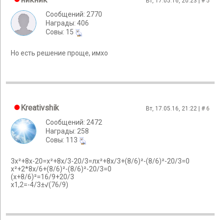
Вт, 17.05.16, 20:23 | #
5
Сообщений: 2770
Награды: 406
Cовы: 15
Но есть решение проще, имхо
Kreativshik
Вт, 17.05.16, 21:22 | #
6
Сообщений: 2472
Награды: 258
Cовы: 113
3x²+8x-20=x²+8x/3-20/3=лx²+8x/3+(8/6)²-(8/6)²-20/3=0
x²+2*8x/6+(8/6)²-(8/6)²-20/3=0
(х+8/6)²=16/9+20/3
х1,2=-4/3±√(76/9)