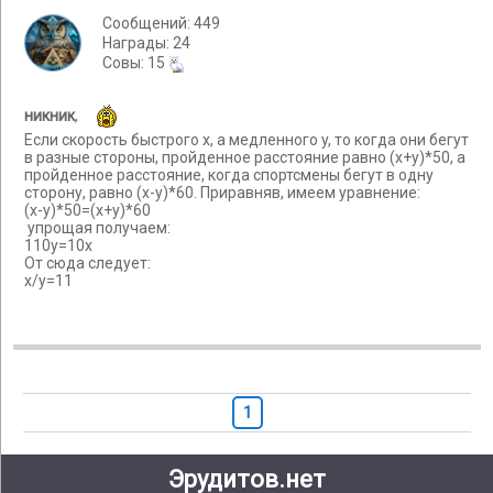
Сообщений: 449
Награды: 24
Cовы: 15
никник
,
Если скорость быстрого x, а медленного y, то когда они бегут
в разные стороны, пройденное расстояние равно (x+y)*50, а
пройденное расстояние, когда спортсмены бегут в одну
сторону, равно (x-y)*60. Приравняв, имеем уравнение:
(x-y)*50=(x+y)*60
упрощая получаем:
110y=10x
От сюда следует:
x/y=11
1
Эрудитов.нет