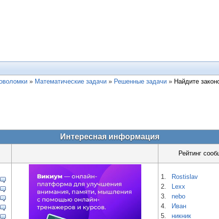
ловоломки
»
Математические задачи
»
Решенные задачи
»
Найдите закон
Интересная информация
Рейтинг сооб
1.
Rostislav
2.
Lexx
3.
nebo
4.
Иван
5.
никник