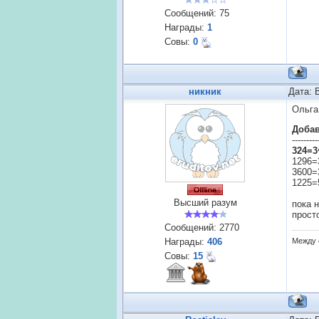
Сообщений:
75
Награды:
1
Совы:
0
никник
Дата: 
Ольга
Доба
---------
324=3
1296=
3600=
1225=
Высший разум
пока 
просто
Сообщений:
2770
Награды:
406
Между 
Совы:
15