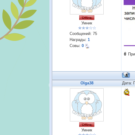
Умник
Сообщений:
75
Награды:
1
Совы:
0
При
Olga38
Дата: 
Умник