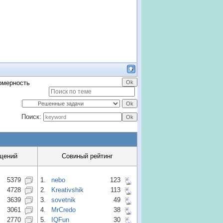
омерность
Поиск:
щений
Совиный рейтинг
5379
1.
nebo
123
4728
2.
Kreativshik
113
3639
3.
sovetnik
49
3061
4.
MrCredo
38
2770
5.
IQFun
30