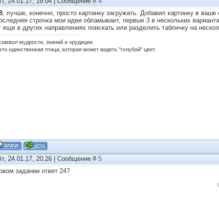
Вт, 24.01.17, 19:04 | Сообщение #
4
8
, лучше, конечно, просто картинку загружать. Добавил картинку в ваш
оследняя строчка мои идеи обламывает, первые 3 в нескольких варианта
 еще в других направлениях поискать или разделить табличку на несколь
 символ мудрости, знаний и эрудиции.
это единственная птица, которая может видеть "голубой" цвет.
Вт, 24.01.17, 20:26 | Сообщение #
5
ервом задании ответ 24?