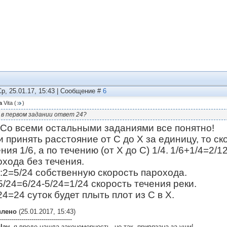
Ср, 25.01.17, 15:43 | Сообщение #
6
а
Vita
(
)
 в первом задании ответ 24?
 Со всеми остальными заданиями все понятно!
и принять расстояние от С до Х за единицу, то с
ния 1/6, а по течению (от Х до С) 1/4.
1/6+1/4=2/1
охода без течения.
2:2=5/24 собственную скорость парохода.
5/24=6/24-5/24=1/24 скорость течения реки.
24=24 суток будет плыть плот из С в Х.
влено
(25.01.2017, 15:43)
------------------------------------
lav
, я вроде нашла закономерность, но так, привязана за уши!