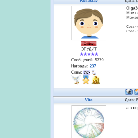
Rostislav
Дата: 
Olga3
Мне п
Может
Сова -
Сова - 
ЭРУДИТ
Сообщений:
5379
Награды:
237
Совы:
Vita
Дата: 
а в п