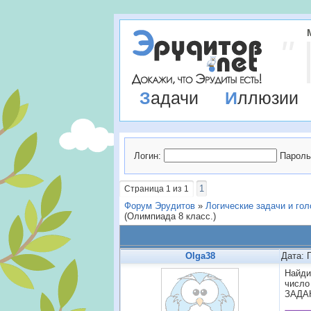
Задачи
Иллюзии
Логин:
Пароль
1
Страница
1
из
1
Форум Эрудитов
»
Логические задачи и го
(Олимпиада 8 класс.)
Olga38
Дата: 
Найди
число
ЗАДА