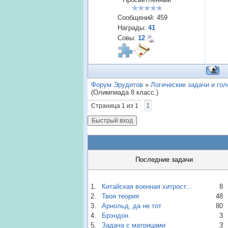
Сообщений:
459
Награды:
41
Совы:
12
Форум Эрудитов
»
Логические задачи и го
(Олимпиада 8 класс.)
1
Страница
1
из
1
Последние задачи
1.
Китайская военная хитрост...
8
2.
Твоя теория
48
3.
Арнольд, да не тот
80
4.
Брэндон.
3
5.
Задача с матрицами
3