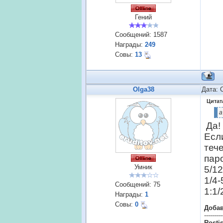
Гений
Сообщений:
1587
Награды:
249
Совы:
13
Olga38
Дата: 
Цитат
а
Да!
Есл
тече
пар
Умник
5/1
1/4-
Сообщений:
75
1:1/
Награды:
1
Совы:
0
Доба
---------
Rostis