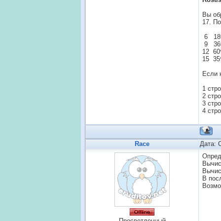
Вы об
17. П
6 18
9 36
12 60
15 35
Если 
1 стро
2 стро
3 стро
4 стро
Race
Дата: 
Опред
Вычис
Вычис
В пос
Возмо
Просветленный