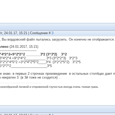
Вт, 24.01.17, 15:21 | Сообщение #
3
, Вы вордовский файл пытались загрузить. Он конечно не отображается.
влено
(24.01.2017, 15:21)
------------------------------------
^4*2^2=9^2*2^2 ________3*2 (3^3*2) 3^2
3^4*2^4 =9^2*4^2___________ 3*3 (3^2*2^3) 3*2^3
3^2*2^4*5^2 =3^2*4^2*5^2____3*4 (3*2^2*5^2) 3^2*5
5^2*7^2____________________3*5
не знаю. в первых 2 строчках произведение в остальных столбцах дает п
 некратен 3. (в 3й тоже не сходится) ..
своеобразной логикой и откровенной глупостью иногда очень тонкая грань.