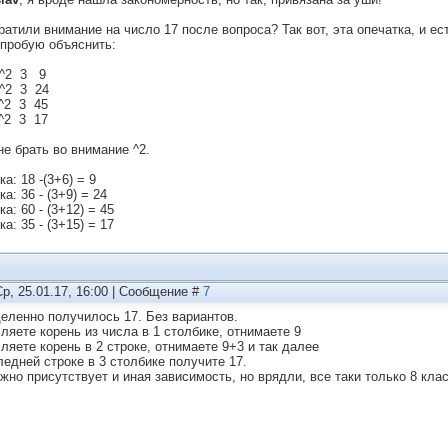
ратили внимание на число 17 после вопроса? Так вот, эта опечатка, и ес
опробую объяснить:
^2 3 9
^2 3 24
^2 3 45
^2 3 17
не брать во внимание ^2.
ка: 18 -(3+6) = 9
ка: 36 - (3+9) = 24
ка: 60 - (3+12) = 45
ка: 35 - (3+15) = 17
Ср, 25.01.17, 16:00 | Сообщение #
7
еленно получилось 17. Без вариантов.
ляете корень из числа в 1 столбике, отнимаете 9
ляете корень в 2 строке, отнимаете 9+3 и так далее
ледней строке в 3 столбике получите 17.
жно присутствует и иная зависимость, но врядли, все таки только 8 клас