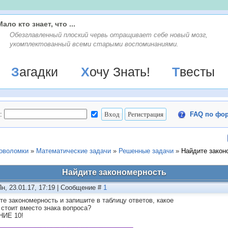
Мало кто знает, что ...
Обезглавленный плоский червь отращивает себе новый мозг,
укомплектованный всеми старыми воспоминаниями.
Загадки
Хочу Знать!
Твесты
:
FAQ по фо
ловоломки
»
Математические задачи
»
Решенные задачи
»
Найдите закон
Найдите закономерность
Пн, 23.01.17, 17:19 | Сообщение #
1
те закономерность и запишите в таблицу ответов, какое
 стоит вместо знака вопроса?
НИЕ 10!