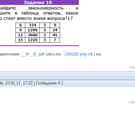
крепления:
__III__8_.pdf
·
2341182.png
(289.5 Kb)
(78.1 Kb)
Со
Пн, 23.01.17, 17:22 | Сообщение #
2
Соо