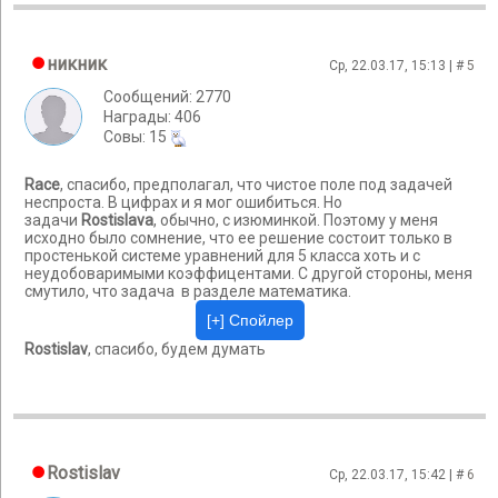
никник
Ср, 22.03.17, 15:13 | #
5
Сообщений: 2770
Награды: 406
Cовы: 15
Race
, спасибо, предполагал, что чистое поле под задачей
неспроста. В цифрах и я мог ошибиться. Но
задачи
Rostislavа
, обычно, с изюминкой. Поэтому у меня
исходно было сомнение, что ее решение состоит только в
простенькой системе уравнений для 5 класса хоть и с
неудобоваримыми коэффицентами. С другой стороны, меня
смутило, что задача в разделе математика.
Rostislav
, спасибо, будем думать
Rostislav
Ср, 22.03.17, 15:42 | #
6