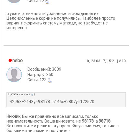
Cовы: 12
я уже и отнимал эти уравнения и складывал их.
Целочисленные корни не получились. Наиболее просто
вариант скормить систему маткаду, но так будет не
интересно.
nebo
Чт, 23.03.17, 15:21 | #
10
Сообщений: 3639
Награды: 350
Cовы: 123
Цитата
никник
(
)
4296Х+2143y=
98178
5146x+2807y=122570
Никник
, Вы же правильно всё записали, только
невнимательность Ваша виновата, не
98178
, а
98718.
Вот возьмите и решите эту простейшую систему, только с
большими числами, и получите -