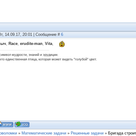
Чт, 14.09.17, 20:01 | Сообщение #
6
ныч
,
Race
,
erudite-man
,
Vita
,
 символ мудрости, знаний и эрудиции.
это единственная птица, которая может видеть "голубой" цвет.
ловоломки
»
Математические задачи
»
Решенные задачи
»
Бригада строи