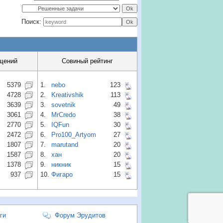
Поиск:
щений
Совиный рейтинг
5379
1.
nebo
123
4728
2.
Kreativshik
113
3639
3.
sovetnik
49
3061
4.
MrCredo
38
2770
5.
IQFun
30
2472
6.
Pro100_Artyom
27
1807
7.
marutand
20
1587
8.
хан
20
1378
9.
никник
15
937
10.
Фигаро
15
ги
Форум Эрудитов