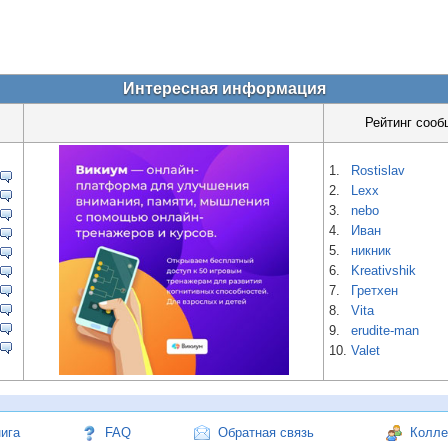
Интересная информация
Рейтинг сооб
1.
Rostislav
2.
Lexx
3.
nebo
4.
Иван
5.
никник
6.
Kreativshik
7.
Гретхен
8.
Vita
9.
erudite-man
10.
Valet
нига
FAQ
Обратная связь
Колле