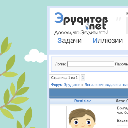
Задачи
Иллюзии
Логин:
Пароль
1
Страница
1
из
1
Форум Эрудитов
»
Логические задачи и го
Rostislav
Дата: 
Брига
час б
Какая