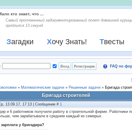
Мало кто знает, что ...
Самый протяженный задокументированный полет домашней куриц
продлился 13 секунд.
Загадки
Хочу Знать!
Твесты
:
FAQ по фо
ловоломки
»
Математические задачи
»
Решенные задачи
»
Бригада строи
Бригада строителей
Ср, 13.09.17, 17:13 | Сообщение #
1
дир и 6 работников получили работу в строительной фирме. Работники по
ольше, чем зарабатывали в среднем каждый из семерых.
 зарплата у бригадира?