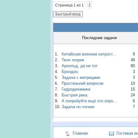
1
Страница
1
из
1
Последние задачи
1.
Китайская военная хитрост...
8
2.
Твоя теория
48
3.
Арнольд, да не тот
80
4.
Брэндон.
3
5.
Задача с матрицами
3
6.
Простенький вопросик
10
7.
Гидродинамика
15
8.
Быстрая река.
24
9.
А попробуйте ещё это опро...
6
10.
Задача по логике
7
Главная
Гостевая к