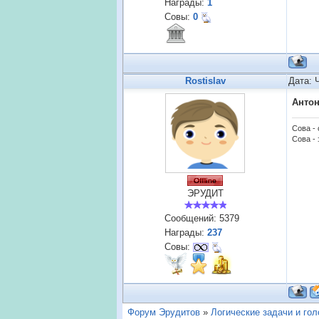
Награды:
1
Совы:
0
Rostislav
Дата: 
Анто
Сова -
Сова - 
ЭРУДИТ
Сообщений:
5379
Награды:
237
Совы:
Форум Эрудитов
»
Логические задачи и го