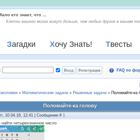
Мало кто знает, что ...
Клетки вашего мозга живут дольше, чем любые другие в вашем те
Загадки
Хочу Знать!
Твесты
:
FAQ по фо
ловоломки
»
Математические задачи
»
Решенные задачи
»
Поломайте-ка 
Поломайте-ка голову
Вт, 10.04.18, 12:41 | Сообщение #
1
 найти четырехзначное число