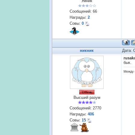
Умник
Сообщений:
66
Награды:
2
Совы:
0
никник
Дата: 
rusak
бык.
Между 
Высший разум
Сообщений:
2770
Награды:
406
Совы:
15