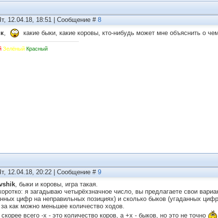
Чт, 12.04.18, 18:51 | Сообщение #
8
ик
,
какие быки, какие коровы, кто-нибудь может мне объяснить о че
й
Зелёный
Красный
Чт, 12.04.18, 20:22 | Сообщение #
9
vshik
, быки и коровы, игра такая.
коротко: я загадываю четырёхзначное число, вы предлагаете свои вариан
анных цифр на неправильных позициях) и сколько быков (угаданных цифр
 за как можно меньшее количество ходов.
скорее всего -x - это количество коров, а +x - быков, но это не точно