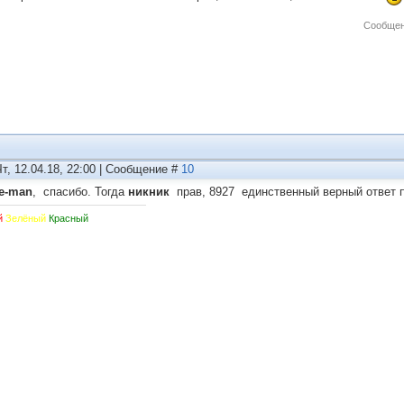
Сообщен
Чт, 12.04.18, 22:00 | Сообщение #
10
te-man
, спасибо. Тогда
никник
прав, 8927 единственный верный ответ п
й
Зелёный
Красный