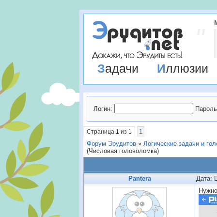
Задачи
Иллюзии
Логин:
Пароль
1
Страница
1
из
1
Форум Эрудитов
»
Логические задачи и го
(Числовая головоломка)
Pantera
Дата: 
Нужно