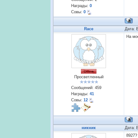
Награды:
0
Совы:
0
Race
Дата: 
На мо
Просветленный
Сообщений:
459
Награды:
41
Совы:
12
никник
Дата: 
8927?