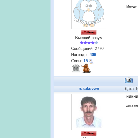
Между 
Высший разум
Сообщений:
2770
Награды:
406
Совы:
15
rusakovwn
Дата: 
никн
дистан