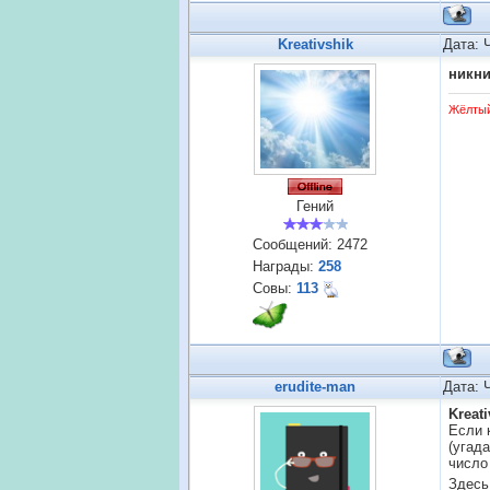
Kreativshik
Дата: 
никн
Жёлты
Гений
Сообщений:
2472
Награды:
258
Совы:
113
erudite-man
Дата: 
Kreati
Если 
(угад
число
Здесь 