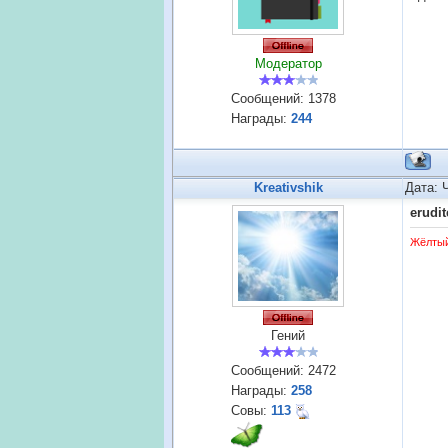
Модератор
Сообщений:
1378
Награды:
244
Kreativshik
Дата: 
erudi
Жёлты
Гений
Сообщений:
2472
Награды:
258
Совы:
113