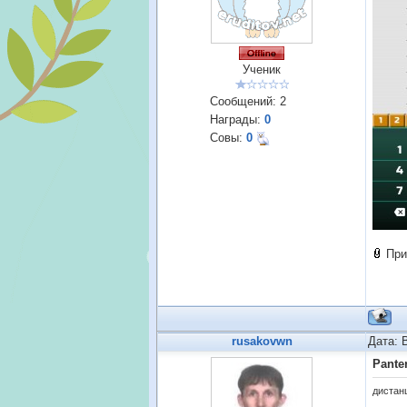
Ученик
Сообщений:
2
Награды:
0
Совы:
0
При
rusakovwn
Дата: 
Pante
дистан