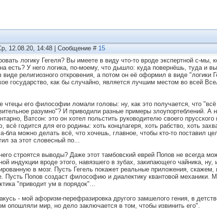
Ср, 12.08.20, 14:48 | Сообщение #
15
овать логику Гегеля? Вы имеете в виду что-то вроде экспертной с-мы, ко
она есть? У него логика, по-моему, что дышло: куда повернёшь, туда и в
в виде религиозного откровения, а потом он её оформил в виде "логики Ге
кое государство, как бы случайно, является лучшим местом во всей Всел
.
е чтецы его философии ломали головы: ну, как это получается, что "всё
вительное разумно"? И приводили разные примеры злоупортеблений. А н
нтарно, Ватсон: это он хотел польстить руководителю своего прусского г
ю, всё годится для его родины: хоть концлагеря, хоть рабство, хоть за
ла-бла можно делать всё, что хочешь, главное, чтобы кто-то поставил це
тил за этот словесный по...
 него строятся выводы? Даже этот тамбовский еврей Попов не всегда мож
ной индукции вроде этого, навязшего в зубах, закипающего чайника, ну, 
ированную в мозг. Пусть Гегель покажет реальные приложения, скажем, к
е. Пусть Попов создаст философию и диалектику квантовой механики. Ме
ктика "приводит ум в порядок"...
закусь - мой афоризм-перефразировка другого замшелого гения, в детс
ом опошляли мир, но дело заключается в том, чтобы извинить его".