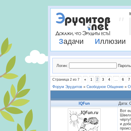
Задачи
Иллюзии
Логин:
Пароль
2
Страница
2
из
7
«
1
3
4
…
6
7
Форум Эрудитов
»
Свободное Общение
»
О
IQFun
Дата: 
Вот е
Швелл
чёрту
и доб
проис