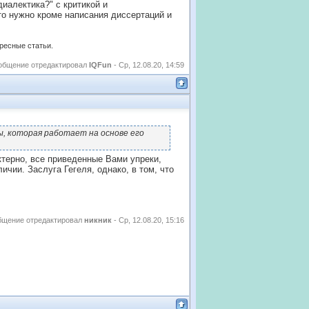
диалектика?" с критикой и
то нужно кроме написания диссертаций и
ересные статьи.
общение отредактировал
IQFun
-
Ср, 12.08.20, 14:59
ы, которая работает на основе его
актерно, все приведенные Вами упреки,
чии. Заслуга Гегеля, однако, в том, что
бщение отредактировал
никник
-
Ср, 12.08.20, 15:16