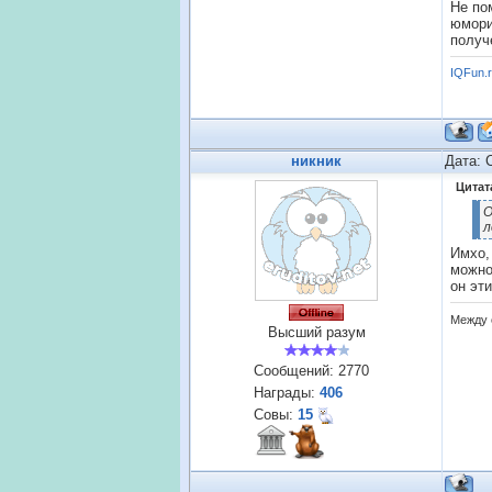
Не по
юмори
получ
IQFun.
никник
Дата: 
Цитат
О
л
Имхо,
можно
он эт
Между 
Высший разум
Сообщений:
2770
Награды:
406
Совы:
15