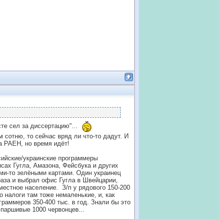
те сел за диссертацию"...
м сотню, то сейчас вряд ли что-то дадут. И
а РАЕН, но время идёт!
ссийские/украинские программеры
исах Гугла, Амазона, Фейсбука и других
ми-то зелёными картами. Один украинец
 раза и выбрал офис Гугла в Швейцарии,
местное население. З/п у рядового 150-200
о налоги там тоже немаленькие, и, как
граммеров 350-400 тыс. в год. Знали бы это
 паршивые 1000 червонцев...