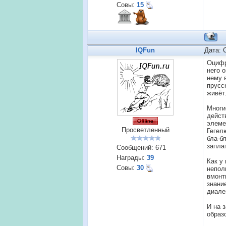
Совы:
15
IQFun
Дата: 
Оцифр
него 
нему 
прусс
живёт
Многи
дейст
элеме
Просветленный
Гегел
бла-б
запла
Сообщений:
671
Награды:
39
Как у
Совы:
30
непол
вмонт
знани
диале
И на 
образ