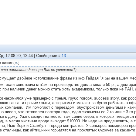
Ср, 12.08.20, 13:44 | Сообщение #
13
а
никник
(
)
 что написание диссера Вас не увлекает?)
смущает двойное истолкование фразы из к/ф Гайдая "я бы на вашем мес
ом, если советским ктн'ам на производстве доплачивали 50 р., а доктора
с при наличии денег можно стать хоть академиком, только пока не РАН, 
 ознакомился уже примерно с тремя, грубо говоря, success story, как ро
ивают англ. и прочие языки, алгоритмы и махают за бугор работать в оф
ых компаний. Им помогают с переездом, обустройством деньгами и каки
но писал, что готовился полтора года, сдал экзамены со 2-го или с 3-го
же к дому. Уже съездил на место: там синие озёра, в которых плещется 
год, в месяц чистыми вроде выходит $10000. Но надо не продешевить, а т
тно, Нью-Йорк и Стамбул - города контрастов. У сеньоров-помидоров-про
е сталинцы, как айтишники горбатятся на проклятых буржуев за какие-то