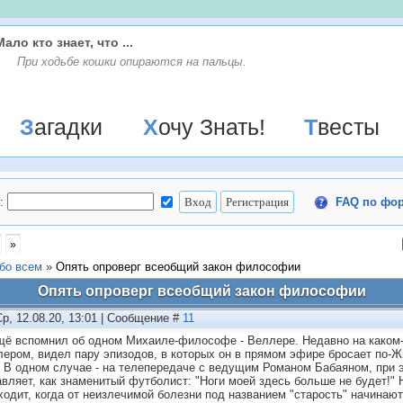
Мало кто знает, что ...
При ходьбе кошки опираются на пальцы.
Загадки
Хочу Знать!
Твесты
:
FAQ по фо
»
бо всем
»
Опять опроверг всеобщий закон философии
Опять опроверг всеобщий закон философии
Ср, 12.08.20, 13:01 | Сообщение #
11
щё вспомнил об одном Михаиле-философе - Веллере. Недавно на каком-т
ером, видел пару эпизодов, в которых он в прямом эфире бросает по-Жи
! В одном случае - на телепередаче с ведущим Романом Бабаяном, при э
авляет, как знаменитый футболист: "Ноги моей здесь больше не будет!"
ходит, когда от неизлечимой болезни под названием "старость" начинаю