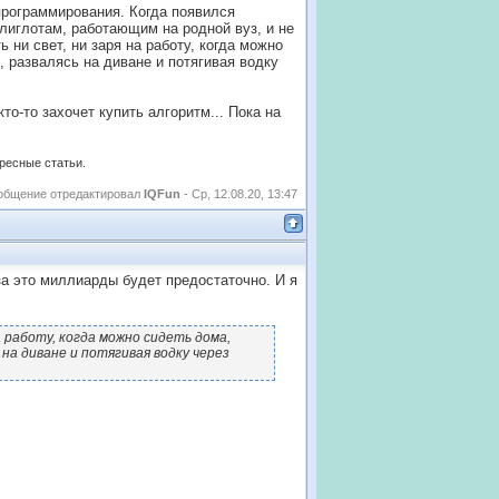
программирования. Когда появился
полиглотам, работающим на родной вуз, и не
 ни свет, ни заря на работу, когда можно
, развалясь на диване и потягивая водку
то-то захочет купить алгоритм... Пока на
ересные статьи.
общение отредактировал
IQFun
-
Ср, 12.08.20, 13:47
а это миллиарды будет предостаточно. И я
 работу, когда можно сидеть дома,
на диване и потягивая водку через