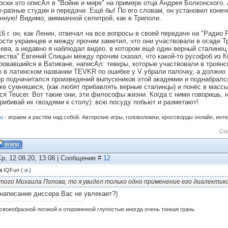
рски это описАл в "Войне и мире" на примере отца Андрея Болконского
е-разные студии и передачи. Ещё бы! По его словам, он установил коне
нную! Видимо, аммиачной селитрой, как в Триполи.
16 г. он, как Ленин, отвечал на все вопросы в своей передаче на "Радио 
ости украинцев и между прочим заметил, что они участвовали в осаде Т
лева, а недавно я наблюдал видео, в котором ещё один верный сталинец
ества" Евгений Спицын между прочим сказал, что какой-то русофоб из 
ровавшийся в Ватикане, написАл: тевкры, которые участвовали в троянско
о в латинском названии TEVKR по ошибке у V убрали палочку, а должно 
р подначитался произведений выпускников этой академии и поднабрался
же сумняшеся, (как любят прибавлять верные сталинцы) и понёс в массы.
ся Teucer. Вот такие они, эти философы жизни. Когда с ними говоришь, 
прибивай их гвоздями к столу): всю посуду побьют и разметают!
ru
- играем и растём над собой. Авторские игры, головоломки, кроссворды онлайн, инт
Со
Ср, 12.08.20, 13:08 | Сообщение #
12
а
IQFun
(
)
того Михаила Попова, то я увидел только одно применение его диалектик
 написание диссера Вас не увлекает?)
своеобразной логикой и откровенной глупостью иногда очень тонкая грань.