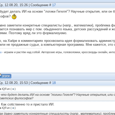
Ср, 12.08.20, 15:26 | Сообщение #
17
 будет делать ИИ на основе "логики Гегеля"? Научные открытия, или он 
софов?
авно заметили конкретные специалисты (напр., математики), проблема ф
ается познавать мир с пом. обыденного языка, детских рассуждений и 
иями. Поэтому вряд ли это формализуемо.
, на Хабре в комментариях просквозила идея формализовать администр
или не продажные судьи, а компьютерная программа. Мне кажется, это 
ru
- играем и растём над собой. Авторские игры, головоломки, кроссворды онлайн, инт
Ср, 12.08.20, 15:53 | Сообщение #
18
а
IQFun
(
)
 что будет делать ИИ на основе "логики Гегеля"? Научные открытия, или 
оветских философов?
) Как собственно то и пристало ИИ.
а
IQFun
(
)
ак давно заметили конкретные специалисты (напр., математики), проблем