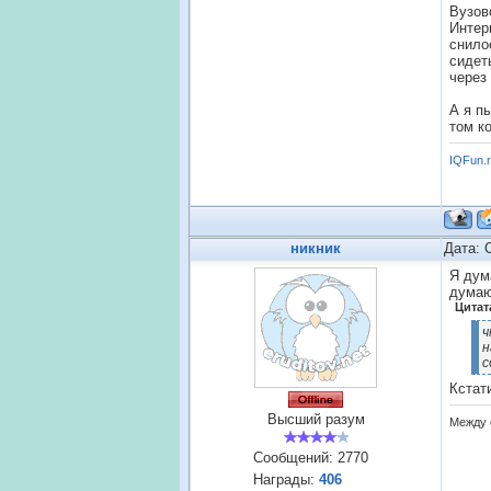
Вузов
Интер
снило
сидет
через
А я п
том к
IQFun.
никник
Дата: 
Я дум
думаю
Цитат
ч
н
с
Кстат
Высший разум
Между 
Сообщений:
2770
Награды:
406