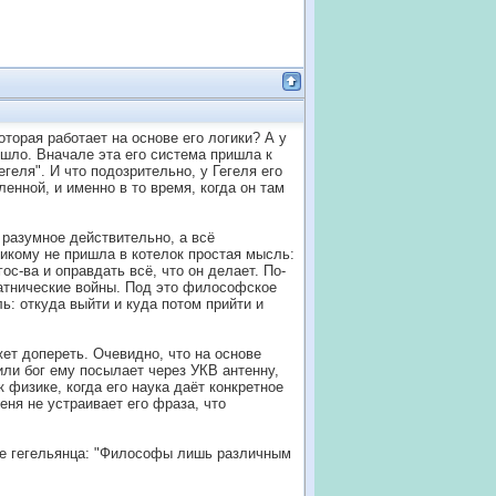
торая работает на основе его логики? А у
ышло. Вначале эта его система пришла к
геля". И что подозрительно, у Гегеля его
енной, и именно в то время, когда он там
 разумное действительно, а всё
икому не пришла в котелок простая мысль:
ос-ва и оправдать всё, что он делает. По-
хватнические войны. Под это философское
ль: откуда выйти и куда потом прийти и
ет допереть. Очевидно, что на основе
или бог ему посылает через УКВ антенну,
 физике, когда его наука даёт конкретное
ня не устраивает его фраза, что
тве гегельянца: "Философы лишь различным