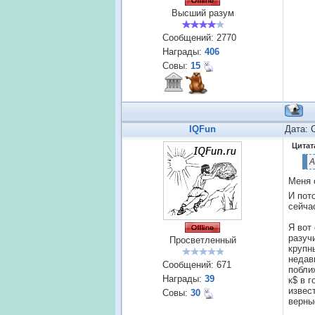
Высший разум
Сообщений:
2770
Награды:
406
Совы:
15
IQFun
Дата: 
Цитат
А
Меня 
И пот
сейча
Я вот
разуч
Просветленный
крупн
недав
Сообщений:
671
побли
Награды:
39
к$ в 
извес
Совы:
30
верны