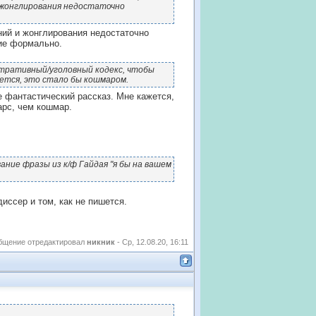
и жонглирования недостаточно
ний и жонглирования недостаточно
ие формально.
стративный/уголовный кодекс, чтобы
ется, это стало бы кошмаром.
е фантастический рассказ. Мне кажется,
арс, чем кошмар.
ние фразы из к/ф Гайдая "я бы на вашем
иссер и том, как не пишется.
бщение отредактировал
никник
-
Ср, 12.08.20, 16:11