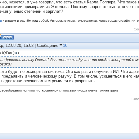
мню, кажется, я уже говорил, что есть статья Карла Поппера "Что такое 
стическими примерами из Энгельса. Поэтому вопрос открыт: для чего э
ения учёных степеней и зарплат?
ru
- играем и растём над собой. Авторские игры, головоломки, кроссворды онлайн, инт
Со
Ср, 12.08.20, 15:02 | Сообщение #
16
а
IQFun
(
)
цифровать логику Гегеля? Вы имеете в виду что-то вроде экспертной с-м
огики?
 это будет не экспертная система. Это как раз и получится ИИ. Что хар
 предъявить и человеческому разуму. В том числе, усомниться в его нали
и недостатки осознавал и стремился их разрешить.
своеобразной логикой и откровенной глупостью иногда очень тонкая грань.
Соо