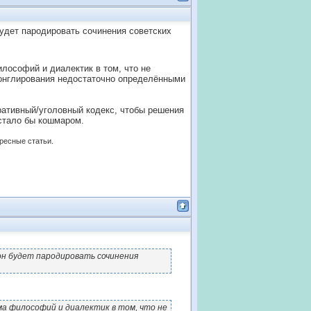
будет пародировать сочинения советских
илософий и диалектик в том, что не
жонглирования недостаточно определёнными
ативный/уголовный кодекс, чтобы решения
стало бы кошмаром.
ересные статьи.
он будет пародировать сочинения
а философий и диалектик в том, что не