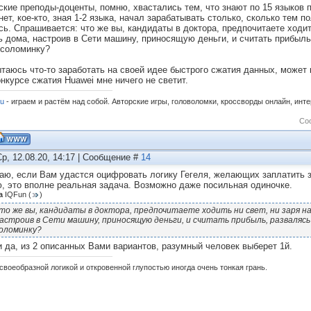
ские преподы-доценты, помню, хвастались тем, что знают по 15 языков 
нет, кое-кто, зная 1-2 языка, начал зарабатывать столько, сколько тем 
сь. Спрашивается: что же вы, кандидаты в доктора, предпочитаете ходить
ь дома, настроив в Сети машину, приносящую деньги, и считать прибыль
 соломинку?
ытаюсь что-то заработать на своей идее быстрого сжатия данных, может к
онкурсе сжатия Huawei мне ничего не светит.
ru
- играем и растём над собой. Авторские игры, головоломки, кроссворды онлайн, инт
Со
Ср, 12.08.20, 14:17 | Сообщение #
14
аю, если Вам удастся оцифровать логику Гегеля, желающих заплатить з
, это вполне реальная задача. Возможно даже посильная одиночке.
а
IQFun
(
)
то же вы, кандидаты в доктора, предпочитаете ходить ни свет, ни заря на
астроив в Сети машину, приносящую деньги, и считать прибыль, развалясь 
оломинку?
и да, из 2 описанных Вами вариантов, разумный человек выберет 1й.
своеобразной логикой и откровенной глупостью иногда очень тонкая грань.