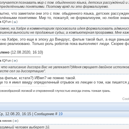
олучается познавать мир с пом. обыденного языка, детских рассуждений 
пределёнными понятиями. Поэтому вряд ли это формализуемо.
ытно, что заметили они это с пом. обыденного языка, детских рассужде
елёнными понятиями. Мир то, пожалуй, не формализуем, но любое знан
а
IQFun
(
)
омню, на Хабре в комментариях просквозила идея формализовать админи
ешения выносили не продажные судьи, а компьютерная программа. Мне каж
е на Хабре, это еще в эпоху до Виндоус, фильм такой был, а еще раньш
авно реализовано. Только роль роботов пока выполняют люди. Скорее ф
влено
(12.08.2020, 16:10)
------------------------------------
а
IQFun
(
)
 что написание диссера Вас не увлекает?)Меня смущает двойное истолкова
есте сел за диссертацию".
 за фильм, кстати?) ИВмп? не помню такой.
е то я имел ввиду определенный отрывок из лекции о том, как пишется д
своеобразной логикой и откровенной глупостью иногда очень тонкая грань.
Соо
Ср, 12.08.20, 16:15 | Сообщение #
19
а
никник
(
)
азумный человек выберет 1й.