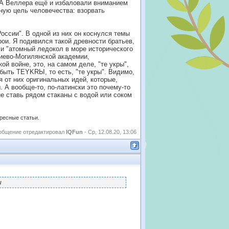
. А Веллера ещё и избаловали вниманием
чную цель человечества: взорвать
России". В одной из них он коснулся темы
рои. Я подивился такой древности братьев,
 и "атомный ледокол в море исторического
Киево-Могилянской академии,
й войне, это, на самом деле, "те укры",
быть TEYKRЫ, то есть, "те укры". Видимо,
 от них оригинальных идей, которые,
 А вообще-то, по-латински это почему-то
не ставь рядом стаканы с водой или соком
ересные статьи.
общение отредактировал
IQFun
-
Ср, 12.08.20, 13:06
и