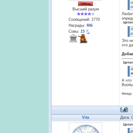
п
о
Высший разум
Любоп
опред
Сообщений:
2770
Цитат
Награды:
406
П
Совы:
15
р
Это н
это д
Доба
---------
Цитат
А
м
А что
Вообщ
Между 
Vita
Дата: 
Цитат
р