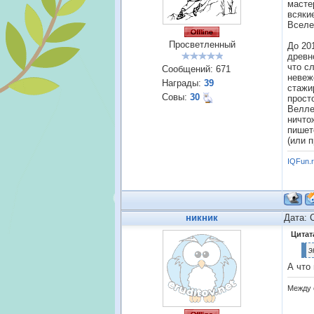
масте
всяки
Вселе
Просветленный
До 20
древн
что с
Сообщений:
671
невеж
Награды:
39
стажи
Совы:
30
прост
Велле
ничто
пишет
(или 
IQFun.
никник
Дата: 
Цитат
э
А что
Между 