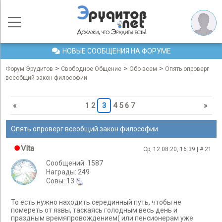
НОВЫЕ СООБЩЕНИЯ НА ФОРУМЕ
>
>
>
Форум Эрудитов
Свободное Общение
Обо всем
Опять опроверг
всеобщий закон философии
«
1
2
3
4
5
6
7
»
Опять опроверг всеобщий закон философии
Vita
Ср, 12.08.20, 16:39 | #
21
Сообщений: 1587
Награды: 249
Cовы: 13
То есть нужно находить серединный путь, чтобы не
помереть от язвы, таскаясь голодным весь день и
праздным времяпровождением( или пенсионерам уже