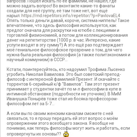
запросов. Пошёл искать по её фамилии, не нашёл, где
можно задать вопрос! Во вконтакте какие-то фанаты
создали для неё группу, её там тоже нет, вот ещё
нарыл:
https://rnd.repetitors.info/repetitor/?p=PavlovaEL4
Опять только деньги давай, короче, система ниппель! Такое
впечатление, что здесь философия используется, как
предлог сначала для раскрутки на ютюбе с лекциями и
торговлей физиономией, а потом для коллекционирования
денег на репетиторстве (1000 р. в час. Интересно, какие
услуги входят в эту сумму?) А это ещё раз подтверждает
моё гениальное философское прозрение о том, для чего
нужна была реальная философия (а также политэкономия и
научный коммунизм) в СССР...
Кстати, поинтересуйтесь, кто надоумил Трофима Лысенко
угробить Николая Вавилова. Это был советский препод-
философ с интересной фамилией Презент. И скачайте с
торрентов 6-серийный к/ф "Вавилов". Там этот презент
принимает у студентки зачёт по м-л философии в купе в
интимной обстановке (подробности не уточняю). В МиМ
Иванушка Понырёв тоже стал из босяка профессором-
философом лет за 5-7...
А если вы по своим женским каналам сможете с ней
связаться, то я прошу передать ей этот вопрос о моём
опровержении этого всеобщего закона. Я вообще не
понимаю, как теперь философы могут жить и работать, если
опровергнуты их основы??