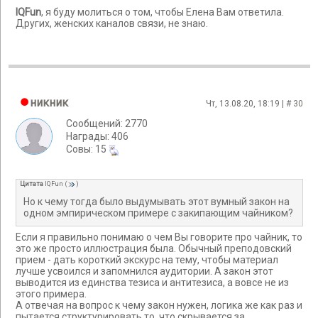
IQFun
, я буду молиться о том, чтобы Елена Вам ответила.
Других, женских каналов связи, не знаю.
никник
Чт, 13.08.20, 18:19 | #
30
Сообщений: 2770
Награды: 406
Cовы: 15
Цитата
IQFun
(
)
Но к чему тогда было выдумывать этот вумный закон на
одном эмпирическом примере с закипающим чайником?
Если я правильно понимаю о чем Вы говорите про чайник, то
это же просто иллюстрация была. Обычный преподовский
прием - дать короткий экскурс на тему, чтобы материал
лучше усвоился и запомнился аудитории. А закон этот
выводится из единства тезиса и антитезиса, а вовсе не из
этого примера.
А отвечая на вопрос к чему закон нужен, логика же как раз и
пытается структурировать то, что скрывается за