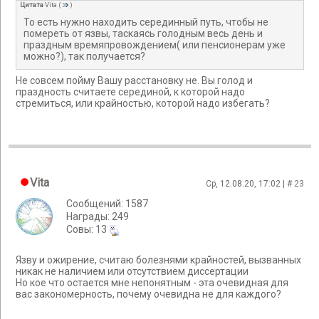
Цитата
Vita
(
)
То есть нужно находить серединный путь, чтобы не
помереть от язвы, таскаясь голодным весь день и
праздным времяпровождением( или пенсионерам уже
можно?), так получается?
Не совсем пойму Вашу расстановку не. Вы голод и
праздность считаете серединой, к которой надо
стремиться, или крайностью, которой надо избегать?
Vita
Ср, 12.08.20, 17:02 | #
23
Сообщений: 1587
Награды: 249
Cовы: 13
Язву и ожирение, считаю болезнями крайностей, вызванных
никак не наличием или отсутствием диссертации
Но кое что остается мне непонятным - эта очевидная для
вас закономерность, почему очевидна не для каждого?