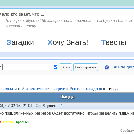
Мало кто знает, что ...
Вы изpасходyете 150 калоpий, если в течение часа бyдете биться
головой о стенy.
Загадки
Хочу Знать!
Твесты
:
FAQ по фо
ловоломки
»
Математические задачи
»
Решенные задачи
»
Пицца
Пицца
Сб, 07.02.15, 21:01 | Сообщение #
1
ко прямолинейных разрезов будет достаточно, чтобы разделить пиццу на 
й
Зелёный
Красный
Сообщен