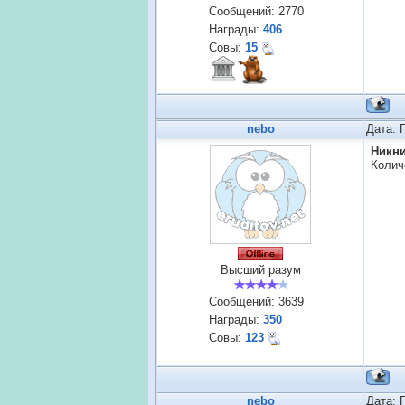
Сообщений:
2770
Награды:
406
Совы:
15
nebo
Дата: 
Никн
Колич
Высший разум
Сообщений:
3639
Награды:
350
Совы:
123
nebo
Дата: 