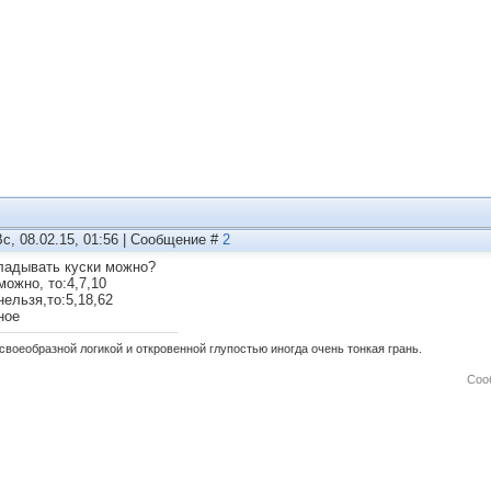
Вс, 08.02.15, 01:56 | Сообщение #
2
ладывать куски можно?
можно, то:4,7,10
нельзя,то:5,18,62
ное
своеобразной логикой и откровенной глупостью иногда очень тонкая грань.
Соо