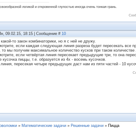
своеобразной логикой и откровенной глупостью иногда очень тонкая грань.
Соо
Пн, 09.02.15, 18:15 | Сообщение #
10
какой-то закон комбинаторики, но я с ней не дружу.
мотрите, если каждая следующая линия разреза будет пересекать все 
, то мы получим максимальное количество кусков при такoм количестве 
мотрите, если четвёртая линия пересекает предыдущие три, то она перес
 кусочка пиццы, т.е. образуется из 4х - восемь кусочков.
 линия, пересекая четыре предыдущих даст нам из пяти частей - 10 кусоч
С
ловоломки
»
Математические задачи
»
Решенные задачи
»
Пицца