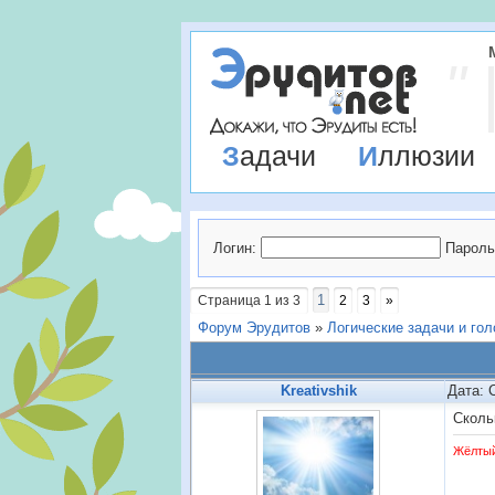
Задачи
Иллюзии
Логин:
Пароль
1
Страница
1
из
3
2
3
»
Форум Эрудитов
»
Логические задачи и го
Kreativshik
Дата: 
Сколь
Жёлты