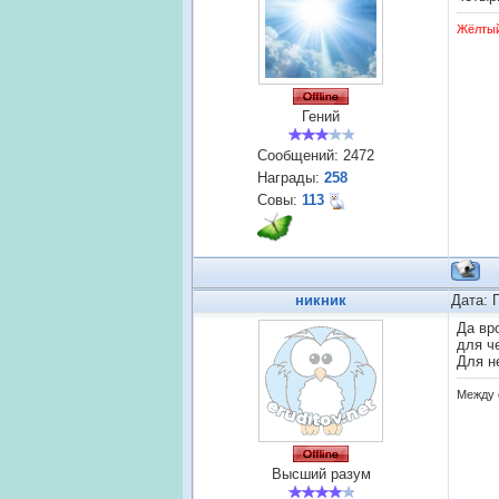
Жёлты
Гений
Сообщений:
2472
Награды:
258
Совы:
113
никник
Дата: 
Да вр
для че
Для н
Между 
Высший разум