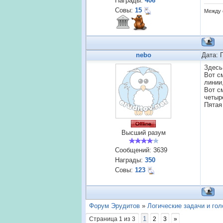
Награды:
406
Совы:
15
Между 
nebo
Дата: 
Здесь 
Вот с
линии
Вот с
четыре
Пятая
Высший разум
Сообщений:
3639
Награды:
350
Совы:
123
Форум Эрудитов
»
Логические задачи и го
1
Страница
1
из
3
2
3
»