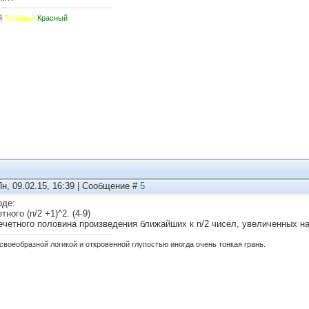
й
Зелёный
Красный
Пн, 09.02.15, 16:39 | Сообщение #
5
оде:
тного (n/2 +1)^2. (4-9)
ечетного половина произведения ближайших к n/2 чисел, увеличенных на 
своеобразной логикой и откровенной глупостью иногда очень тонкая грань.