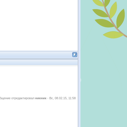
бщение отредактировал
никник
-
Вс, 08.02.15, 11:58