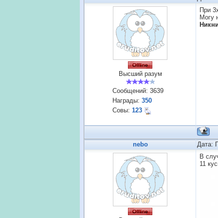
При 3
Могу 
Никн
Высший разум
Сообщений:
3639
Награды:
350
Совы:
123
nebo
Дата: 
В слу
11 кус