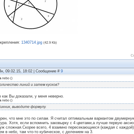
крепления:
1340714.jpg
(42.9 Kb)
С
Пн, 09.02.15, 18:02 | Сообщение #
9
а
nebo
(
)
оличество линий и затем кусков?
о как Вы доказали, у меня неверно.
а
nebo
(
)
икник, выводите формулу.
ерен, что мне это по силам. Я считал оптимальным вариантом двумерную
тура. Хотя, если вспомнить заковырку с 4 цветами,а лучше первую акси
 уж сложная.Скорее всего, 4 взаимно пересекающиеся (каждая с каждой)
ем в небо, там что-то кубическое, с делением на 3.