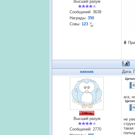
Высший разум
Сообщений:
3639
Награды:
350
Совы:
123
При
никник
Дата: 
Цитат
К
ага, н
Цитат
Н
Высший разум
не ув
струк
такая
Сообщений:
2770
пальц