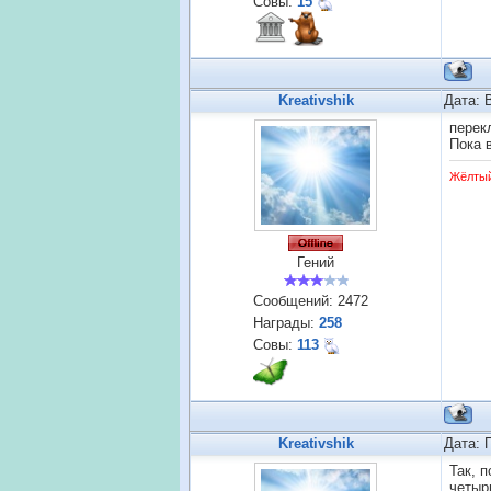
Совы:
15
Kreativshik
Дата: 
перек
Пока 
Жёлты
Гений
Сообщений:
2472
Награды:
258
Совы:
113
Kreativshik
Дата: 
Так, 
четыр