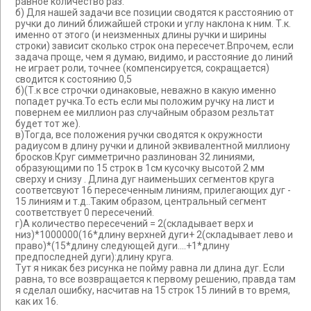
равное количество раз.
б) Для нашей задачи все позиции сводятся к расстоянию от
ручки до линий ближайшей строки и углу наклона к ним. Т.к.
именно от этого (и неизменных длины ручки и ширины
строки) зависит сколько строк она пересечет.Впрочем, если
задача проще, чем я думаю, видимо, и расстояние до линий
не играет роли, точнее (компенсируется, сокращается)
сводится к состоянию 0,5
б)(Т.к все строчки одинаковые, неважно в какую именно
попадет ручка.То есть если мы положим ручку на лист и
повернем ее миллион раз случайным образом резльтат
будет тот же).
в)Тогда, все положения ручки сводятся к окружности
радиусом в длину ручки и длиной эквивалентной миллиону
бросков.Круг симметрично разлинован 32 линиями,
образующими по 15 строк в 1см кусочку высотой 2 мм
сверху и снизу . Длина дуг наименьших сегментов круга
соответсвуют 16 пересеченным линиям, прилегающих дуг -
15 линиям и т.д..Таким образом, центральный сегмент
соответствует 0 пересечений.
г)А количество пересечений = 2(складывает верх и
низ)*1000000(16*длину верхней дуги+ 2(складывает лево и
право)*(15*длину следующей дуги....+1*длину
предпоследней дуги):длину круга.
Тут я никак без рисунка не пойму равна ли длина дуг. Если
равна, то все возвращается к первому решению, правда там
я сделал ошибку, насчитав на 15 строк 15 линий в то время,
как их 16.