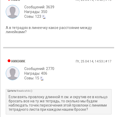
Сообщений: 3639
Награды: 350
Cовы: 123
А в тетрадях в линеечку какое расстояние между
линейками?
никник
Пт, 25.04.14, 14:53 | #
17
Сообщений: 2770
Награды: 406
Cовы: 15
Цитата
Kreativshik
(
)
Если взять провлоку длинной π см. и скрутив ее в кольцо
бросать все на ту же тетрадь, то сколько мы будем
наблюдать точек пересечения этой провлоки с линиями
тетрадного листа при каждом нашем броске?