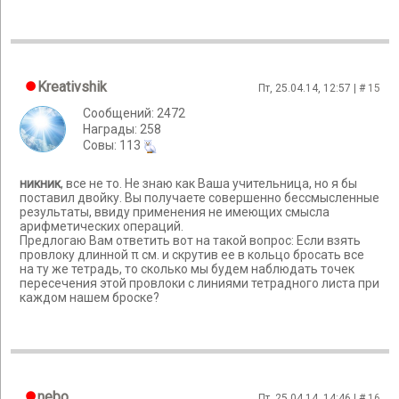
Kreativshik
Пт, 25.04.14, 12:57 | #
15
Сообщений: 2472
Награды: 258
Cовы: 113
никник
, все не то. Не знаю как Ваша учительница, но я бы
поставил двойку. Вы получаете совершенно бессмысленные
результаты, ввиду применения не имеющих смысла
арифметических операций.
Предлогаю Вам ответить вот на такой вопрос: Если взять
провлоку длинной π см. и скрутив ее в кольцо бросать все
на ту же тетрадь, то сколько мы будем наблюдать точек
пересечения этой провлоки с линиями тетрадного листа при
каждом нашем броске?
nebo
Пт, 25.04.14, 14:46 | #
16