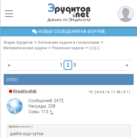
НОВЫЕ СООБЩЕНИЯ НА ФОРУМЕ
>
>
Форум Эрудитов
Логические задачи и головоломки
>
>
Математические задачи
Решенные задачи
| | |\| | |
«
1
2
3
»
| | |\| | |
Kreativshik
Чт, 24.04.14, 11:48 | #
11
Сообщений: 2472
Награды: 258
Cовы: 113
Цитата
никник
(
)
дайте еще сутки