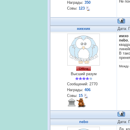
Не по
Награды:
350
Совы:
123
никник
Дата: 
имхо
nebo
,
квадр
линей
В так
прене
Между 
Высший разум
Сообщений:
2770
Награды:
406
Совы:
15
nebo
Дата: 
Да, к