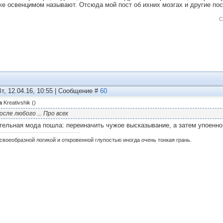
же освенцимом называют. Отсюда мой пост об ихних мозгах и другие пос
С
Вт, 12.04.16, 10:55 | Сообщение #
60
а
Kreativshik
(
)
осле любого ... Про всех
тельная мода пошла: переиначить чужое высказывание, а затем упоенно
своеобразной логикой и откровенной глупостью иногда очень тонкая грань.