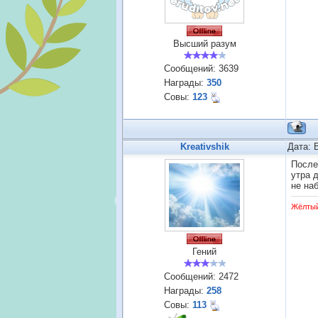
Высший разум
Сообщений:
3639
Награды:
350
Совы:
123
Kreativshik
Дата: 
После
утра 
не на
Жёлты
Гений
Сообщений:
2472
Награды:
258
Совы:
113