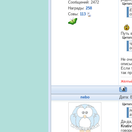
Сообщений:
2472
Цитат
Награды:
258
Е
Совы:
113
с
Путь 
Цитат
Ч
о
Не оч
описы
Если 
так п
Жёлты
nebo
Дата: 
Цитат
Н
а
Да-да,
Krativ
говор