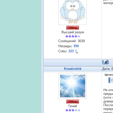
матер
Высший разум
Сообщений:
3639
Награды:
350
Совы:
123
Kreativshik
Дата: 
Цитат
О
Не кл
преды
(хотя
довер
После
Гений
перер
редко