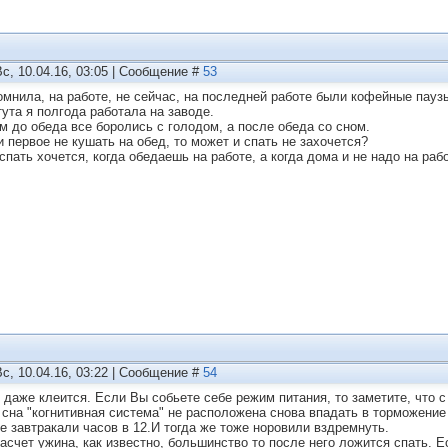
Вс, 10.04.16, 03:05 | Сообщение #
53
омнила, на работе, не сейчас, на последней работе были кофейные пауз
тута я полгода работала на заводе.
ам до обеда все боролись с голодом, а после обеда со сном.
и первое не кушать на обед, то может и спать не захочется?
спать хочется, когда обедаешь на работе, а когда дома и не надо на рабо
Вс, 10.04.16, 03:22 | Сообщение #
54
 даже клеится. Если Вы собьете себе режим питания, то заметите, что с 
 сна "когнитивная система" не расположена снова впадать в торможение
е завтракали часов в 12.И тогда же тоже норовили вздремнуть.
насчет ужина, как известно, большинство то после него ложится спать. 