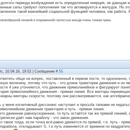
 долгого периода возбуждения есть определенная инерция, не дающая ко
ченные силы требуют пополнения так что активируется и желудок. Но это
овленное такой важнейшей социальной функцией человека, как работа. 
своеобразной логикой и откровенной глупостью иногда очень тонкая грань.
Вс, 10.04.16, 19:52 | Сообщение #
55
ответить обще на вопрос, поставленный в первом посте, то однозначно,
рную величину, потому что путь - это длина траектории движения и он я
посте 4 уже уточняется, что движение прямолинейное и фигурирует понят
тория прямолинейного движения - прямая линия. Все векторы перемещен
неарны векторы скорости, поэтому они рассматриваются, как алгебраич
ь у меня когнитивный диссонанс наступает и просьба тапками не кидатьс
рямолинейном движении траектория и путь - прямая линия.
это движение равноускоренное, то путь остаётся так же прямой линией, ф
трически даёт нам параболу - это закон движения.
о такое тогда, если точка всё-равно движется по прямой, т.е. путь - пр
е парабола, откладывают S, т.е путь изменяется от времени по квадратич