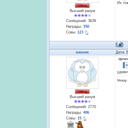
Их то
Высший разум
Сообщений:
3639
Награды:
350
Совы:
123
никник
Дата: 
Цитат
п
удиви
Между 
Высший разум
Сообщений:
2770
Награды:
406
Совы:
15