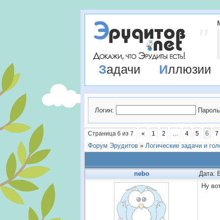
Задачи
Иллюзии
Логин:
Пароль
6
Страница
6
из
7
«
1
2
…
4
5
7
Форум Эрудитов
»
Логические задачи и го
nebo
Дата: 
Ну вот