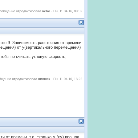
ообщение отредактировал
nebo
-
Пн, 11.04.16, 09:52
 итого 9. Зависимость расстояния от времени
мещения) от у(вертикального перемещения)
тобы не считать угловую скорость,
бщение отредактировал
никник
-
Пн, 11.04.16, 13:22
и от времени, т.е. сколько м (км) прошла