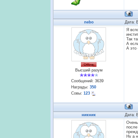
nebo
Дата: 
Я всп
инсти
Так т
А есл
А это 
Высший разум
Сообщений:
3639
Награды:
350
Совы:
123
никник
Дата: 
Очень
после
прежд
Ну а 