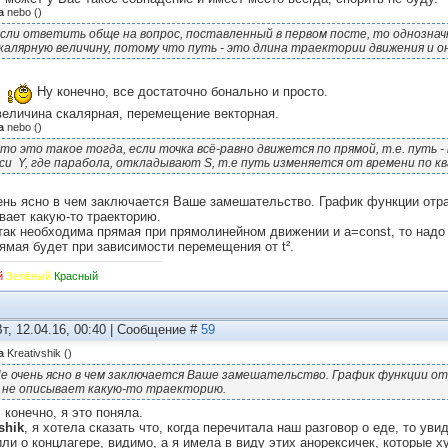
а
nebo
(
)
сли ответить обще на вопрос, поставленный в первом посте, то однозначн
калярную величину, потому что путь - это длина траектории движения и он
Ну конечно, все достаточно бонально и просто.
величина скалярная, перемещение векторная.
а
nebo
(
)
то это такое тогда, если точка всё-равно движется по прямой, т.е. путь -
си Y, где парабола, откладывают S, т.е путь изменяется от времени по к
ень ясно в чем заключается Ваше замешательство. График функции отр
вает какую-то траекторию.
так необходима прямая при прямолинейном движении и а=const, то надо 
рямая будет при зависимости перемещения от t².
й
Зелёный
Красный
Вт, 12.04.16, 00:40 | Сообщение #
59
а
Kreativshik
(
)
е очень ясно в чем заключается Ваше замешательство. График функции о
 не описывает какую-то траекторию.
 конечно, я это поняла.
shik
, я хотела сказать что, когда перечитала наш разговор о еде, то ув
или о концлагере, видимо, а я имела в виду этих анорексичек, которые х