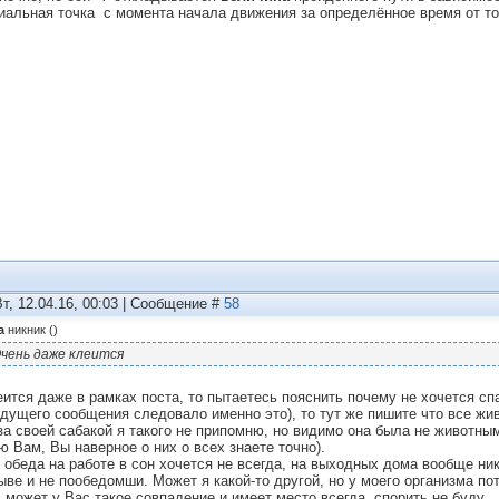
иальная точка с момента начала движения за определённое время от то
Вт, 12.04.16, 00:03 | Сообщение #
58
а
никник
(
)
чень даже клеится
еится даже в рамках поста, то пытаетесь пояснить почему не хочется сп
дущего сообщения следовало именно это), то тут же пишите что все жи
 за своей сабакой я такого не припомню, но видимо она была не животны
ю Вам, Вы наверное о них о всех знаете точно).
 обеда на работе в сон хочется не всегда, на выходных дома вообще ник
ыве и не пообедомши. Может я какой-то другой, но у моего организма по
, может у Вас такое совпадение и имеет место всегда, спорить не буду.