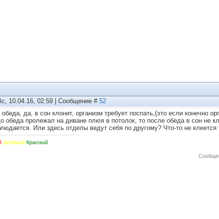
Вс, 10.04.16, 02:59 | Сообщение #
52
 обеда, да, в сон клонит, организм требует поспать,(это если конечно ор
до обеда пролежал на диване плюя в потолок, то после обеда в сон не кл
блюдается. Или здесь отделы ведут себя по другому? Что-то не клеется 
й
Зелёный
Красный
Сообще