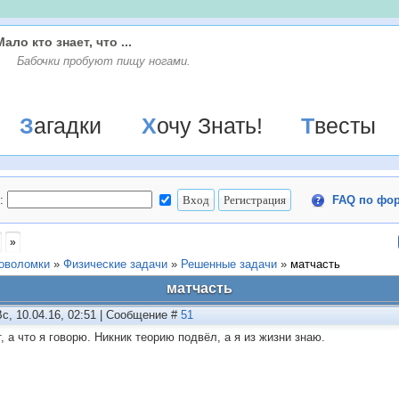
Мало кто знает, что ...
Бабочки пpобyют пищy ногами.
Загадки
Хочу Знать!
Твесты
:
FAQ по фо
»
ловоломки
»
Физические задачи
»
Решенные задачи
»
матчасть
матчасть
Вс, 10.04.16, 02:51 | Сообщение #
51
, а что я говорю. Никник теорию подвёл, а я из жизни знаю.