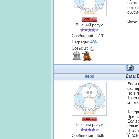
после
потра
обусл
Между 
Высший разум
Сообщений:
2770
Награды:
406
Совы:
15
nebo
Дата: 
Если 
скаля
Но в 
Траек
колли
Тепер
При п
Если 
Высший разум
геоме
Что эт
Y, гд
Сообщений:
3639