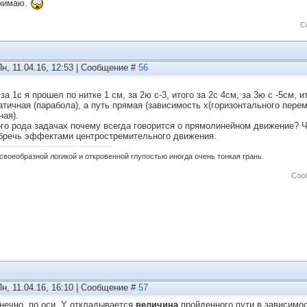
нимаю.
С
Пн, 11.04.16, 12:53 | Сообщение #
56
 за 1с я прошел по нитке 1 см, за 2ю с-3, итого за 2с 4см, за 3ю с -5см,
атичная (парабола), а путь прямая (зависимость х(горизонтального пере
ная).
ого рода задачах почему всегда говорится о прямолинейном движение? Ч
бречь эффектами центростремительного движения.
своеобразной логикой и откровенной глупостью иногда очень тонкая грань.
Соо
Пн, 11.04.16, 16:10 | Сообщение #
57
онечно, по оси Y откладывается
величина
пройденного пути в зависимост