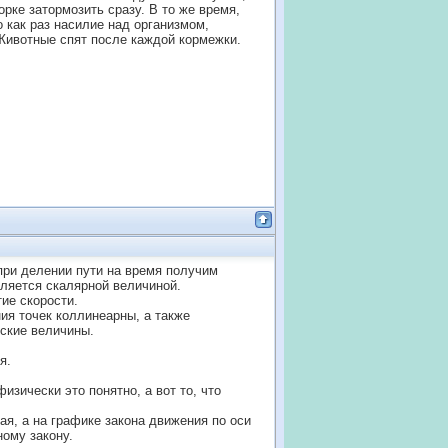
рке затормозить сразу. В то же время,
 как раз насилие над организмом,
Животные спят после каждой кормежки.
 при делении пути на время получим
вляется скалярной величиной.
ие скорости.
ия точек коллинеарны, а также
еские величины.
я.
изически это понятно, а вот то, что
ямая, а на графике закона движения по оси
ному закону.