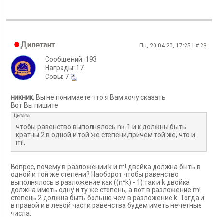
Дилетант
Пн, 20.04.20, 17:25 | #
23
Сообщений: 193
Награды: 17
Cовы: 7
никник
, Вы не понимаете что я Вам хочу сказать
Вот Вы пишите
Цитата
чтобы равенство выполнялось nк-1 и к должны быть
кратны 2 в одной и той же степени,причем той же, что и
m!.
Вопрос, почему в разложении k и m! двойка должна быть в
одной и той же степени? Наоборот чтобы равенство
выполнялось в разложение как ((n^k) - 1) так и k двойка
должна иметь одну и ту же степень, а вот в разложение m!
степень 2 должна быть больше чем в разложение k. Тогда и
в правой и в левой части равенства будем иметь нечетные
числа.