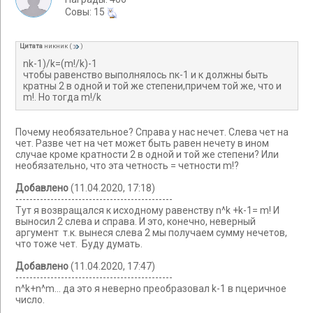
Cовы: 15
Цитата
никник
(
)
nk-1)/k=(m!/k)-1
чтобы равенство выполнялось nк-1 и к должны быть
кратны 2 в одной и той же степени,причем той же, что и
m!. Но тогда m!/k
Почему необязательное? Справа у нас нечет. Слева чет на
чет. Разве чет на чет может быть равен нечету в ином
случае кроме кратности 2 в одной и той же степени? Или
необязательно, что эта четность = четности m!?
Добавлено
(11.04.2020, 17:18)
---------------------------------------------
Тут я возвращался к исходному равенству n^k +k-1= m! И
выносил 2 слева и справа. И это, конечно, неверный
аргумент т.к. вынеся слева 2 мы получаем сумму нечетов,
что тоже чет. Буду думать.
Добавлено
(11.04.2020, 17:47)
---------------------------------------------
n^k+n^m... да это я неверно преобразовал k-1 в nцеричное
число.