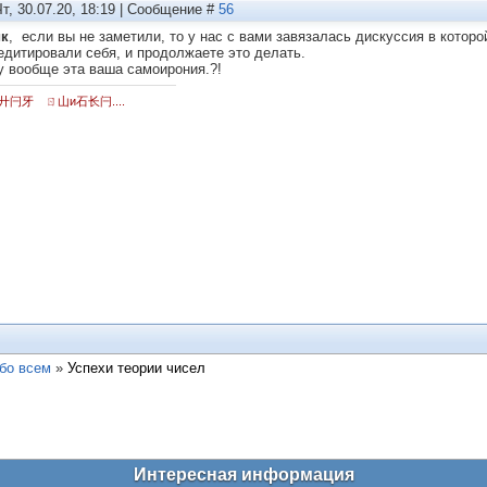
Чт, 30.07.20, 18:19 | Сообщение #
56
ик
, если вы не заметили, то у нас с вами завязалась дискуссия в котор
едитировали себя, и продолжаете это делать.
у вообще эта ваша самоирония.?!
廾闩牙 ㄖ山и石长闩....
бо всем
»
Успехи теории чисел
Интересная информация