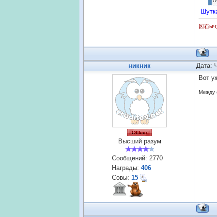
Шутка
龱石ыч
никник
Дата: 
Вот у
Между 
Высший разум
Сообщений:
2770
Награды:
406
Совы:
15