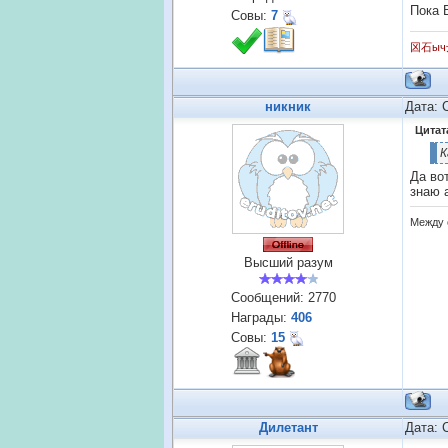
Пока 
Совы:
7
龱石ыч
никник
Дата: 
Цитат
К
Да вот
знаю 
Между 
Высший разум
Сообщений:
2770
Награды:
406
Совы:
15
Дилетант
Дата: 