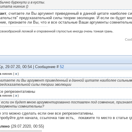
бычно буркнули и в кусты.
итата никник ()
ант
, считаете ли Вы аргумент приведенный в данной цитате наиболее 
зательств" предсказательной силы теории эволюции. И если он будет м
ние, признаете ли Вы, что и все остальные Ваши аргументы сомнительн
своеобразной логикой и откровенной глупостью иногда очень тонкая грань.
Соо
Ср, 29.07.20, 00:54 | Сообщение #
52
а
никник
(
)
читаете ли Вы аргумент приведенный в данной цитате наиболее сильным
редсказательной силы теории эволюции
се репрезентативны
а
никник
(
)
 если он будет мною аргументированно поставлен под сомнение, признает
ргументы сомнительны?
е это можно сделать если они все репрезентативны.
пробуйте для начала, ссылочка там есть, покажите то место в статье г
влено
(29.07.2020, 00:55)
------------------------------------