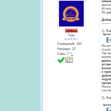
никн
прете
Кстат
Но да
Доба
---------
1). В
Цитат
Гуру
э
Сообщений:
193
На ко
Награды:
17
ссылк
Так ж
Совы:
7
опубл
данны
устан
вынуж
к при
дорож
подтв
прове
Полог
состо
2). В
Цитат
э