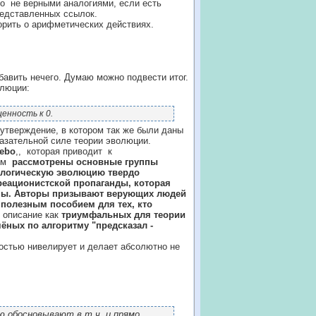
то не верными аналогиями, если есть
представленных ссылок.
орить о арифметических действиях.
бавить нечего. Думаю можно подвести итог.
олюции:
енность к 0.
утверждение, в котором так же были даны
казательной силе теории эволюции.
ebo
,, которая приводит к
ром
рассмотрены основные группы
ологическую эволюцию твердо
реационистской пропаганды, которая
ины. Авторы призывают верующих людей
 полезным пособием для тех, кто
 описание как
триумфальных для теории
ёных по алгоритму "предсказал -
остью нивелирует и делает абсолютно не
ю обосновывают в т.ч. и прямо