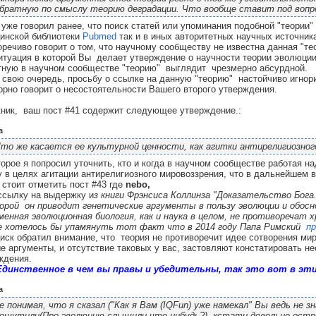
братную по смыслу теорию деградации. Что вообще ставит под вопр
 уже говорил ранее, что поиск статей или упоминания подобной "теории" 
инской библиотеки
Pubmed
так и в иных авторитетных научных источни
оречиво говорит о том, что научному сообществу не известна данная "те
итуация в которой Вы делает утверждение о научности теории эволюции
тную в научном сообществе "теорию" выглядит чрезмерно абсурдной.
 свою очередь, просьбу о ссылке на данную "теорию" настойчиво игнори
орно говорит о несостоятельности Вашего второго утверждения.
икник, ваш пост #41 содержит следующее утверждение.:
а
то же касается ее культурной ценности, как агитки антирелигиозног
торое я попросил уточнить, кто и когда в научном сообществе работая 
у в целях агитации антирелигиозного мировоззрения, что в дальнейшем 
 стоит отметить пост #43 где
nebo,
ссылку на выдержку и
з книги Фрэнсиса Коллинза "Доказательство Бога.
орой он приводит
генетические аргументы в пользу эволюции и обос
менная эволюционная биология, как и наука в целом, не противоречат 
е хотелось бы упамянуть тот факт что в 2014 году Папа Римский
пр
иск обратил внимание, что теория не противоречит идее сотворения мир
е аргументы, и отсутствие таковых у вас, застовляют констатировать н
ждения.
Единственное в чем вы правы и убедительны, так это вот в эти
а
е понимая, что я сказал ("Как я Вам (IQFun) уже намекал" Вы ведь не 
ошутили(Про эволюцию слышили что-нибудь?), кстати довольно остро