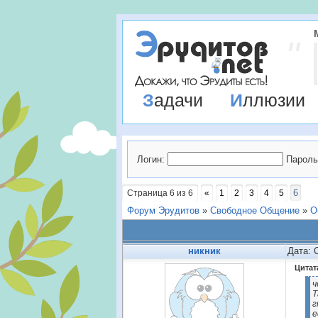
Задачи
Иллюзии
Логин:
Пароль
6
Страница
6
из
6
«
1
2
3
4
5
Форум Эрудитов
»
Свободное Общение
»
О
никник
Дата: 
Цитат
ч
Т
г
е