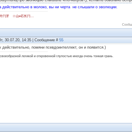
 действительно в молоко, вы ни черта не слышали о эволюции.
廾闩牙 ㄖ山и石长闩....
Сообщ
Чт, 30.07.20, 14:35 | Сообщение #
55
ж действительно, помяни псевдоинтеллект, он и появится.)
своеобразной логикой и откровенной глупостью иногда очень тонкая грань.