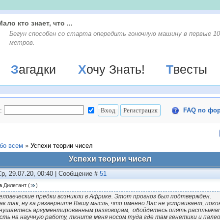
Мало кто знает, что ...
Бегун способен со старта опередить гоночную машину в первые 10
метров.
Загадки
Хочу Знать!
Твесты
:
FAQ по фо
бо всем
»
Успехи теории чисел
Успехи теории чисел
Ср, 29.07.20, 00:40 | Сообщение #
51
а
Дилетант
(
)
еловеческие предки возникли в Африке. Этот прогноз был подтвержден.
ак так, ну ка разверните Вашу мысль, что именно Вас не устраивает, поко
нушаетесь аргументированным разговорам, обойдетесь опять расплывча
сть на научную работу, ткните меня носом туда где там генетики и палео