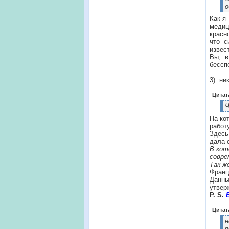
о
Как я
медиц
красн
что с
извес
Вы, в
бессп
3). н
Цитат
Ч
На ко
работ
Здесь
дала 
В кот
совре
Так ж
Франц
Данны
утвер
P. S.
Цитат
н
п