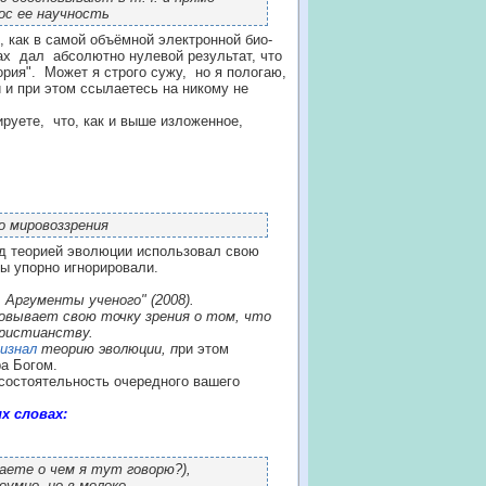
ос ее научность
, как в самой объёмной электронной био-
ках дал абсолютно нулевой результат, что
ория". Может я строго сужу, но я пологаю,
 и при этом ссылаетесь на никому не
руете, что, как и выше изложенное,
о мировоззрения
над теорией эволюции использовал свою
вы упорно игнорировали.
 Аргументы ученого" (2008).
новывает свою точку зрения о том, что
христианству.
изнал
теорию эволюции, п
ри этом
а Богом.
есостоятельность очередного вашего
х словах:
знаете о чем я тут говорю?),
умно, но в молоко