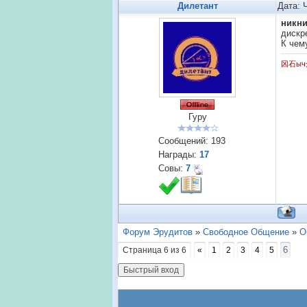
Дилетант
Дата: 
никн
дискр
К чем
龱石ыч
Гуру
Сообщений:
193
Награды:
17
Совы:
7
Форум Эрудитов
»
Свободное Общение
»
О
6
Страница
6
из
6
«
1
2
3
4
5