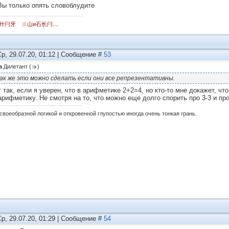
Вы только опять словоблудите
廾闩牙 ㄖ山и石长闩....
Ср, 29.07.20, 01:12 | Сообщение #
53
а
Дилетант
(
)
ак же это можно сделать если они все репрезентативны.
 так, если я уверен, что в арифметике 2+2=4, но кто-то мне докажет, что
арифметику. Не смотря на то, что можно еще долго спорить про 3-3 и про
своеобразной логикой и откровенной глупостью иногда очень тонкая грань.
Ср, 29.07.20, 01:29 | Сообщение #
54