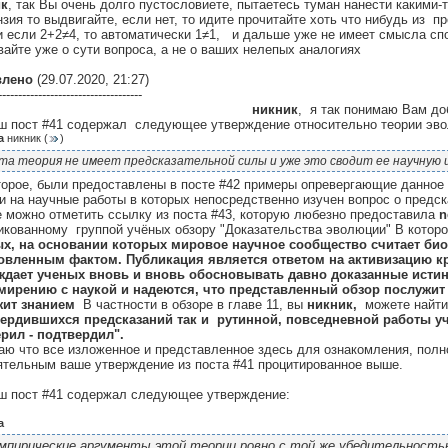
ик
, так Вы очень долго пустословиете, пытаетесь туман нанести какими-
нзия то выдвигайте, если нет, то идите прочитайте хоть что нибудь из 
и если 2+2≠4, то автоматически 1≠1, и дальше уже не имеет смысла сп
вайте уже о сути вопроса, а не о ваших нелепых аналогиях
влено
(29.07.2020, 21:27)
------------------------------------
никник
, я так понимаю Вам до
аш пост #41 содержал следующее утверждение относительно теории эв
а
никник
(
)
та теория не имеет предсказательной силы и уже это сводит ее научную ц
торое, были предоставлены в посте #42 примеры опревергающие данное 
и на научные работы в которых непосредственно изучен вопрос о предс
е можно отметить ссылку из поста #43, которую любезно предоставила
n
икованному группой учёных обзору "Доказательства эволюции" В кото
х, на основании которых мировое научное сообщество считает би
овленным фактом. Публикация является ответом на активизацию к
дает ученых вновь и вновь обосновывать давно доказанные ист
мирению с наукой и надеются, что представленный обзор послужит
ит знанием
В частности в обзоре в главе 11, вы
никник,
можете найти
ердившихся предсказаний так и рутинной, повседневной работы уч
рил - подтвердил".
аю что все изложенное и представленное здесь для ознакомления, полн
ятельным ваше утверждение из поста #41 процитированное выше.
аш пост #41 содержал следующее утверждение:
а
мпирические аргументы этой теории ровно с той же убедительность