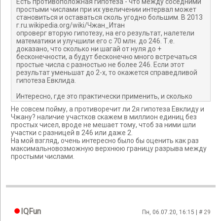
Есть противоположная гипотеза - что между соседними
простыми числами при их увеличении интервал может
становиться и оставаться сколь угодно большим. В 2013
г.ru.wikipedia.org/wiki/Чжан_Итан
опроверг вторую гипотезу, на его результат, налетели
математики и улучшили его с 70 млн. до 246. Т.е.
доказано, что сколько ни шагай от нуля до +
бесконечности, а будут бесконечно много встречаться
простые числа с разностью не более 246. Если этот
результат уменьшат до 2-х, то окажется справедливой
гипотеза Евклида.
Интересно, где это практически применить, и сколько
дали денег этому китайцу, дары приносящему? Скорее
Не совсем пойму, а противоречит ли 2я гипотеза Евклиду и
всего, нигде и ничего...
Чжану? наличие участков скажем в миллион единиц без
простых чисел, вроде не мешает тому, чтоб за ними шли
участки с разницей в 246 или даже 2.
На мой взгляд, очень интересно было бы оценить как раз
максимальновозможную верхнюю границу разрыва между
простыми числами.
IQFun
Пн, 06.07.20, 16:15 | #
29