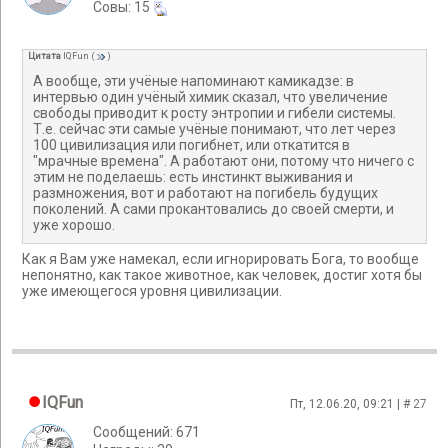
Cовы: 15
Цитата
IQFun
(
)
А вообще, эти учёные напоминают камикадзе: в
интервью один учёный химик сказал, что увеличение
свободы приводит к росту энтропии и гибели системы.
Т.е. сейчас эти самые учёные понимают, что лет через
100 цивилизация или погибнет, или откатится в
"мрачные времена". А работают они, потому что ничего с
этим не поделаешь: есть инстинкт выживания и
размножения, вот и работают на погибель будущих
поколений. А сами прокантовались до своей смерти, и
уже хорошо.
Как я Вам уже намекал, если игнорировать Бога, то вообще
непонятно, как такое животное, как человек, достиг хотя бы
уже имеющегося уровня цивилизации.
IQFun
Пт, 12.06.20, 09:21 | #
27
Сообщений: 671