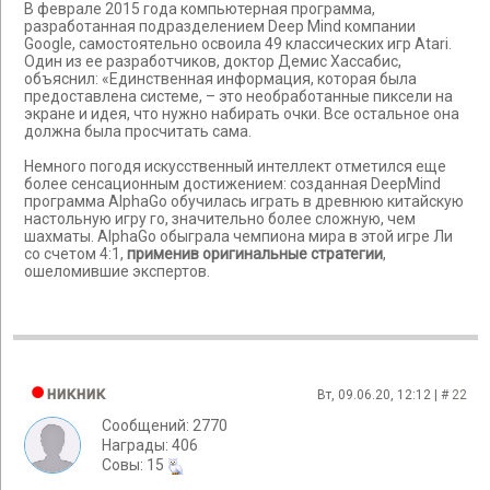
В феврале 2015 года компьютерная программа,
разработанная подразделением Deep Mind компании
Google, самостоятельно освоила 49 классических игр Atari.
Один из ее разработчиков, доктор Демис Хассабис,
объяснил: «Единственная информация, которая была
предоставлена системе, – это необработанные пиксели на
экране и идея, что нужно набирать очки. Все остальное она
должна была просчитать сама.
Немного погодя искусственный интеллект отметился еще
более сенсационным достижением: созданная DeepMind
программа AlphaGo обучилась играть в древнюю китайскую
настольную игру го, значительно более сложную, чем
шахматы. AlphaGo обыграла чемпиона мира в этой игре Ли
со счетом 4:1,
применив оригинальные стратегии
,
ошеломившие экспертов.
никник
Вт, 09.06.20, 12:12 | #
22
Сообщений: 2770
Награды: 406
Cовы: 15