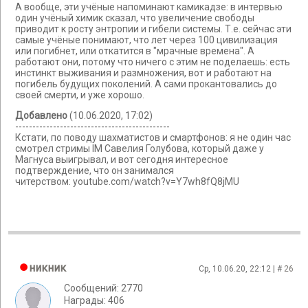
А вообще, эти учёные напоминают камикадзе: в интервью
один учёный химик сказал, что увеличение свободы
приводит к росту энтропии и гибели системы. Т.е. сейчас эти
самые учёные понимают, что лет через 100 цивилизация
или погибнет, или откатится в "мрачные времена". А
работают они, потому что ничего с этим не поделаешь: есть
инстинкт выживания и размножения, вот и работают на
погибель будущих поколений. А сами прокантовались до
своей смерти, и уже хорошо.
Добавлено
(10.06.2020, 17:02)
---------------------------------------------
Кстати, по поводу шахматистов и смартфонов: я не один час
смотрел стримы IM Савелия Голубова, который даже у
Магнуса выигрывал, и вот сегодня интересное
подтверждение, что он занимался
читерством: youtube.com/watch?v=Y7wh8fQ8jMU
никник
Ср, 10.06.20, 22:12 | #
26
Сообщений: 2770
Награды: 406