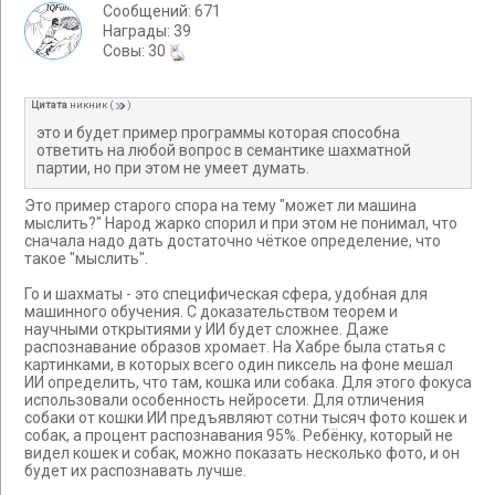
Сообщений: 671
Награды: 39
Cовы: 30
Цитата
никник
(
)
это и будет пример программы которая способна
ответить на любой вопрос в семантике шахматной
партии, но при этом не умеет думать.
Это пример старого спора на тему "может ли машина
мыслить?" Народ жарко спорил и при этом не понимал, что
сначала надо дать достаточно чёткое определение, что
такое "мыслить".
Го и шахматы - это специфическая сфера, удобная для
машинного обучения. С доказательством теорем и
научными открытиями у ИИ будет сложнее. Даже
распознавание образов хромает. На Хабре была статья с
картинками, в которых всего один пиксель на фоне мешал
ИИ определить, что там, кошка или собака. Для этого фокуса
использовали особенность нейросети. Для отличения
собаки от кошки ИИ предъявляют сотни тысяч фото кошек и
собак, а процент распознавания 95%. Ребёнку, который не
видел кошек и собак, можно показать несколько фото, и он
будет их распознавать лучше.