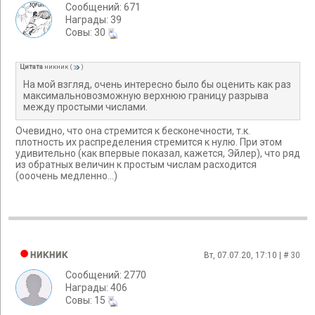
Сообщений: 671
Награды: 39
Cовы: 30
Цитата
никник
(
)
На мой взгляд, очень интересно было бы оценить как раз
максимальновозможную верхнюю границу разрыва
между простыми числами.
Очевидно, что она стремится к бесконечности, т.к.
плотность их распределения стремится к нулю. При этом
удивительно (как впервые показал, кажется, Эйлер), что ряд
из обратных величин к простым числам расходится
(ооочень медленно...)
никник
Вт, 07.07.20, 17:10 | #
30
Сообщений: 2770
Награды: 406
Cовы: 15