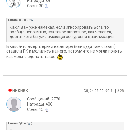
Награды: 39
Cовы: 30
Цитата
никник
(
)
Как я Вам уже намекал, если игнорировать Бога, то
вообще непонятно, как такое животное, как человек,
достиг хотя бы уже имеющегося уровня цивилизации.
В какой-то амер. церкви на алтарь (или куда там ставят)
ставили ПК и молились на него, потому что не могли понять,
как можно сделать такое.
никник
Сб, 04.07.20, 00:31 | #
28
Сообщений: 2770
Награды: 406
Cовы: 15
Цитата
IQFun
(
)