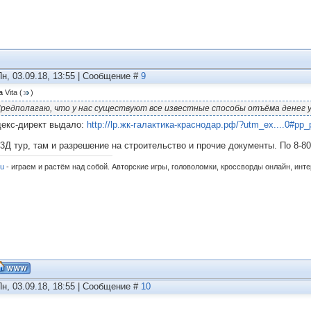
Пн, 03.09.18, 13:55 | Сообщение #
9
а
Vita
(
)
редполагаю, что у нас существуют все известные способы отъёма денег у
декс-директ выдало:
http://lp.жк-галактика-краснодар.рф/?utm_ex....0#pp_
 3Д тур, там и разрешение на строительство и прочие документы. По 8-80
ru
- играем и растём над собой. Авторские игры, головоломки, кроссворды онлайн, инт
Пн, 03.09.18, 18:55 | Сообщение #
10