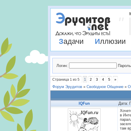
Задачи
Иллюзии
Логин:
Пароль
1
Страница
1
из
5
2
3
4
5
»
Форум Эрудитов
»
Свободное Общение
»
О
IQFun
Дата: 
Хочет
в Инт
парал
засел
там в