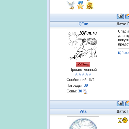
IQFun
Дата: 
Спаси
для п
покуп
предс
IQFun.
Просветленный
Сообщений:
671
Награды:
39
Совы:
30
Vita
Дата: 