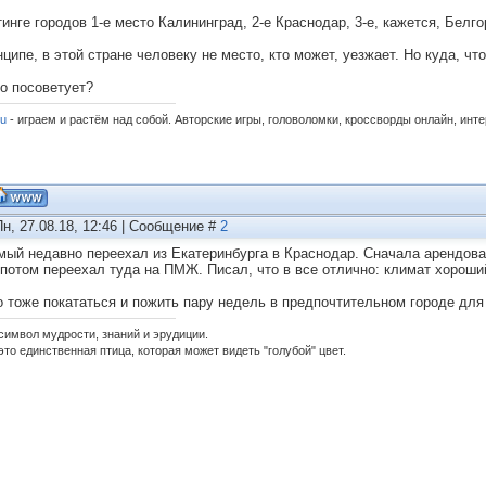
тинге городов 1-е место Калининград, 2-е Краснодар, 3-е, кажется, Белго
нципе, в этой стране человеку не место, кто может, уезжает. Но куда, 
то посоветует?
ru
- играем и растём над собой. Авторские игры, головоломки, кроссворды онлайн, инт
Пн, 27.08.18, 12:46 | Сообщение #
2
мый недавно переехал из Екатеринбурга в Краснодар. Сначала арендова
 потом переехал туда на ПМЖ. Писал, что в все отлично: климат хороши
 тоже покататься и пожить пару недель в предпочтительном городе для
 символ мудрости, знаний и эрудиции.
это единственная птица, которая может видеть "голубой" цвет.