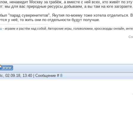
алом, ненавидит Москву за грабёж, а вместе с ней всех, кто живёт по эт
ят: мы для вас природные ресурсы добываем, а вы там на юге загораете.
 был "парад суверенитетов", Якутия по-моему тоже хотела отделиться. 
утся у неё, то жить они по отдельности будут получше.
ru
- играем и растём над собой. Авторские игры, головоломки, кроссворды онлайн, инт
Со
Вс, 02.09.18, 13:40 | Сообщение #
8