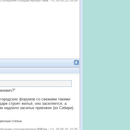
Сообщение отредактировал
Vita
-
Чт, 05.09.19, 09:09
бинович?"
 городских форумов со свежими такими
одаре строят жильё, оно заселяется, а
ым надоело засилье приезжих (из Сибири).
ересные статьи.
общение отредактировал
IQFun
-
Ср, 29.08.18, 10:35