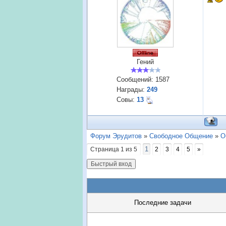
Гений
Сообщений:
1587
Награды:
249
Совы:
13
Форум Эрудитов
»
Свободное Общение
»
О
1
Страница
1
из
5
2
3
4
5
»
Последние задачи