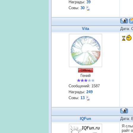
Награды:
39
Совы:
30
Vita
Дата: 
Гений
Сообщений:
1587
Награды:
249
Совы:
13
IQFun
Дата: 
Я слы
райт 