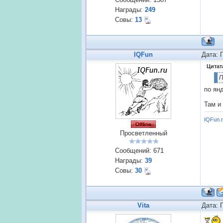
Награды:
249
Совы:
13
IQFun
Дата: 
Цитат
П
по ян
Там и
IQFun.
Просветленный
Сообщений:
671
Награды:
39
Совы:
30
Vita
Дата: 