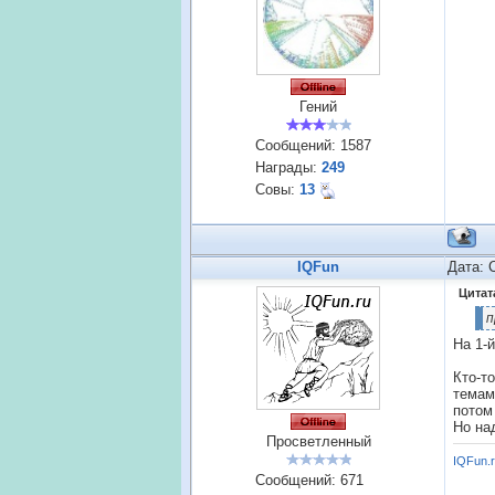
Гений
Сообщений:
1587
Награды:
249
Совы:
13
IQFun
Дата: 
Цитат
п
На 1-
Кто-т
темами
потом
Но на
Просветленный
IQFun.
Сообщений:
671