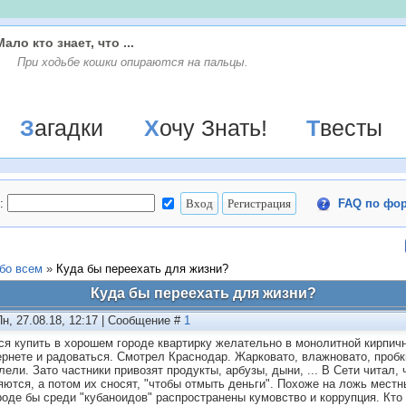
Мало кто знает, что ...
При ходьбе кошки опираются на пальцы.
Загадки
Хочу Знать!
Твесты
:
FAQ по фо
бо всем
»
Куда бы переехать для жизни?
Куда бы переехать для жизни?
Пн, 27.08.18, 12:17 | Сообщение #
1
ся купить в хорошем городе квартирку желательно в монолитной кирпичн
ернете и радоваться. Смотрел Краснодар. Жарковато, влажновато, пробки
лели. Зато частники привозят продукты, арбузы, дыни, ... В Сети читал, 
яются, а потом их сносят, "чтобы отмыть деньги". Похоже на ложь мест
роде бы среди "кубаноидов" распространены кумовство и коррупция. Кто