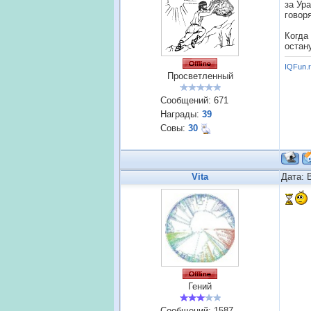
за Ур
говор
Когда
остан
IQFun.
Просветленный
Сообщений:
671
Награды:
39
Совы:
30
Vita
Дата: 
Гений
Сообщений:
1587