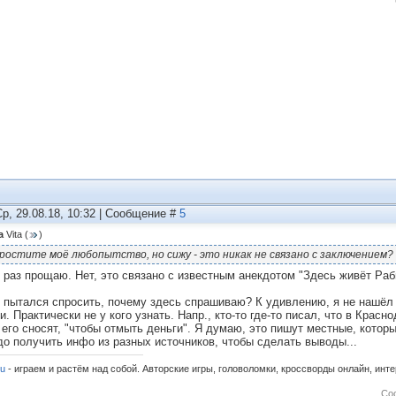
Ср, 29.08.18, 10:32 | Сообщение #
5
а
Vita
(
)
ростите моё любопытство, но сижу - это никак не связано с заключением?
й раз прощаю. Нет, это связано с известным анекдотом "Здесь живёт Ра
о пытался спросить, почему здесь спрашиваю? К удивлению, я не нашёл
. Практически не у кого узнать. Напр., кто-то где-то писал, что в Красн
 его сносят, "чтобы отмыть деньги". Я думаю, это пишут местные, котор
до получить инфо из разных источников, чтобы сделать выводы...
ru
- играем и растём над собой. Авторские игры, головоломки, кроссворды онлайн, инт
Со