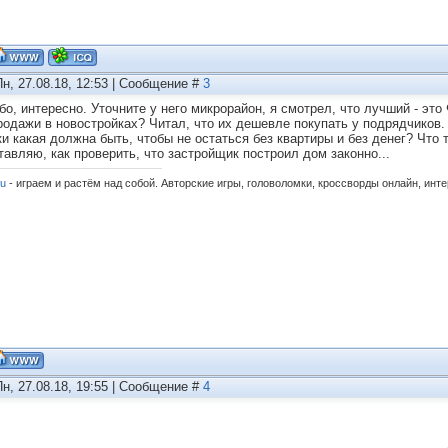
Пн, 27.08.18, 12:53 | Сообщение #
3
бо, интересно. Уточните у него микрорайон, я смотрел, что лучший - эт
родажи в новостройках? Читал, что их дешевле покупать у подрядчиков. 
ки какая должна быть, чтобы не остаться без квартиры и без денег? Что
тавляю, как проверить, что застройщик построил дом законно...
ru
- играем и растём над собой. Авторские игры, головоломки, кроссворды онлайн, инт
Пн, 27.08.18, 19:55 | Сообщение #
4