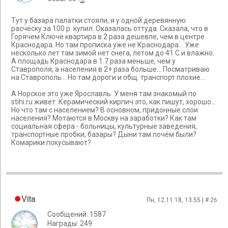
Тут у базара палатки стояли, я у одной деревянную
расчёску за 100 р. купил. Оказалась оттуда. Сказала, что в
Горячем Ключе квартира в 2 раза дешевле, чем в центре
Краснодара. Но там прописка уже не Краснодара... Уже
несколько лет там зимой нет снега, летом до 41 С и влажно.
А площадь Краснодара в 1.7 раза меньше, чем у
Ставрополя, а населения в 2+ раза больше... Посматриваю
на Ставрополь... Но там дороги и общ. транспорт плохие...
А Норское это уже Ярославль. У меня там знакомый по
stihi.ru живёт. Керамический кирпич это, как пишут, хорошо...
Но что там с населением? В основном, придонные слои
населения? Мотаются в Москву на заработки? Как там
социальная сфера - больницы, культурные заведения,
транспортные пробки, базары? Дыни там почём были?
Комарики покусывают?
Vita
Пн, 12.11.18, 13:55 | #
26
Сообщений: 1587
Награды: 249