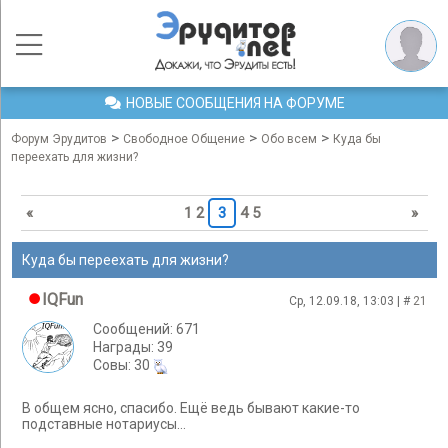
НОВЫЕ СООБЩЕНИЯ НА ФОРУМЕ
>
>
>
Форум Эрудитов
Свободное Общение
Обо всем
Куда бы
переехать для жизни?
«
1
2
3
4
5
»
Куда бы переехать для жизни?
IQFun
Ср, 12.09.18, 13:03 | #
21
Сообщений: 671
Награды: 39
Cовы: 30
В общем ясно, спасибо. Ещё ведь бывают какие-то
подставные нотариусы...