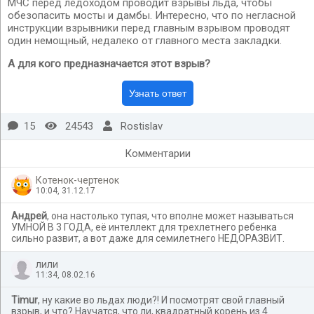
МЧС перед ледоходом проводит взрывы льда, чтобы
обезопасить мосты и дамбы. Интересно, что по негласной
инструкции взрывники перед главным взрывом проводят
один немощный, недалеко от главного места закладки.
А для кого предназначается этот взрыв?
15
24543
Rostislav
Комментарии
Котенок-чертенок
10:04, 31.12.17
Андрей
, она настолько тупая, что вполне может называться
УМНОЙ В 3 ГОДА, её интеллект для трехлетнего ребенка
сильно развит, а вот даже для семилетнего НЕДОРАЗВИТ.
лили
11:34, 08.02.16
Timur
, ну какие во льдах люди?! И посмотрят свой главный
взрыв, и что? Научатся, что ли, квадратный корень из 4