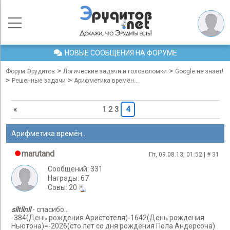
НОВЫЕ СООБЩЕНИЯ НА ФОРУМЕ
>
>
Форум Эрудитов
Логические задачи и головоломки
Google не знает!
>
>
Решенные задачи
Арифметика времён...
«
1
2
3
4
Арифметика времён...
marutand
Пт, 09.08.13, 01:52 | #
31
Сообщений: 331
Награды: 67
Cовы: 20
slltllnll
- спасибо...
-384(День рождения Аристотеля)-1642(День рождения
Ньютона)=-2026(сто лет со дня рождения Пола Андерсона)