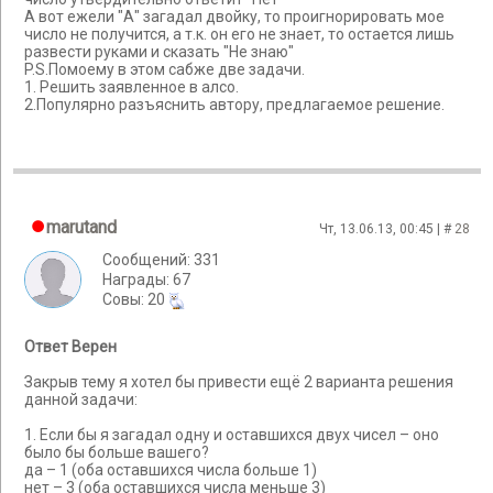
А вот ежели "А" загадал двойку, то проигнорировать мое
число не получится, а т.к. он его не знает, то остается лишь
развести руками и сказать "Не знаю"
P.S.Помоему в этом сабже две задачи.
1. Решить заявленное в алсо.
2.Популярно разъяснить автору, предлагаемое решение.
marutand
Чт, 13.06.13, 00:45 | #
28
Сообщений: 331
Награды: 67
Cовы: 20
Ответ Верен
Закрыв тему я хотел бы привести ещё 2 варианта решения
данной задачи:
1. Если бы я загадал одну и оставшихся двух чисел – оно
было бы больше вашего?
да – 1 (оба оставшихся числа больше 1)
нет – 3 (оба оставшихся числа меньше 3)