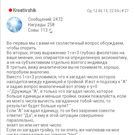
Kreativshik
Ср, 12.06.13, 22:04 | #
27
Сообщений: 2472
Награды: 258
Cовы: 113
Во-первых мы с вами не схоластичный вопрос обсуждаем,
чтобы спорить.
Во-вторых, этому выражению 1<х<3 глубоко фиолетово на
ваше мнение, оно опирается на определенную аксиоматику,
а не на субъективизм отдельно взятого индивида.
В третьих, вижу аналитически вы не понимаете, хорошо,
попробуем аналогию.
Вместо 1<х<3 условимся, что я загадал число которое
находится между единицей и тройкой. И вот я подхожу к "А"
и задаю вопрос аналогичный вот этому х-у>0
—"Дружище "А", я только что загадал число, которое
больше единицы и меньше тройки, скажи пожалуйста, если
из моего числа вычесть загаданное тобой число, то
результат будет больше нуля? "
Если "А" загадал единицу, то он без зазрения совести
ответит "Да", и ему в этой ситуации совершенно
параллельно,
знает он или нет мое число.
Если он загадал тройку, то он опять же наплевав на мое
число утвердительно ответит "Нет"