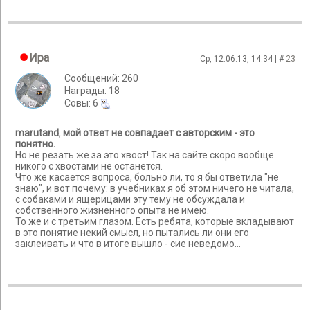
Ира
Ср, 12.06.13, 14:34 | #
23
Сообщений: 260
Награды: 18
Cовы: 6
marutand
,
мой ответ не совпадает с авторским - это
понятно.
Но не резать же за это хвост! Так на сайте скоро вообще
никого с хвостами не останется.
Что же касается вопроса, больно ли, то я бы ответила "не
знаю", и вот почему: в учебниках я об этом ничего не читала,
с собаками и ящерицами эту тему не обсуждала и
собственного жизненного опыта не имею.
То же и с третьим глазом. Есть ребята, которые вкладывают
в это понятие некий смысл, но пытались ли они его
заклеивать и что в итоге вышло - сие неведомо...