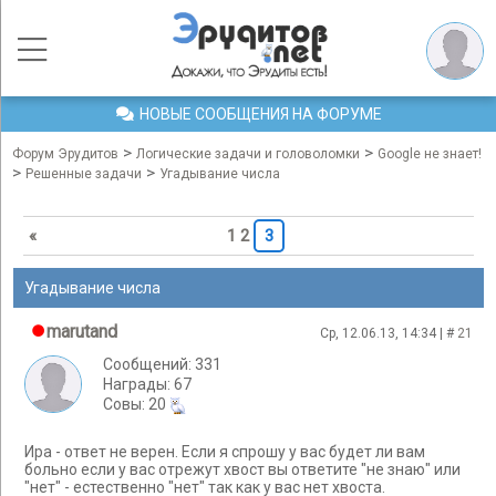
НОВЫЕ СООБЩЕНИЯ НА ФОРУМЕ
>
>
Форум Эрудитов
Логические задачи и головоломки
Google не знает!
>
>
Решенные задачи
Угадывание числа
«
1
2
3
Угадывание числа
marutand
Ср, 12.06.13, 14:34 | #
21
Сообщений: 331
Награды: 67
Cовы: 20
Ира - ответ не верен. Если я спрошу у вас будет ли вам
больно если у вас отрежут хвост вы ответите "не знаю" или
"нет" - естественно "нет" так как у вас нет хвоста.