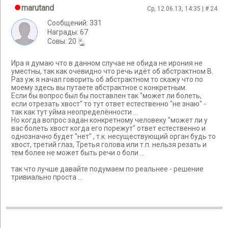
marutand
Ср, 12.06.13, 14:35 | #
24
Сообщений: 331
Награды: 67
Cовы: 20
Ира я думаю что в данном случае не обида не ирония не
уместны, так как очевидно что речь идёт об абстрактном В.
Раз уж я начал говорить об абстрактном то скажу что по
моему здесь вы путаете абстрактное с конкретным.
Если бы вопрос был бы поставлен так "может ли болеть,
если отрезать хвост" то тут ответ естественно "не знаю" -
так как тут уйма неопределённости ...
Но когда вопрос задан конкретному человеку "может ли у
вас болеть хвост когда его порежут" ответ естественно и
однозначно будет "нет" , т.к. несуществующий орган будь то
хвост, третий глаз, Третья голова или т.п. нельзя резать и
тем более не может быть речи о боли ...
так что лучше давайте подумаем по реальнее - решение
тривиально проста ...