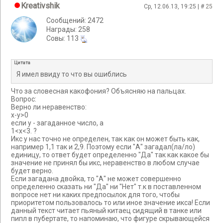
Kreativshik
Ср, 12.06.13, 19:25 | #
25
Сообщений: 2472
Награды: 258
Cовы: 113
Цитата
Я имел ввиду то что вы ошиблись
Что за словесная какофония? Объясняю на пальцах.
Вопрос:
Верно ли неравенство:
х-у>0
если у - загаданное число, а
1<х<3. ?
Икс у нас точно не определен, так как он может быть как,
например 1,1 так и 2,9. Поэтому если "А" загадал(ла/ло)
единицу, то ответ будет определенно "Да" так как какое бы
значение не принял бы икс, неравенство в любом случае
будет верно.
Если загадана двойка, то "А" не может совершенно
определенно сказать ни "Да" ни "Нет" т.к в поставленном
вопросе нет ни каких предпосылок для того, чтобы
приоритетом пользовалось то или иное значение икса! Если
данный текст читает пьяный китаец сидящий в танке или
пипл в пубертате, то напоминаю, что фигуре скрывающейся