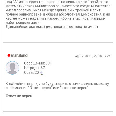
под "А" из вопроса точно известно лишь то, что 1<х<3, а эта
математическая миниатюра означает, что среди множества
чисел поселившихся между единицей и тройкой царит
полное равноправие, в общем абсолютная демократия, и ни
кто, не может наделить какое-либо из этих чисел какими-
либо привилегиями!
Дальнейшая экспликация, полагаю, смысла не имеет.
marutand
Ср, 12.06.13, 20:16 | #
26
Сообщений: 331
Награды: 67
Cовы: 20
Kreativshik я впредь не буду спорить с вами а лишь выскажу
своё мнение "Ответ верен" или "ответ не верен"
Ответ не верен