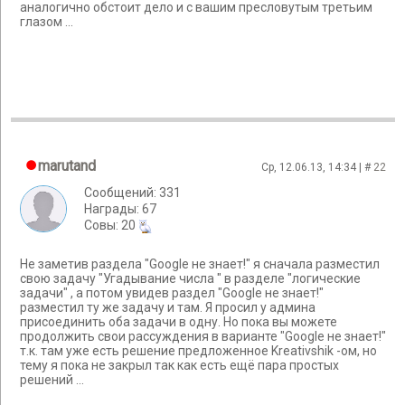
аналогично обстоит дело и с вашим пресловутым третьим
глазом ...
marutand
Ср, 12.06.13, 14:34 | #
22
Сообщений: 331
Награды: 67
Cовы: 20
Не заметив раздела "Google не знает!" я сначала разместил
свою задачу "Угадывание числа " в разделе "логические
задачи" , а потом увидев раздел "Google не знает!"
разместил ту же задачу и там. Я просил у админа
присоединить оба задачи в одну. Но пока вы можете
продолжить свои рассуждения в варианте "Google не знает!"
т.к. там уже есть решение предложенное Kreativshik -ом, но
тему я пока не закрыл так как есть ещё пара простых
решений ...