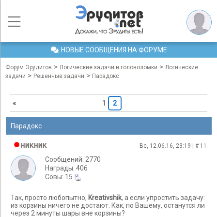
НОВЫЕ СООБЩЕНИЯ НА ФОРУМЕ
>
>
Форум Эрудитов
Логические задачи и головоломки
Логические
>
>
задачи
Решенные задачи
Парадокс
«
1
2
Парадокс
никник
Вс, 12.06.16, 23:19 | #
11
Сообщений: 2770
Награды: 406
Cовы: 15
Так, просто любопытно,
Kreativshik
, а если упростить задачу:
из корзины ничего не достают. Как, по Вашему, останутся ли
через 2 минуты шары вне корзины?