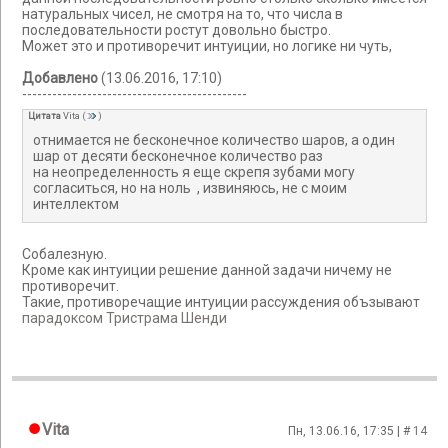
натуральных чисел, не смотря на то, что числа в
последовательности ростут довольно быстро.
Может это и противоречит интуиции, но логике ни чуть,
Добавлено
(13.06.2016, 17:10)
---------------------------------------------
Цитата
Vita
(
)
отнимается не бесконечное количество шаров, а один
шар от десяти бесконечное количество раз
на неопределенность я еще скрепя зубами могу
согласиться, но на ноль , извиняюсь, не с моим
интеллектом
Собалезную.
Кроме как интуиции решение данной задачи ничему не
противоречит.
Такие, противоречащие интуиции рассуждения объзывают
парадоксом Тристрама Шенди
Vita
Пн, 13.06.16, 17:35 | #
14