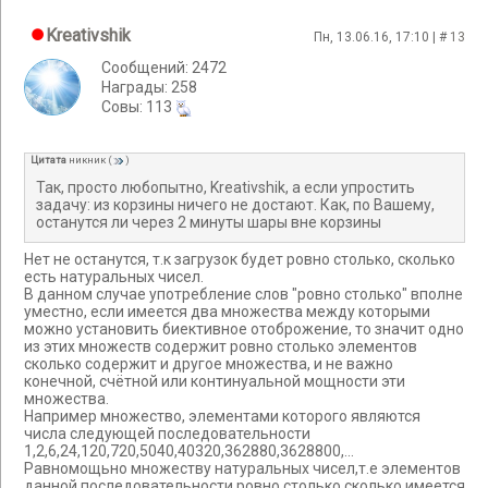
Kreativshik
Пн, 13.06.16, 17:10 | #
13
Сообщений: 2472
Награды: 258
Cовы: 113
Цитата
никник
(
)
Так, просто любопытно, Kreativshik, а если упростить
задачу: из корзины ничего не достают. Как, по Вашему,
останутся ли через 2 минуты шары вне корзины
Нет не останутся, т.к загрузок будет ровно столько, сколько
есть натуральных чисел.
В данном случае употребление слов "ровно столько" вполне
уместно, если имеется два множества между которыми
можно установить биективное отоброжение, то значит одно
из этих множеств содержит ровно столько элементов
сколько содержит и другое множества, и не важно
конечной, счётной или континуальной мощности эти
множества.
Например множество, элементами которого являются
числа следующей последовательности
1,2,6,24,120,720,5040,40320,362880,3628800,...
Равномощьно множеству натуральных чисел,т.е элементов
данной последовательности ровно столько сколько имеется