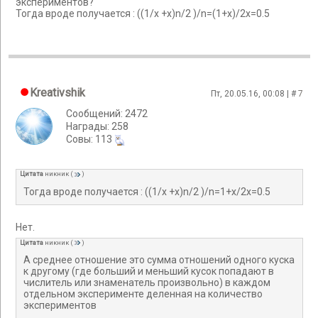
экспериментов?
Тогда вроде получается : ((1/х +х)n/2 )/n=(1+x)/2х=0.5
Kreativshik
Пт, 20.05.16, 00:08 | #
7
Сообщений: 2472
Награды: 258
Cовы: 113
Цитата
никник
(
)
Тогда вроде получается : ((1/х +х)n/2 )/n=1+x/2х=0.5
Нет.
Цитата
никник
(
)
А среднее отношение это сумма отношений одного куска
к другому (где больший и меньший кусок попадают в
числитель или знаменатель произвольно) в каждом
отдельном эксперименте деленная на количество
экспериментов