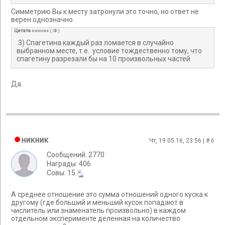
Симметрию Вы к месту затронули это точно, но ответ не
верен однозначно.
Цитата
никник
(
)
.3) Спагетина каждый раз ломается в случайно
выбранном месте, т.е. условие тождественно тому, что
спагетину разрезали бы на 10 произвольных частей
Да.
никник
Чт, 19.05.16, 23:56 | #
6
Сообщений: 2770
Награды: 406
Cовы: 15
А среднее отношение это сумма отношений одного куска к
другому (где больший и меньший кусок попадают в
числитель или знаменатель произвольно) в каждом
отдельном эксперименте деленная на количество