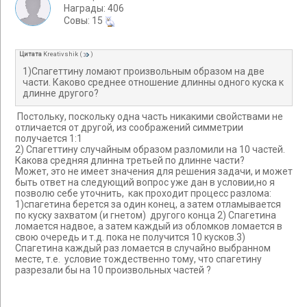
Награды: 406
Cовы: 15
Цитата
Kreativshik
(
)
1)Спагеттину ломают произвольным образом на две
части. Каково среднее отношение длинны одного куска к
длинне другого?
Постольку, поскольку одна часть никакими свойствами не
отличается от другой, из соображений симметрии
получается 1:1
2) Спагеттину случайным образом разломили на 10 частей.
Какова средняя длинна третьей по длинне части?
Может, это не имеет значения для решения задачи, и может
быть ответ на следующий вопрос уже дан в условии,но я
позволю себе уточнить, как проходит процесс разлома:
1)спагетина берется за один конец, а затем отламывается
по куску захватом (и гнетом) другого конца 2) Спагетина
ломается надвое, а затем каждый из обломков ломается в
свою очередь и т.д. пока не получится 10 кусков.3)
Спагетина каждый раз ломается в случайно выбранном
месте, т.е. условие тождественно тому, что спагетину
разрезали бы на 10 произвольных частей ?