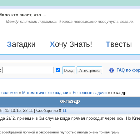
Мало кто знает, что ...
Между плитами пирамиды Хеопса невозможно просунуть лезвие.
Загадки
Хочу Знать!
Твесты
:
FAQ по фо
ловоломки
»
Математические задачи
»
Решенные задачи
»
октаэдр
октаэдр
Вт, 13.10.15, 22:11 | Сообщение #
11
 да 2a^2, причем и в 3м случае когда прямая проходит через ось. Но
Kre
своеобразной логикой и откровенной глупостью иногда очень тонкая грань.