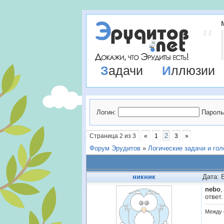
Задачи
Иллюзии
Логин:
Пароль
2
Страница
2
из
3
«
1
3
»
Форум Эрудитов
»
Логические задачи и го
никник
Дата: 
nebo
,
ответ.
Между 