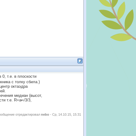
0, т.е. в плоскости
кника с толку сбила.)
центр октаэдра
ей.
сечения медиан (высот,
ти т.е. R=а•√3/3,
ообщение отредактировал
nebo
-
Ср, 14.10.15, 15:31