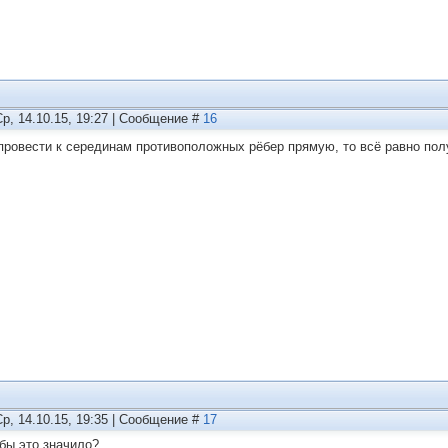
Ср, 14.10.15, 19:27 | Сообщение #
16
провести к серединам противоположных рёбер прямую, то всё равно пол
Ср, 14.10.15, 19:35 | Сообщение #
17
 бы это значило?