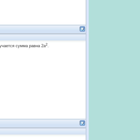
2
учается сумма равна 2а
.