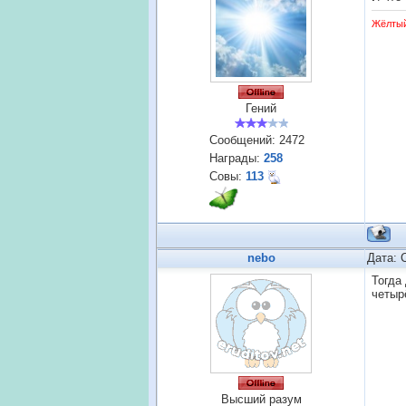
Жёлты
Гений
Сообщений:
2472
Награды:
258
Совы:
113
nebo
Дата: 
Тогда
четыр
Высший разум