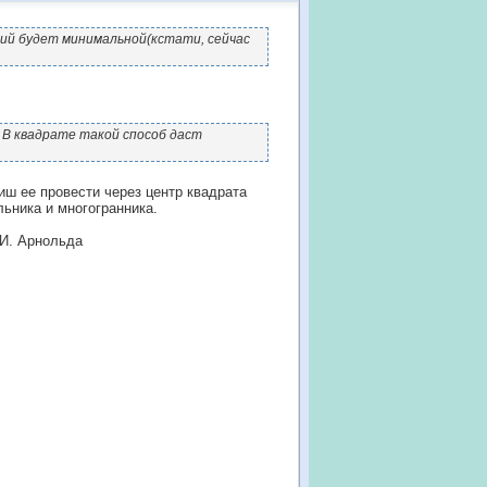
ний будет минимальной(кстати, сейчас
 В квадрате такой способ даст
иш ее провести через центр квадрата
ьника и многогранника.
.И. Арнольда