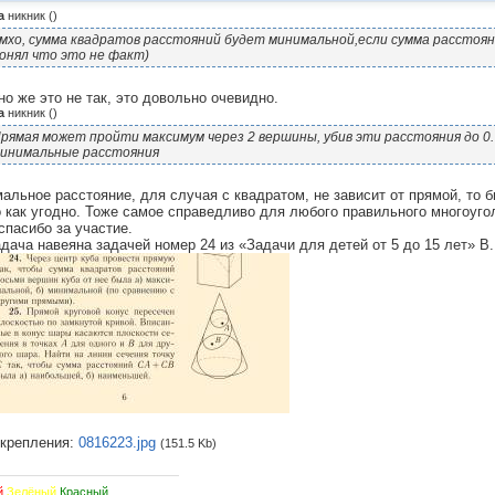
а
никник
(
)
мхо, сумма квадратов расстояний будет минимальной,если сумма расстоя
онял что это не факт)
но же это не так, это довольно очевидно.
а
никник
(
)
рямая может пройти максимум через 2 вершины, убив эти расстояния до 0.
инимальные расстояния
альное расстояние, для случая с квадратом, не зависит от прямой, то б
 как угодно. Тоже самое справедливо для любого правильного многоугол
спасибо за участие.
адача навеяна задачей номер 24 из «Задачи для детей от 5 до 15 лет» В
крепления:
0816223.jpg
(151.5 Kb)
й
Зелёный
Красный