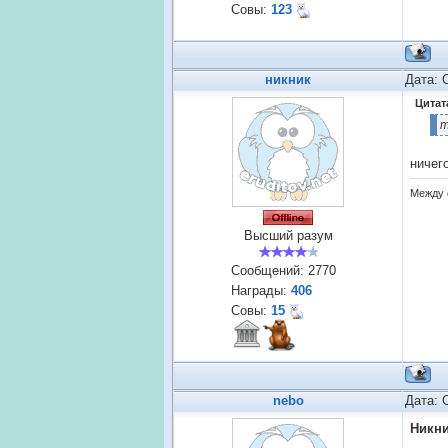
Совы:
123
никник
Дата: 
Цитат
т
ничег
Между 
Высший разум
Сообщений:
2770
Награды:
406
Совы:
15
nebo
Дата: 
Никн