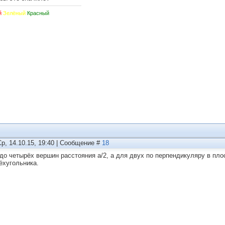
й
Зелёный
Красный
Ср, 14.10.15, 19:40 | Сообщение #
18
 до четырёх вершин расстояния а/2, а для двух по перпендикуляру в пло
ёхугольника.