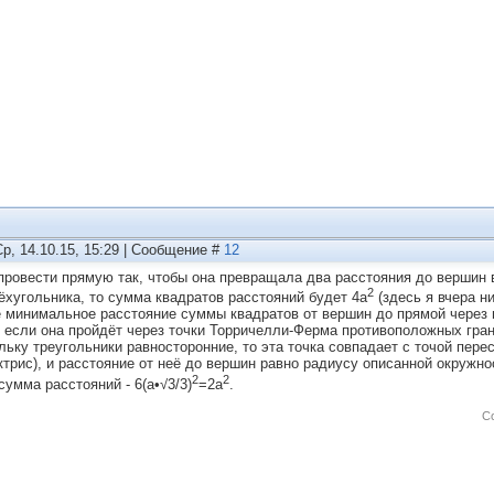
Ср, 14.10.15, 15:29 | Сообщение #
12
провести прямую так, чтобы она превращала два расстояния до вершин в 
2
ёхугольника, то сумма квадратов расстояний будет 4а
(здесь я вчера ни
 минимальное расстояние суммы квадратов от вершин до прямой через 
, если она пройдёт через точки Торричелли-Ферма противоположных гран
льку треугольники равносторонние, то эта точка совпадает с точой пере
ктрис), и расстояние от неё до вершин равно радиусу описанной окружнос
2
2
сумма расстояний - 6(а•√3/3)
=2а
.
С