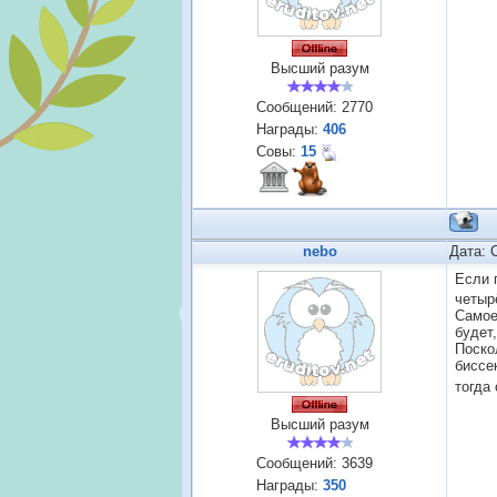
Высший разум
Сообщений:
2770
Награды:
406
Совы:
15
nebo
Дата: 
Если 
четыр
Самое
будет
Поско
биссе
тогда 
Высший разум
Сообщений:
3639
Награды:
350