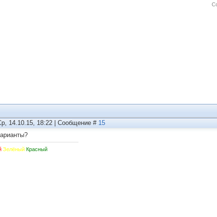
С
Ср, 14.10.15, 18:22 | Сообщение #
15
арианты?
й
Зелёный
Красный