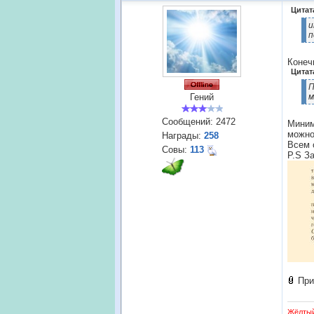
Цитат
и
п
Конеч
Цитат
П
Гений
м
Сообщений:
2472
Миним
можно
Награды:
258
Всем 
Совы:
113
P.S З
При
Жёлты