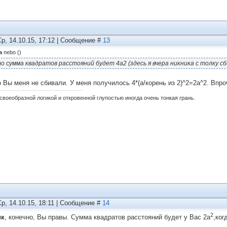
Ср, 14.10.15, 17:12 | Сообщение #
13
а
nebo
(
)
о сумма квадратов расстояний будет 4а2 (здесь я вчера никника с толку сб
о Вы меня не сбивали. У меня получилось 4*(a/корень из 2)^2=2a^2. Впр
своеобразной логикой и откровенной глупостью иногда очень тонкая грань.
Ср, 14.10.15, 18:11 | Сообщение #
14
2
ик
, конечно, Вы правы. Сумма квадратов расстояний будет у Вас 2а
,ког