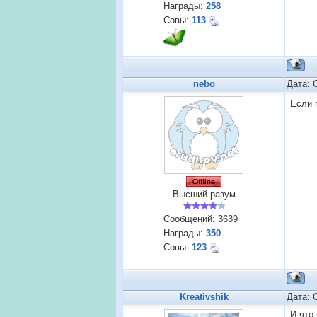
Награды:
258
Совы:
113
nebo
Дата: 
Если 
Высший разум
Сообщений:
3639
Награды:
350
Совы:
123
Kreativshik
Дата: 
И что