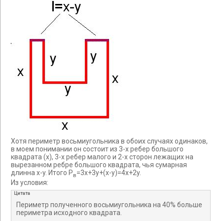
Хотя периметр восьмиугольника в обоих случаях одинаков,
в моем понимании он состоит из 3-х ребер большого
квадрата (х), 3-х ребер малого и 2-х сторон лежащих на
вырезанном ребре большого квадрата, чья сумарная
длинна x-y. Итого P
=3x+3y+(x-y)=4x+2y.
в
Из условия:
Цитата
Периметр полученного восьмиугольника на 40% больше
периметра исходного квадрата.