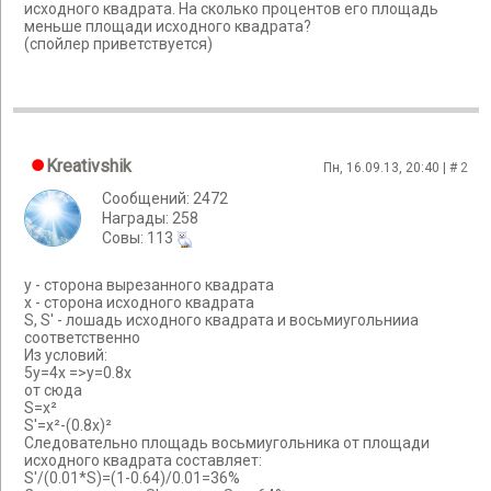
исходного квадрата. На сколько процентов его площадь
меньше площади исходного квадрата?
(спойлер приветствуется)
Kreativshik
Пн, 16.09.13, 20:40 | #
2
Сообщений: 2472
Награды: 258
Cовы: 113
у - сторона вырезанного квадрата
х - сторона исходного квадрата
S, S' - лошадь исходного квадрата и восьмиугольнииа
соответственно
Из условий:
5у=4х =>у=0.8х
от сюда
S=x²
S'=x²-(0.8x)²
Следовательно площадь восьмиугольника от площади
исходного квадрата составляет:
S'/(0.01*S)=(1-0.64)/0.01=36%