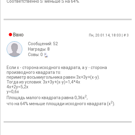
Соответственно S' меньше S на 64%.
Вано
Пн, 20.01.14, 18:03 | #
3
Сообщений: 52
Награды: 8
Cовы: 0
Если x - сторона исходного квадрата, а y - сторона
производного квадрата то:
периметр восьмиугольника равен 3x+3y+(x-y).
Тогда из условия: 3x+3y+(x-y)=1,4*4x
4x+2y=5,2x
y=0,6x
2
Площадь малого квадрата равна 0,36х
,
2
что на 64% меньше площади исходного квадрата (х
).