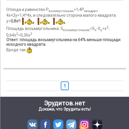
Отсюда и равенство Р
=1,4Р
,
восмиугольник
квадрат
4x+2y=1,4*4х, и следовательно сторона малого квадрата.
y=
0,8x
!!!
.
2
Площадь восьмиугольника: S
=S
-S
=x
-
восьмиугольник
x
y
2
2
0,64x
=0,36x
Ответ: площадь восьмиугольника на 64% меньше площади
исходного квадрата.
Вроде так
1
Эрудитов.нет
Докажи, что Эрудиты есть!