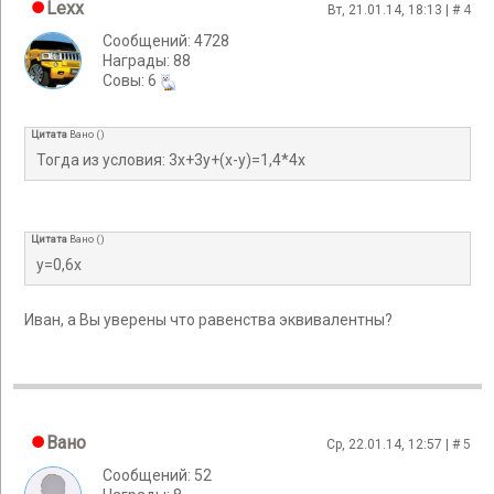
Lexx
Вт, 21.01.14, 18:13 | #
4
Сообщений: 4728
Награды: 88
Cовы: 6
Цитата
Вано
(
)
Тогда из условия: 3x+3y+(x-y)=1,4*4x
Цитата
Вано
(
)
y=0,6x
Иван, а Вы уверены что равенства эквивалентны?
Вано
Ср, 22.01.14, 12:57 | #
5
Сообщений: 52