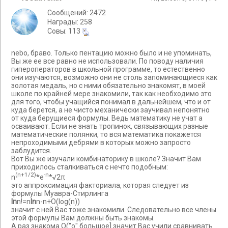
Сообщений: 2472
Награды: 258
Cовы: 113
nebo, браво. Только пентацию можно было и не упоминать,
Вы же ее все равно не использовали. По поводу наличия
гипероператоров в школьной программе, то естественно
они изучаются, возможно они не столь запоминающиеся как
золотая медаль, но с ними обязательно знакомят, в моей
школе по крайней мере знакомили, так как необходимо это
для того, чтобы учащийся понимал в дальнейшем, что и от
куда берется, а не чисто механически заучивал непонятно
от куда берущиеся формулы. Ведь математику не учат а
осваивают. Если не знать тропинок, связывающих разные
математические полянки, то вся математика покажется
непроходимыми дебрями в которых можно запросто
заблудится.
Вот Вы же изучали комбинаторику в школе? Значит Вам
приходилось сталкиваться с нечто подобным:
(n+1/2)
-n
n
*e
*√2π
это аппроксимация факториала, которая следует из
формулы Муавра-Стирлинга
ln
n!=n
ln
n-n+O(log(n))
значит с ней Вас тоже знакомили. Следовательно все члены
этой формулы Вам должны быть знакомы.
А раз знакома О("о" большое] значит Вас учили сравнивать