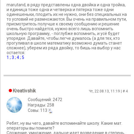
marutand, в ряду представлены одна двойка и одна тройка,
и единица тоже одна и четверка и пятерка тоже одни
одинешеньки, плодить их не нужно, они без специальных на
то условий не размножаются. Вы очень на правильном пути,
присмотритесь получше к своему сообщению и решение
очень быстро найдется, нужно всего лишь вспомнить
школьную программу, - поглубже вспомнить, и усё будет
упорядке. Давайте, чтобы легче думалось (а для тех, кто
прогуливал в школе математику возможно думать станет
сложнее), уберем из ряда двойку, то бишь на выбор у нас
остается:
1 ; 3 ; 4 ; 5
Kreativshik
Чт, 22.08.13, 11:19 | #
4
Сообщений: 2472
Награды: 258
Cовы: 113
Ребят, ну вы чего, давайте вспоминайте школу. Какие мат.
операторы вы помните?
Сложение, умножение, дальше идет возведение в степень,