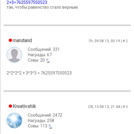
2+3=7625597550523
так, чтобы равенство стало верным.
marutand
Пт, 09.08.13, 00:19 | #
2
Сообщений: 331
Награды: 67
Cовы: 20
2^2^2^2 + 3^3^3 = 7625597550523
Kreativshik
Сб, 10.08.13, 21:44 | #
3
Сообщений: 2472
Награды: 258
Cовы: 113