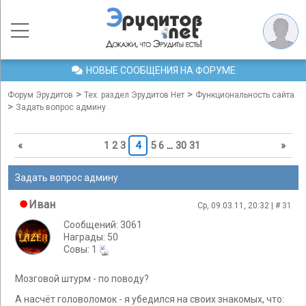
НОВЫЕ СООБЩЕНИЯ НА ФОРУМЕ
>
>
Форум Эрудитов
Тех. раздел Эрудитов Нет
Функциональность сайта
>
Задать вопрос админу
«
1
2
3
4
5
6
…
30
31
»
Задать вопрос админу
Иван
Ср, 09.03.11, 20:32 | #
31
Сообщений: 3061
Награды: 50
Cовы: 1
Мозговой штурм - по поводу?
А насчёт головоломок - я убедился на своих знакомых, что: