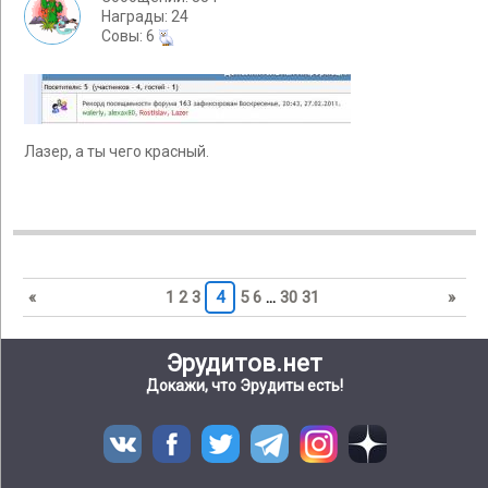
Награды: 24
Cовы: 6
Лазер, а ты чего красный.
«
1
2
3
4
5
6
…
30
31
»
Эрудитов.нет
Докажи, что Эрудиты есть!