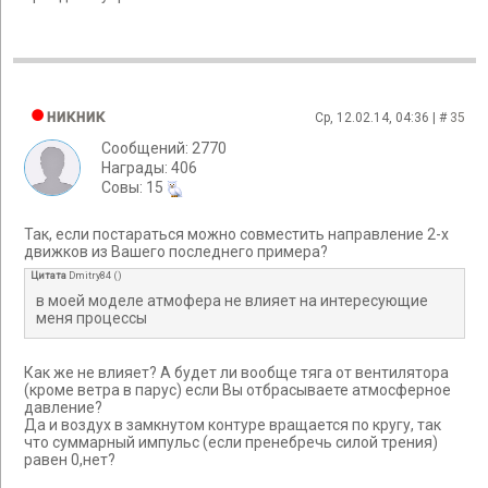
никник
Ср, 12.02.14, 04:36 | #
35
Сообщений: 2770
Награды: 406
Cовы: 15
Так, если постараться можно совместить направление 2-х
движков из Вашего последнего примера?
Цитата
Dmitry84
(
)
в моей моделе атмофера не влияет на интересующие
меня процессы
Как же не влияет? А будет ли вообще тяга от вентилятора
(кроме ветра в парус) если Вы отбрасываете атмосферное
давление?
Да и воздух в замкнутом контуре вращается по кругу, так
что суммарный импульс (если пренебречь силой трения)
равен 0,нет?