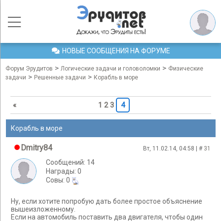
НОВЫЕ СООБЩЕНИЯ НА ФОРУМЕ
>
>
Форум Эрудитов
Логические задачи и головоломки
Физические
>
>
задачи
Решенные задачи
Корабль в море
«
1
2
3
4
Корабль в море
Dmitry84
Вт, 11.02.14, 04:58 | #
31
Сообщений: 14
Награды: 0
Cовы: 0
Ну, если хотите попробую дать более простое объяснение
вышеизложенному.
Если на автомобиль поставить два двигателя, чтобы один