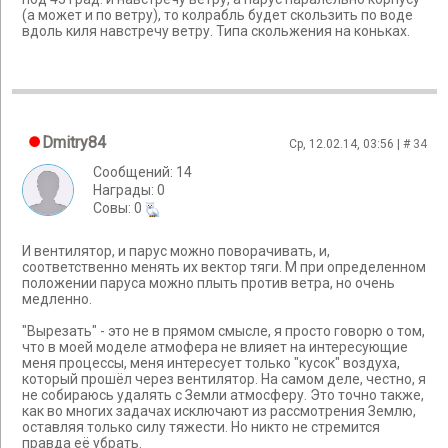
(а может и по ветру), то колрабль будет скользить по воде
вдоль киля навстречу ветру. Типа скольжения на коньках.
Dmitry84
Ср, 12.02.14, 03:56 | #
34
Сообщений: 14
Награды: 0
Cовы: 0
И вентилятор, и парус можно поворачивать, и,
соответственно менять их вектор тяги. М при определенном
положении паруса можно плыть против ветра, но очень
медленно.
"Вырезать" - это не в прямом смысле, я просто говорю о том,
что в моей моделе атмофера не влияет на интересующие
меня процессы, меня интересует только "кусок" воздуха,
который прошёл через вентилятор. На самом деле, честно, я
не собираюсь удалять с Земли атмосферу. Это точно также,
как во многих задачах исключают из рассмотрения Землю,
оставляя только силу тяжести. Но никто не стремится
правда её убрать.