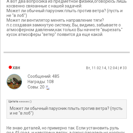
А вот два вопросика из предметной физики,оговорюсь лишь
косвенно связанные с нашей задачей:
Может ли обычный парусник плыть против ветра? (пусть и
не "в лоб")
Может ли вентилятор менять направление тяги?
п.с.создавая замкнутую систему, Вы, видимо, забываете о
атмосферном давлении,как только Вы начнете "вырезать"
кусок атмосферы "ветер" появится да еще какой.
хан
Вт, 11.02.14, 12:04 | #
33
Сообщений: 485
Награды: 108
Cовы: 20
Цитата
никник
(
)
Может ли обычный парусник плыть против ветра? (пусть
и не "в лоб")
Не знаю деталей, но примерно так. Если установить руль
под 45 град. и навстречу ветру, а парус паралельно корпусу