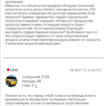
проблемой:
Известно что объекты в атмосфере обладают конечной
скоростью, и есть куча статей о том как ее посчитать. НО!
Как посчитать поведение объекта при превышении этой
скорости? Пример: парашютист падая с предельной
скоростью открывает парашют, теперь его предельная
скорость намного ниже, и текущая скорость будет
стремиться к ней. Но по какому закону? Как будет
выглядеть график падения скорости? Проблема в том что
эта скорость будет зависеть от силы сопротивления
воздуха, а сила сопротивления воздуха зависит от скорости.
У меня мозг вошел в мертвый цикл.
Lexx
Сб, 28.01.12, 21:26 | #
2
Сообщений: 4728
Награды: 88
Cовы: 6
Похоже на то, что перед тобой толпа и ты бежишь в нее и
врезаешься, и чем быстрее ты бежишь тем больше
сопротивление, а если остановишься сопротивление