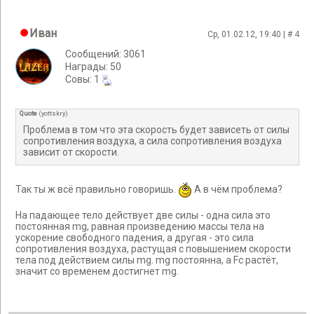
Иван
Ср, 01.02.12, 19:40 | #
4
Сообщений: 3061
Награды: 50
Cовы: 1
Quote
(
yottskry
)
Проблема в том что эта скорость будет зависеть от силы
сопротивления воздуха, а сила сопротивления воздуха
зависит от скорости.
Так ты ж всё правильно говоришь.
А в чём проблема?
На падающее тело действует две силы - одна сила это
постоянная mg, равная произведению массы тела на
ускорение свободного падения, а другая - это сила
сопротивления воздуха, растущая с повышением скорости
тела под действием силы mg. mg постоянна, а Fc растёт,
значит со временем достигнет mg.