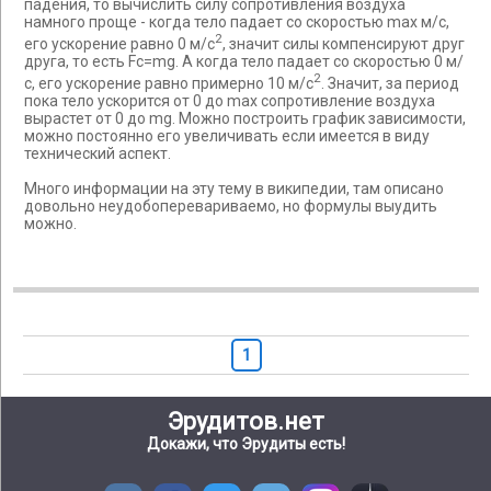
падения, то вычислить силу сопротивления воздуха
намного проще - когда тело падает со скоростью max м/с,
2
его ускорение равно 0 м/с
, значит силы компенсируют друг
друга, то есть Fc=mg. А когда тело падает со скоростью 0 м/
2
с, его ускорение равно примерно 10 м/с
. Значит, за период
пока тело ускорится от 0 до max сопротивление воздуха
вырастет от 0 до mg. Можно построить график зависимости,
можно постоянно его увеличивать если имеется в виду
технический аспект.
Много информации на эту тему в википедии, там описано
довольно неудобоперевариваемо, но формулы выудить
можно.
1
Эрудитов.нет
Докажи, что Эрудиты есть!