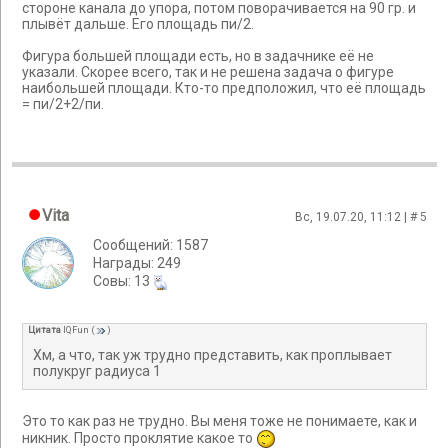
стороне канала до упора, потом поворачивается на 90 гр. и
плывёт дальше. Его площадь пи/2.
Фигура большей площади есть, но в задачнике её не
указали. Скорее всего, так и не решена задача о фигуре
наибольшей площади. Кто-то предположил, что её площадь
= пи/2+2/пи.
Vita
Вс, 19.07.20, 11:12 | #
5
Сообщений: 1587
Награды: 249
Cовы: 13
Цитата
IQFun
(
)
Хм, а что, так уж трудно представить, как проплывает
полукруг радиуса 1
Это то как раз не трудно. Вы меня тоже не понимаете, как и
никник. Просто проклятие какое то